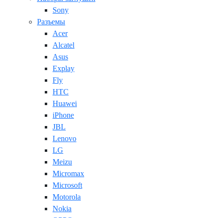
Sony
Разъемы
Acer
Alcatel
Asus
Explay
Fly
HTC
Huawei
iPhone
JBL
Lenovo
LG
Meizu
Micromax
Microsoft
Motorola
Nokia