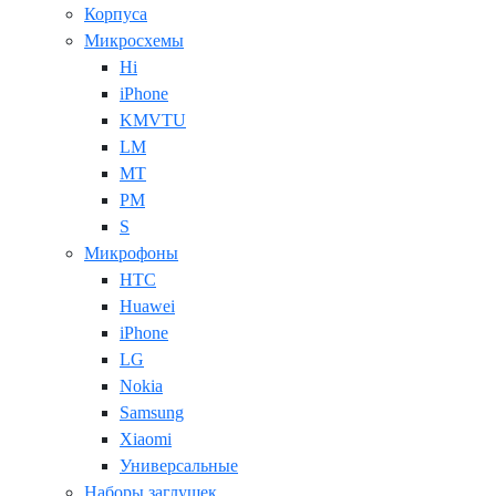
Корпуса
Микросхемы
Hi
iPhone
KMVTU
LM
MT
PM
S
Микрофоны
HTC
Huawei
iPhone
LG
Nokia
Samsung
Xiaomi
Универсальные
Наборы заглушек