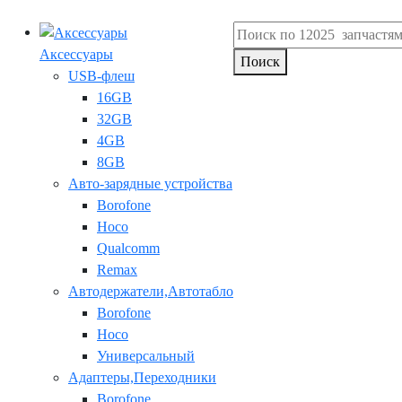
Аксессуары
Поиск
USB-флеш
16GB
32GB
4GB
8GB
Авто-зарядные устройства
Borofone
Hoco
Qualcomm
Remax
Автодержатели,Автотабло
Borofone
Hoco
Универсальный
Адаптеры,Переходники
Borofone