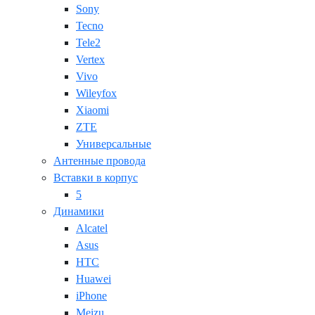
Sony
Tecno
Tele2
Vertex
Vivo
Wileyfox
Xiaomi
ZTE
Универсальные
Антенные провода
Вставки в корпус
5
Динамики
Alcatel
Asus
HTC
Huawei
iPhone
Meizu