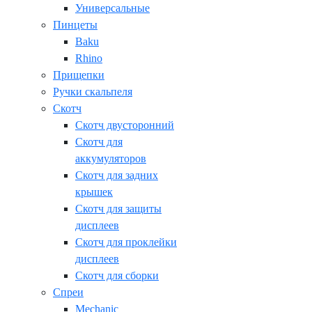
Универсальные
Пинцеты
Baku
Rhino
Прищепки
Ручки скальпеля
Скотч
Скотч двусторонний
Скотч для
аккумуляторов
Скотч для задних
крышек
Скотч для защиты
дисплеев
Скотч для проклейки
дисплеев
Скотч для сборки
Спреи
Mechanic