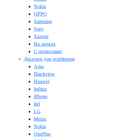
Nokia
OPPO
Samsung
Sony
Xiaomi
На лапках
С проводами
Дисплеи для телефонов
Asus
Blackview
Huawei
Infinix
iPhone
Itel
LG
Meizu
Nokia
OnePlus