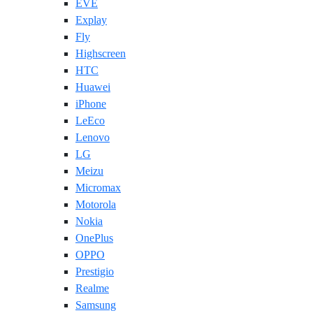
EVE
Explay
Fly
Highscreen
HTC
Huawei
iPhone
LeEco
Lenovo
LG
Meizu
Micromax
Motorola
Nokia
OnePlus
OPPO
Prestigio
Realme
Samsung