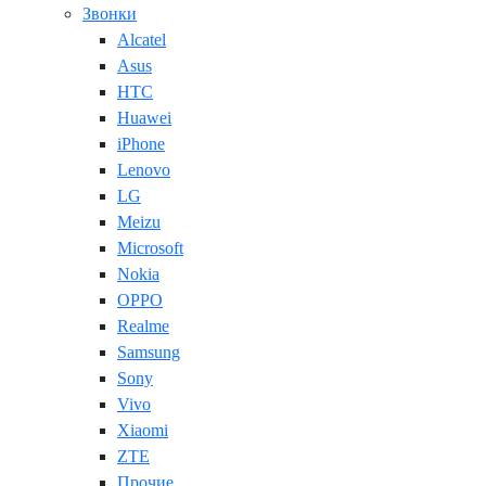
Звонки
Alcatel
Asus
HTC
Huawei
iPhone
Lenovo
LG
Meizu
Microsoft
Nokia
OPPO
Realme
Samsung
Sony
Vivo
Xiaomi
ZTE
Прочие