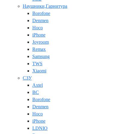
Наушники,Гарнитура
Borofone
Denmen
Hoco
iPhone
Joyroom
Remax
Samsung
TWS
Xiaomi
СЗУ
Axtel
BC
Borofone
Denmen
Hoco
iPhone
LDNIO