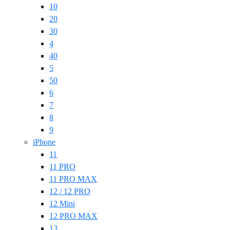
10
20
30
4
40
5
50
6
7
8
9
iPhone
11
11 PRO
11 PRO MAX
12 / 12 PRO
12 Mini
12 PRO MAX
13