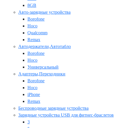
8GB
Авто-зарядные устройства
Borofone
Hoco
Qualcomm
Remax
Автодержатели,Автотабло
Borofone
Hoco
Универсальный
Адаптеры,Переходники
Borofone
Hoco
iPhone
Remax
Беспроводные зарядные устройства
Зарядные устройства USB для фитнес-браслетов
3