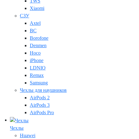
TWS
Xiaomi
СЗУ
Axtel
BC
Borofone
Denmen
Hoco
iPhone
LDNIO
Remax
Samsung
Чехлы для наушников
AirPods 2
AirPods 3
AirPods Pro
Чехлы
Huawei