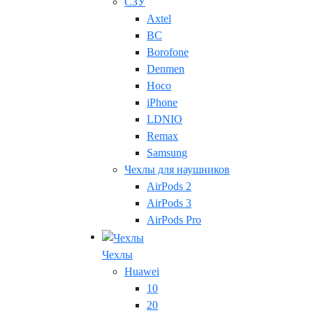
СЗУ
Axtel
BC
Borofone
Denmen
Hoco
iPhone
LDNIO
Remax
Samsung
Чехлы для наушников
AirPods 2
AirPods 3
AirPods Pro
Чехлы
Huawei
10
20