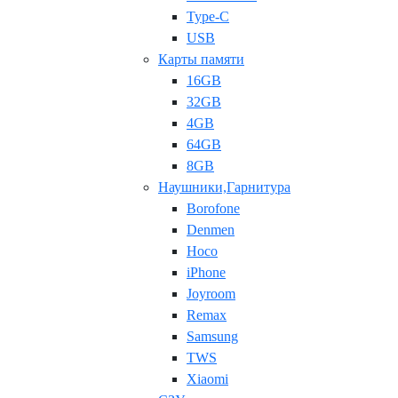
Type-C
USB
Карты памяти
16GB
32GB
4GB
64GB
8GB
Наушники,Гарнитура
Borofone
Denmen
Hoco
iPhone
Joyroom
Remax
Samsung
TWS
Xiaomi