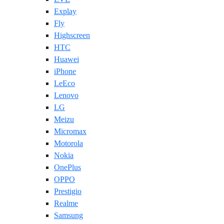
Explay
Fly
Highscreen
HTC
Huawei
iPhone
LeEco
Lenovo
LG
Meizu
Micromax
Motorola
Nokia
OnePlus
OPPO
Prestigio
Realme
Samsung