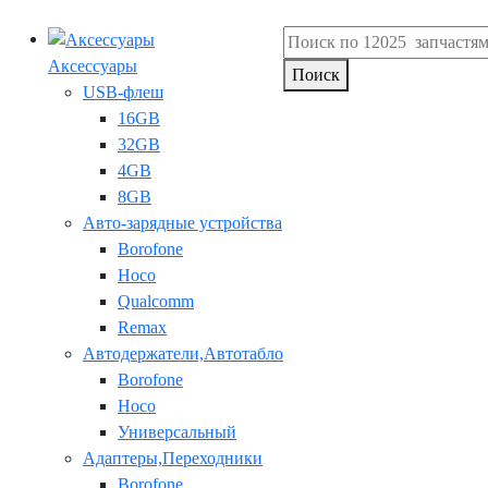
Аксессуары
Поиск
USB-флеш
16GB
32GB
4GB
8GB
Авто-зарядные устройства
Borofone
Hoco
Qualcomm
Remax
Автодержатели,Автотабло
Borofone
Hoco
Универсальный
Адаптеры,Переходники
Borofone