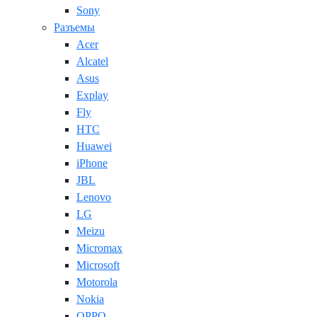
Sony
Разъемы
Acer
Alcatel
Asus
Explay
Fly
HTC
Huawei
iPhone
JBL
Lenovo
LG
Meizu
Micromax
Microsoft
Motorola
Nokia
OPPO