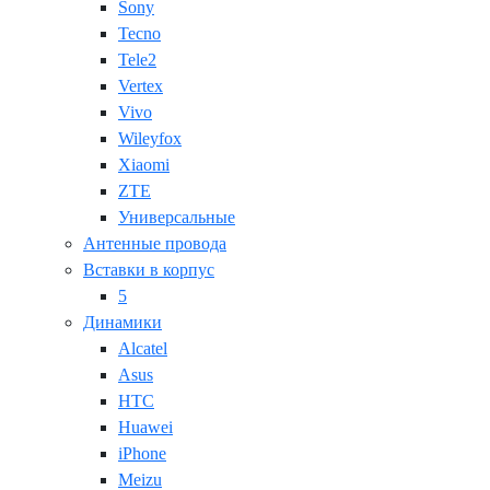
Sony
Tecno
Tele2
Vertex
Vivo
Wileyfox
Xiaomi
ZTE
Универсальные
Антенные провода
Вставки в корпус
5
Динамики
Alcatel
Asus
HTC
Huawei
iPhone
Meizu