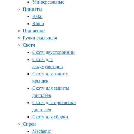
Универсальные
Пинцеты
Baku
Rhino
Прищепки
Ручки скальпеля
Скотч
Скотч двусторонний
Скотч для
аккумуляторов
Скотч для задних
крышек
Скотч для защиты
дисплеев
Скотч для проклейки
дисплеев
Скотч для сборки
Спреи
Mechanic