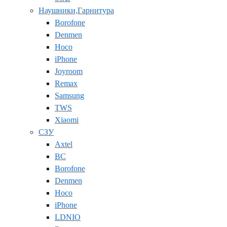
Наушники,Гарнитура
Borofone
Denmen
Hoco
iPhone
Joyroom
Remax
Samsung
TWS
Xiaomi
СЗУ
Axtel
BC
Borofone
Denmen
Hoco
iPhone
LDNIO