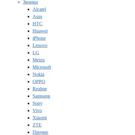
Звонки
Alcatel
Asus
HTC
Huawei
iPhone
Lenovo
LG
Meizu
Microsoft
Nokia
OPPO
Realme
Samsung
Sony
Vivo
Xiaomi
ZTE
Прочие