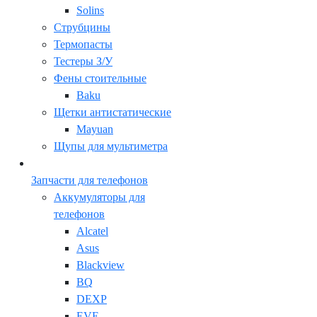
Solins
Струбцины
Термопасты
Тестеры З/У
Фены стоительные
Baku
Щетки антистатические
Mayuan
Щупы для мультиметра
Запчасти для телефонов
Аккумуляторы для
телефонов
Alcatel
Asus
Blackview
BQ
DEXP
EVE