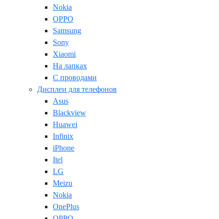
Nokia
OPPO
Samsung
Sony
Xiaomi
На лапках
С проводами
Дисплеи для телефонов
Asus
Blackview
Huawei
Infinix
iPhone
Itel
LG
Meizu
Nokia
OnePlus
OPPO