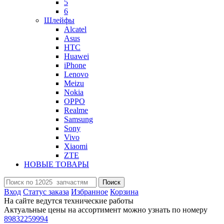
5
6
Шлейфы
Alcatel
Asus
HTC
Huawei
iPhone
Lenovo
Meizu
Nokia
OPPO
Realme
Samsung
Sony
Vivo
Xiaomi
ZTE
НОВЫЕ ТОВАРЫ
Поиск
Вход
Статус заказа
Избранное
Корзина
На сайте ведутся технические работы
Актуальные цены на ассортимент можно узнать по номеру
89832259994