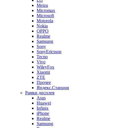
LG
Meizu
Micromax
Microsoft
Motorola
Nokia
OPPO
Realme
Samsung
Sony
SonyEricsson
Tecno
Vivo
WileyFox
Xiaomi
ZTE
Прочее
Яндекс.Станция
Рамки дисплея
Asus
Huawei
Infinix
iPhone
Realme
Samsung