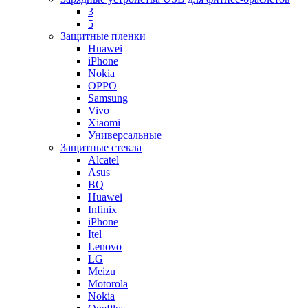
3
5
Защитные пленки
Huawei
iPhone
Nokia
OPPO
Samsung
Vivo
Xiaomi
Универсальные
Защитные стекла
Alcatel
Asus
BQ
Huawei
Infinix
iPhone
Itel
Lenovo
LG
Meizu
Motorola
Nokia