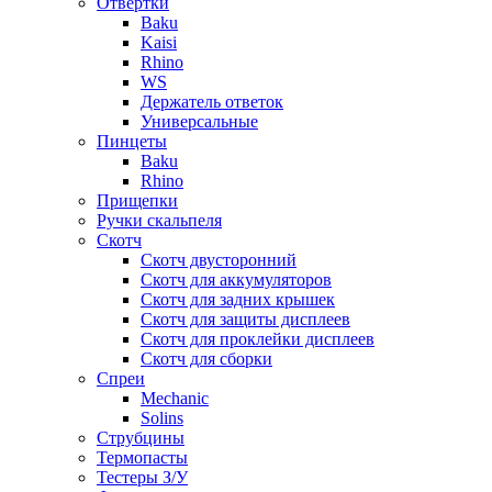
Отвертки
Baku
Kaisi
Rhino
WS
Держатель ответок
Универсальные
Пинцеты
Baku
Rhino
Прищепки
Ручки скальпеля
Скотч
Скотч двусторонний
Скотч для аккумуляторов
Скотч для задних крышек
Скотч для защиты дисплеев
Скотч для проклейки дисплеев
Скотч для сборки
Спреи
Mechanic
Solins
Струбцины
Термопасты
Тестеры З/У