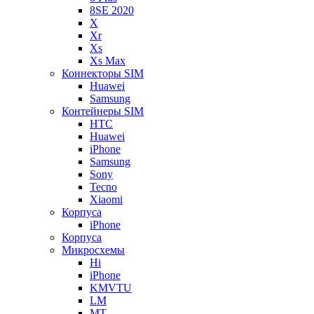
8SE 2020
X
Xr
Xs
Xs Max
Коннекторы SIM
Huawei
Samsung
Контейнеры SIM
HTC
Huawei
iPhone
Samsung
Sony
Tecno
Xiaomi
Корпуса
iPhone
Корпуса
Микросхемы
Hi
iPhone
KMVTU
LM
MT