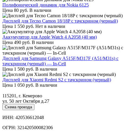
Полифонический динамик для Nokia 6125
Цена
80
руб.
В наличии
Дисплей для Tecno Camon 18/18P с тачскрином (черный)
Цена
1 550
руб.
Нет в наличии
Аккумулятор для Apple Watch 4 A2058 (40 мм)
Цена
490
руб.
В наличии
Дисплей для Samsung Galaxy A515F/M317F (A51/M31s) с
тачскрином (черный) — In-Cell
Цена
1 500
руб.
В наличии
Дисплей для Xiaomi Redmi S2 с тачскрином (черный)
Цена
1 050
руб.
В наличии
115201, г. Кемерово
ул. 50 лет Октября д.27
Схема проезда
ИНН: 420536612048
ОГРН: 321420500082306