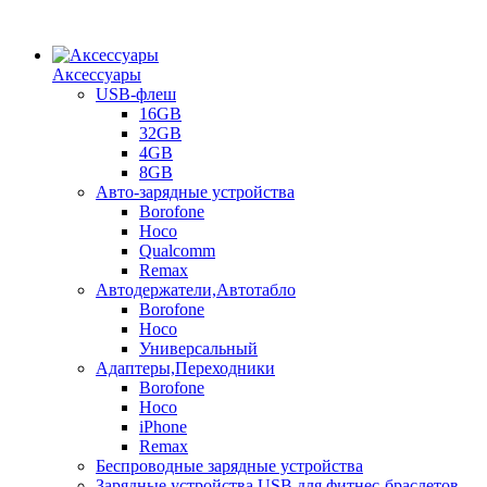
Аксессуары
USB-флеш
16GB
32GB
4GB
8GB
Авто-зарядные устройства
Borofone
Hoco
Qualcomm
Remax
Автодержатели,Автотабло
Borofone
Hoco
Универсальный
Адаптеры,Переходники
Borofone
Hoco
iPhone
Remax
Беспроводные зарядные устройства
Зарядные устройства USB для фитнес-браслетов