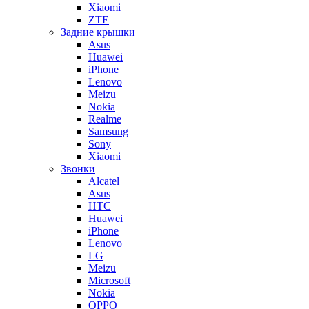
Xiaomi
ZTE
Задние крышки
Asus
Huawei
iPhone
Lenovo
Meizu
Nokia
Realme
Samsung
Sony
Xiaomi
Звонки
Alcatel
Asus
HTC
Huawei
iPhone
Lenovo
LG
Meizu
Microsoft
Nokia
OPPO