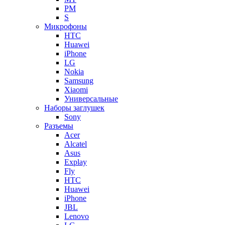
PM
S
Микрофоны
HTC
Huawei
iPhone
LG
Nokia
Samsung
Xiaomi
Универсальные
Наборы заглушек
Sony
Разъемы
Acer
Alcatel
Asus
Explay
Fly
HTC
Huawei
iPhone
JBL
Lenovo