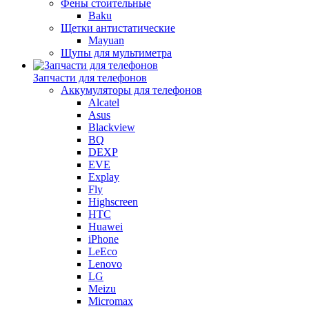
Фены стоительные
Baku
Щетки антистатические
Mayuan
Щупы для мультиметра
Запчасти для телефонов
Аккумуляторы для телефонов
Alcatel
Asus
Blackview
BQ
DEXP
EVE
Explay
Fly
Highscreen
HTC
Huawei
iPhone
LeEco
Lenovo
LG
Meizu
Micromax