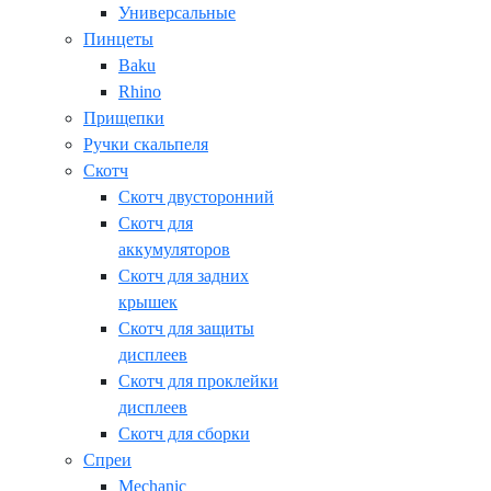
Универсальные
Пинцеты
Baku
Rhino
Прищепки
Ручки скальпеля
Скотч
Скотч двусторонний
Скотч для
аккумуляторов
Скотч для задних
крышек
Скотч для защиты
дисплеев
Скотч для проклейки
дисплеев
Скотч для сборки
Спреи
Mechanic