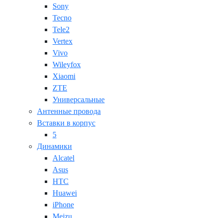
Sony
Tecno
Tele2
Vertex
Vivo
Wileyfox
Xiaomi
ZTE
Универсальные
Антенные провода
Вставки в корпус
5
Динамики
Alcatel
Asus
HTC
Huawei
iPhone
Meizu