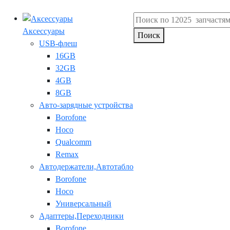
Аксессуары
Поиск
USB-флеш
16GB
32GB
4GB
8GB
Авто-зарядные устройства
Borofone
Hoco
Qualcomm
Remax
Автодержатели,Автотабло
Borofone
Hoco
Универсальный
Адаптеры,Переходники
Borofone