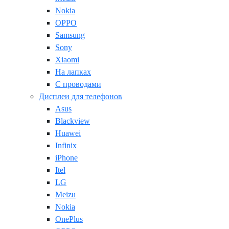
Nokia
OPPO
Samsung
Sony
Xiaomi
На лапках
С проводами
Дисплеи для телефонов
Asus
Blackview
Huawei
Infinix
iPhone
Itel
LG
Meizu
Nokia
OnePlus