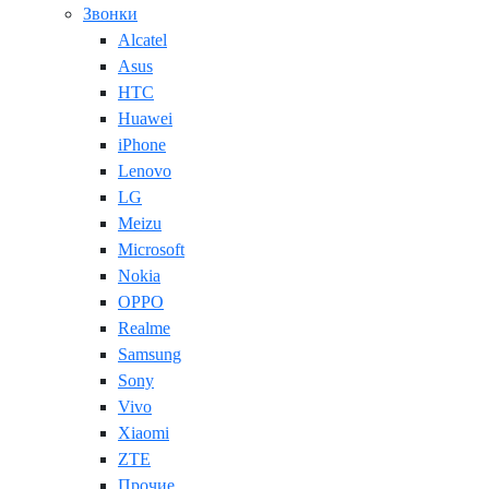
Звонки
Alcatel
Asus
HTC
Huawei
iPhone
Lenovo
LG
Meizu
Microsoft
Nokia
OPPO
Realme
Samsung
Sony
Vivo
Xiaomi
ZTE
Прочие