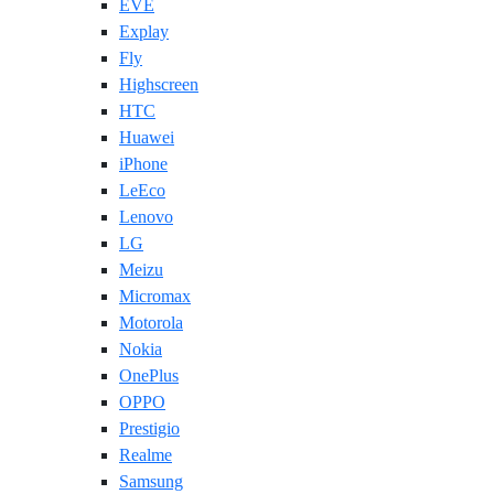
EVE
Explay
Fly
Highscreen
HTC
Huawei
iPhone
LeEco
Lenovo
LG
Meizu
Micromax
Motorola
Nokia
OnePlus
OPPO
Prestigio
Realme
Samsung