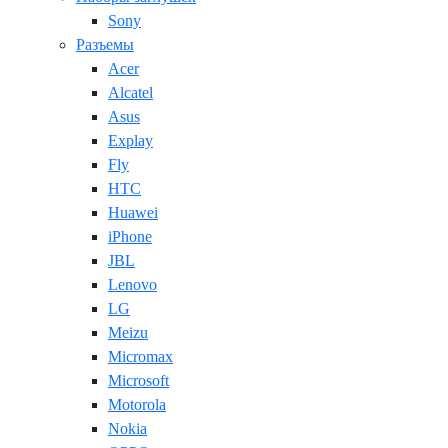
Sony
Разъемы
Acer
Alcatel
Asus
Explay
Fly
HTC
Huawei
iPhone
JBL
Lenovo
LG
Meizu
Micromax
Microsoft
Motorola
Nokia