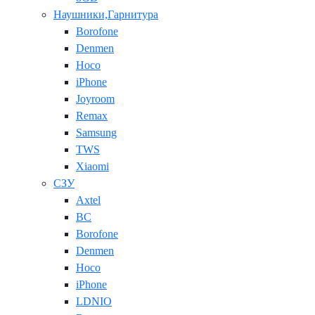
Наушники,Гарнитура
Borofone
Denmen
Hoco
iPhone
Joyroom
Remax
Samsung
TWS
Xiaomi
СЗУ
Axtel
BC
Borofone
Denmen
Hoco
iPhone
LDNIO