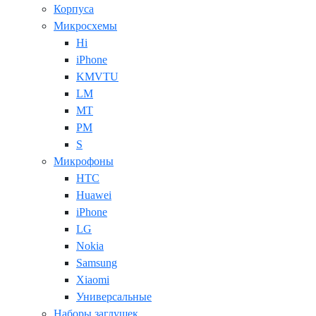
Корпуса
Микросхемы
Hi
iPhone
KMVTU
LM
MT
PM
S
Микрофоны
HTC
Huawei
iPhone
LG
Nokia
Samsung
Xiaomi
Универсальные
Наборы заглушек