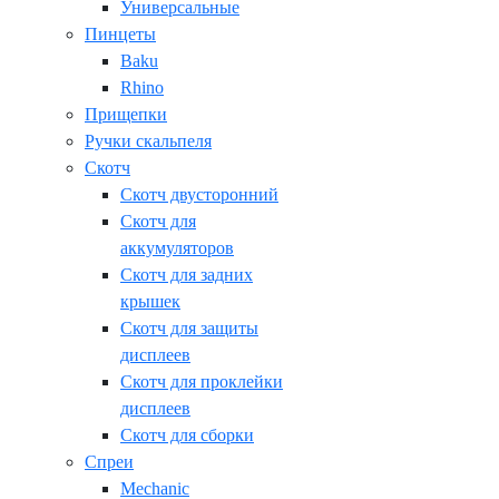
Универсальные
Пинцеты
Baku
Rhino
Прищепки
Ручки скальпеля
Скотч
Скотч двусторонний
Скотч для
аккумуляторов
Скотч для задних
крышек
Скотч для защиты
дисплеев
Скотч для проклейки
дисплеев
Скотч для сборки
Спреи
Mechanic