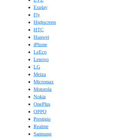
Explay
Fly
Highscreen
HTC
Huawei
iPhone
LeEco
Lenovo
LG
Meizu
Micromax
Motorola
Nokia
OnePlus
OPPO
Prestigio
Realme
Samsung