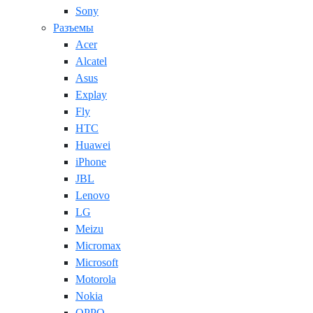
Sony
Разъемы
Acer
Alcatel
Asus
Explay
Fly
HTC
Huawei
iPhone
JBL
Lenovo
LG
Meizu
Micromax
Microsoft
Motorola
Nokia
OPPO