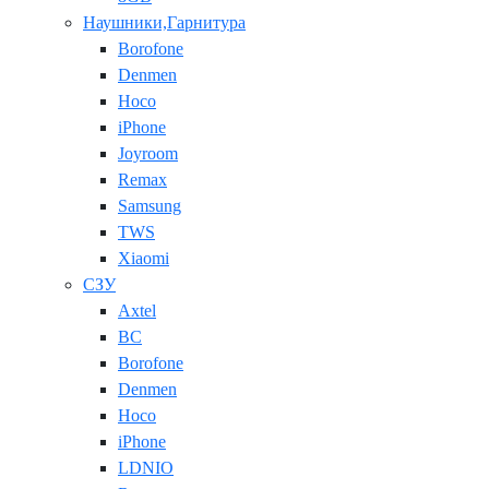
Наушники,Гарнитура
Borofone
Denmen
Hoco
iPhone
Joyroom
Remax
Samsung
TWS
Xiaomi
СЗУ
Axtel
BC
Borofone
Denmen
Hoco
iPhone
LDNIO