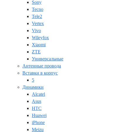
Sony
Tecno
Tele2
Vertex
Vivo
Wileyfox
Xiaomi
ZTE
Универсальные
Антенные провода
Вставки в корпус
5
Динамики
Alcatel
Asus
HTC
Huawei
iPhone
Meizu