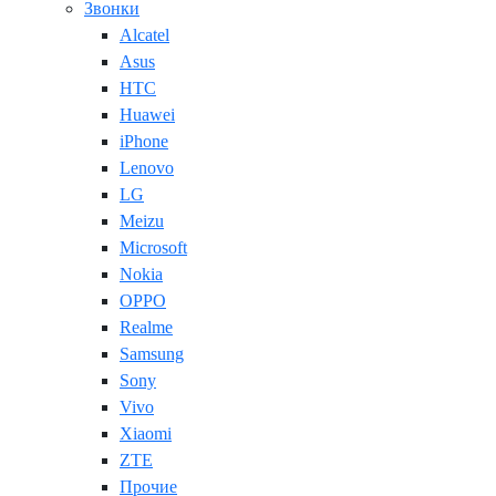
Звонки
Alcatel
Asus
HTC
Huawei
iPhone
Lenovo
LG
Meizu
Microsoft
Nokia
OPPO
Realme
Samsung
Sony
Vivo
Xiaomi
ZTE
Прочие