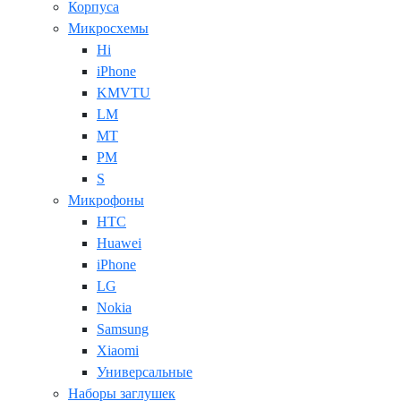
Корпуса
Микросхемы
Hi
iPhone
KMVTU
LM
MT
PM
S
Микрофоны
HTC
Huawei
iPhone
LG
Nokia
Samsung
Xiaomi
Универсальные
Наборы заглушек