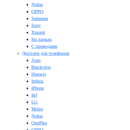
Nokia
OPPO
Samsung
Sony
Xiaomi
На лапках
С проводами
Дисплеи для телефонов
Asus
Blackview
Huawei
Infinix
iPhone
Itel
LG
Meizu
Nokia
OnePlus
OPPO