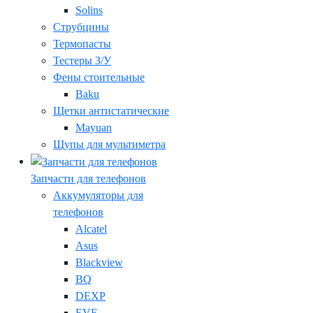
Solins
Струбцины
Термопасты
Тестеры З/У
Фены стоительные
Baku
Щетки антистатические
Mayuan
Щупы для мультиметра
Запчасти для телефонов
Аккумуляторы для
телефонов
Alcatel
Asus
Blackview
BQ
DEXP
EVE