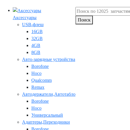
Аксессуары
Поиск
USB-флеш
16GB
32GB
4GB
8GB
Авто-зарядные устройства
Borofone
Hoco
Qualcomm
Remax
Автодержатели,Автотабло
Borofone
Hoco
Универсальный
Адаптеры,Переходники
Borofone