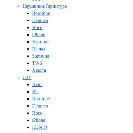
Наушники,Гарнитура
Borofone
Denmen
Hoco
iPhone
Joyroom
Remax
Samsung
TWS
Xiaomi
СЗУ
Axtel
BC
Borofone
Denmen
Hoco
iPhone
LDNIO