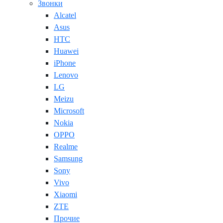
Звонки
Alcatel
Asus
HTC
Huawei
iPhone
Lenovo
LG
Meizu
Microsoft
Nokia
OPPO
Realme
Samsung
Sony
Vivo
Xiaomi
ZTE
Прочие