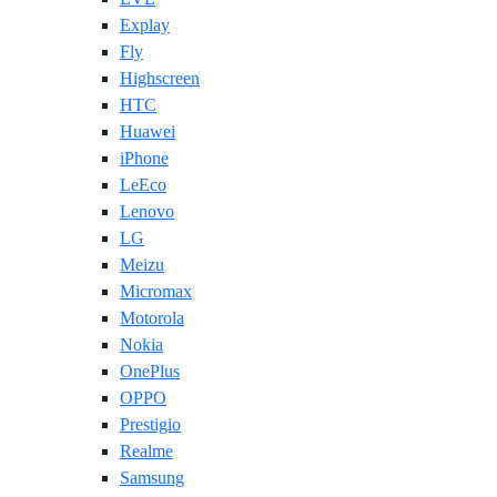
Explay
Fly
Highscreen
HTC
Huawei
iPhone
LeEco
Lenovo
LG
Meizu
Micromax
Motorola
Nokia
OnePlus
OPPO
Prestigio
Realme
Samsung