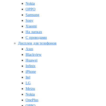
Nokia
OPPO
Samsung
Sony
Xiaomi
На лапках
С проводами
Дисплеи для телефонов
Asus
Blackview
Huawei
Infinix
iPhone
Itel
LG
Meizu
Nokia
OnePlus
OPPO