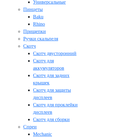
Универсальные
Пинцеты
Baku
Rhino
Прищепки
Ручки скальпеля
Скотч
Скотч двусторонний
Скотч для
аккумуляторов
Скотч для задних
крышек
Скотч для защиты
дисплеев
Скотч для проклейки
дисплеев
Скотч для сборки
Спреи
Mechanic