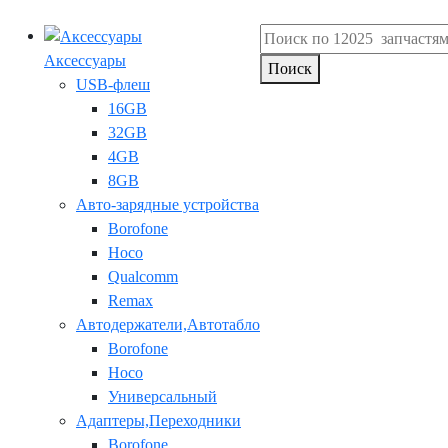
Аксессуары
Поиск
USB-флеш
16GB
32GB
4GB
8GB
Авто-зарядные устройства
Borofone
Hoco
Qualcomm
Remax
Автодержатели,Автотабло
Borofone
Hoco
Универсальный
Адаптеры,Переходники
Borofone