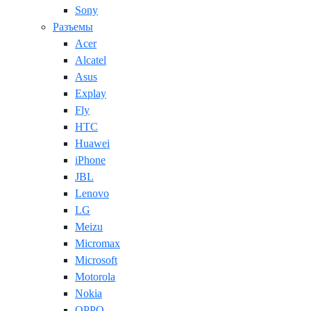
Sony
Разъемы
Acer
Alcatel
Asus
Explay
Fly
HTC
Huawei
iPhone
JBL
Lenovo
LG
Meizu
Micromax
Microsoft
Motorola
Nokia
OPPO