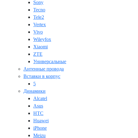
Sony
Tecno
Tele2
Vertex
Vivo
Wileyfox
Xiaomi
ZTE
Универсальные
Антенные провода
Вставки в корпус
5
Динамики
Alcatel
Asus
HTC
Huawei
iPhone
Meizu