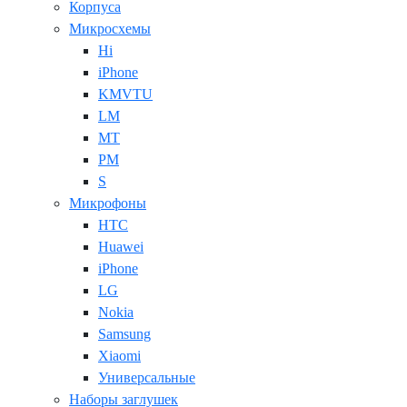
Корпуса
Микросхемы
Hi
iPhone
KMVTU
LM
MT
PM
S
Микрофоны
HTC
Huawei
iPhone
LG
Nokia
Samsung
Xiaomi
Универсальные
Наборы заглушек