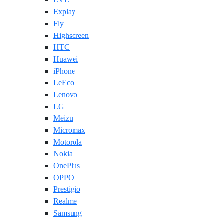
Explay
Fly
Highscreen
HTC
Huawei
iPhone
LeEco
Lenovo
LG
Meizu
Micromax
Motorola
Nokia
OnePlus
OPPO
Prestigio
Realme
Samsung