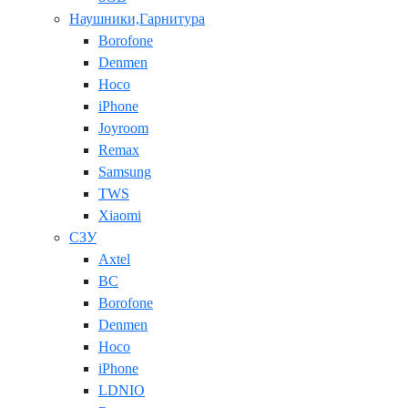
Наушники,Гарнитура
Borofone
Denmen
Hoco
iPhone
Joyroom
Remax
Samsung
TWS
Xiaomi
СЗУ
Axtel
BC
Borofone
Denmen
Hoco
iPhone
LDNIO