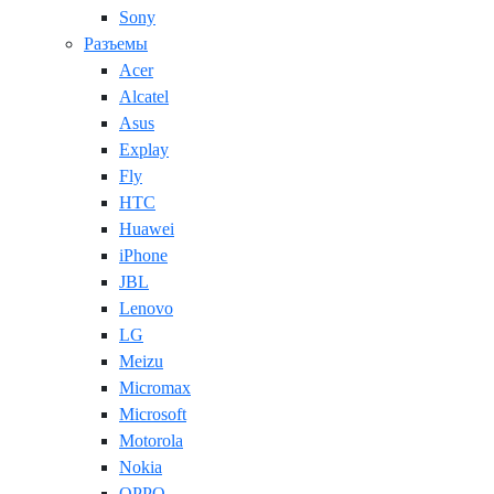
Sony
Разъемы
Acer
Alcatel
Asus
Explay
Fly
HTC
Huawei
iPhone
JBL
Lenovo
LG
Meizu
Micromax
Microsoft
Motorola
Nokia
OPPO