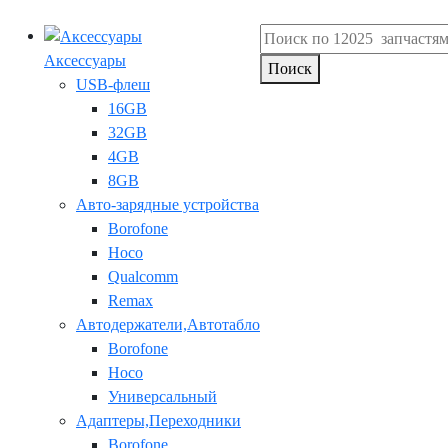
Аксессуары
Поиск
USB-флеш
16GB
32GB
4GB
8GB
Авто-зарядные устройства
Borofone
Hoco
Qualcomm
Remax
Автодержатели,Автотабло
Borofone
Hoco
Универсальный
Адаптеры,Переходники
Borofone