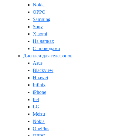
Nokia
OPPO
Samsung
Sony
Xiaomi
На лапках
С проводами
Дисплеи для телефонов
Asus
Blackview
Huawei
Infinix
iPhone
Itel
LG
Meizu
Nokia
OnePlus
OPPO