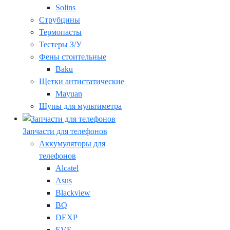
Solins
Струбцины
Термопасты
Тестеры З/У
Фены стоительные
Baku
Щетки антистатические
Mayuan
Щупы для мультиметра
Запчасти для телефонов
Аккумуляторы для
телефонов
Alcatel
Asus
Blackview
BQ
DEXP
EVE