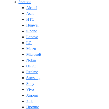
Звонки
Alcatel
Asus
HTC
Huawei
iPhone
Lenovo
LG
Meizu
Microsoft
Nokia
OPPO
Realme
Samsung
Sony
Vivo
Xiaomi
ZTE
Прочие