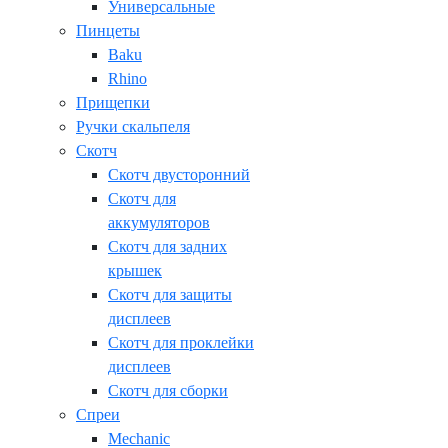
Универсальные
Пинцеты
Baku
Rhino
Прищепки
Ручки скальпеля
Скотч
Скотч двусторонний
Скотч для
аккумуляторов
Скотч для задних
крышек
Скотч для защиты
дисплеев
Скотч для проклейки
дисплеев
Скотч для сборки
Спреи
Mechanic