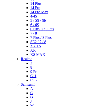
14 Plus
14 Pro
14 Pro Max
4/4S
5 / 5S / SE
6 / 6S
6 Plus / 6S Plus
7 / 8
7 Plus / 8 Plus
SE2 / 7 / 8
X / XS
XR
XS MAX
Realme
7
8
9 Pro
C11
C15
Samsung
A
C
G
J
M