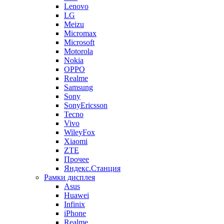
Lenovo
LG
Meizu
Micromax
Microsoft
Motorola
Nokia
OPPO
Realme
Samsung
Sony
SonyEricsson
Tecno
Vivo
WileyFox
Xiaomi
ZTE
Прочее
Яндекс.Станция
Рамки дисплея
Asus
Huawei
Infinix
iPhone
Realme