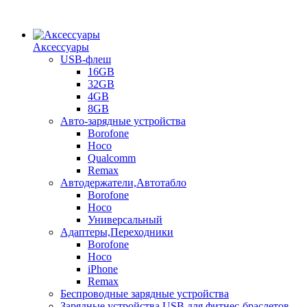
Аксессуары
USB-флеш
16GB
32GB
4GB
8GB
Авто-зарядные устройства
Borofone
Hoco
Qualcomm
Remax
Автодержатели,Автотабло
Borofone
Hoco
Универсальный
Адаптеры,Переходники
Borofone
Hoco
iPhone
Remax
Беспроводные зарядные устройства
Зарядные устройства USB для фитнес-браслетов