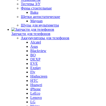
Тестеры З/У
Фены стоительные
Baku
Щетки антистатические
Mayuan
Щупы для мультиметра
Запчасти для телефонов
Аккумуляторы для телефонов
Alcatel
Asus
Blackview
BQ
DEXP
EVE
Explay
Fly
Highscreen
HTC
Huawei
iPhone
LeEco
Lenovo
LG