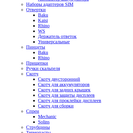
Наборы адаптеров SIM
Отвертки
Baku
Kaisi
Rhino
WS
Держатель ответок
Универсальные
Пинцеты
Baku
Rhino
Прищепки
Ручки скальпеля
Скотч
Скотч двусторонний
Скотч для аккумуляторов
Скотч для задних крышек
Скотч для защиты дисплеев
Скотч для проклейки дисплеев
Скотч для сборки
Спреи
Mechanic
Solins
Струбцины
Термопасты