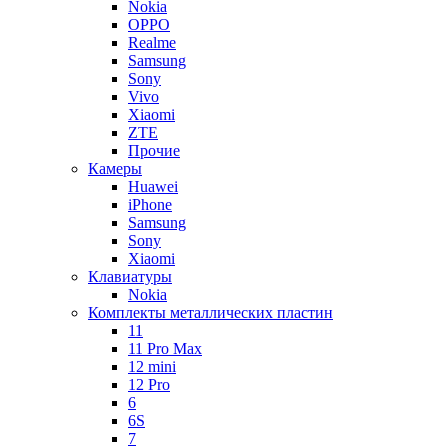
Nokia
OPPO
Realme
Samsung
Sony
Vivo
Xiaomi
ZTE
Прочие
Камеры
Huawei
iPhone
Samsung
Sony
Xiaomi
Клавиатуры
Nokia
Комплекты металлических пластин
11
11 Pro Max
12 mini
12 Pro
6
6S
7