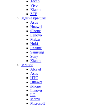
Tecno
Vivo
Xiaomi
ZTE
Задние крышки
Asus
Huawei
iPhone
Lenovo
Meizu
Nokia
Realme
Samsung
Sony
Xiaomi
Звонки
Alcatel
Asus
HTC
Huawei
iPhone
Lenovo
LG
Meizu
Microsoft