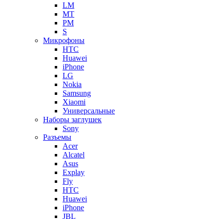
LM
MT
PM
S
Микрофоны
HTC
Huawei
iPhone
LG
Nokia
Samsung
Xiaomi
Универсальные
Наборы заглушек
Sony
Разъемы
Acer
Alcatel
Asus
Explay
Fly
HTC
Huawei
iPhone
JBL