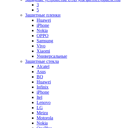
3
5
Защитные пленки
Huawei
iPhone
Nokia
OPPO
Samsung
Vivo
Xiaomi
Универсальные
Защитные стекла
Alcatel
Asus
BQ
Huawei
Infinix
iPhone
Itel
Lenovo
LG
Meizu
Motorola
Nokia