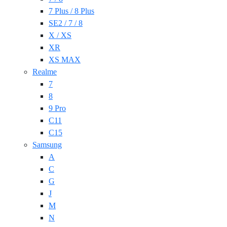
7 Plus / 8 Plus
SE2 / 7 / 8
X / XS
XR
XS MAX
Realme
7
8
9 Pro
C11
C15
Samsung
A
C
G
J
M
N