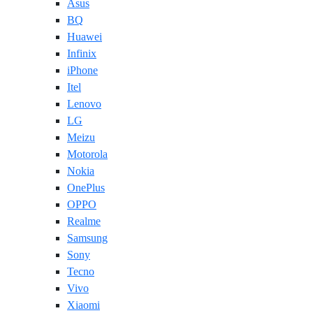
Asus
BQ
Huawei
Infinix
iPhone
Itel
Lenovo
LG
Meizu
Motorola
Nokia
OnePlus
OPPO
Realme
Samsung
Sony
Tecno
Vivo
Xiaomi