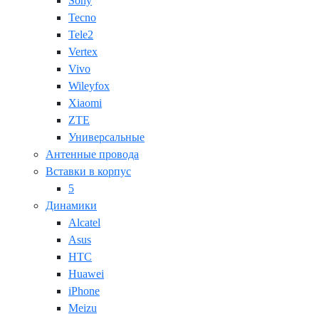
Sony
Tecno
Tele2
Vertex
Vivo
Wileyfox
Xiaomi
ZTE
Универсальные
Антенные провода
Вставки в корпус
5
Динамики
Alcatel
Asus
HTC
Huawei
iPhone
Meizu