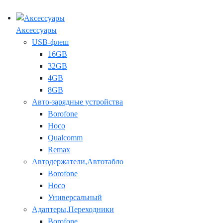
Аксессуары
USB-флеш
16GB
32GB
4GB
8GB
Авто-зарядные устройства
Borofone
Hoco
Qualcomm
Remax
Автодержатели,Автотабло
Borofone
Hoco
Универсальный
Адаптеры,Переходники
Borofone