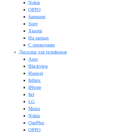
Nokia
OPPO
Samsung
Sony
Xiaomi
На лапках
С проводами
Дисплеи для телефонов
Asus
Blackview
Huawei
Infinix
iPhone
Itel
LG
Meizu
Nokia
OnePlus
OPPO