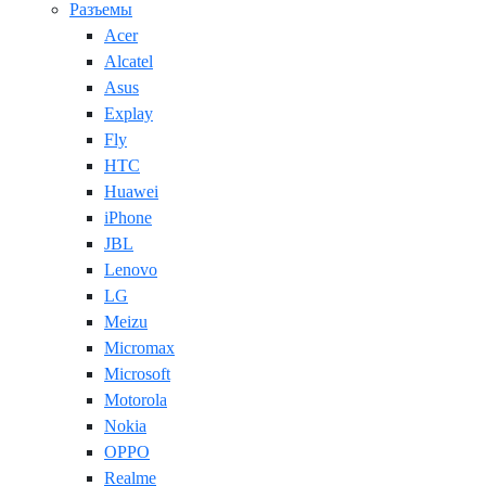
Разъемы
Acer
Alcatel
Asus
Explay
Fly
HTC
Huawei
iPhone
JBL
Lenovo
LG
Meizu
Micromax
Microsoft
Motorola
Nokia
OPPO
Realme