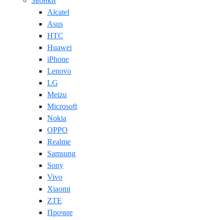
Звонки
Alcatel
Asus
HTC
Huawei
iPhone
Lenovo
LG
Meizu
Microsoft
Nokia
OPPO
Realme
Samsung
Sony
Vivo
Xiaomi
ZTE
Прочие