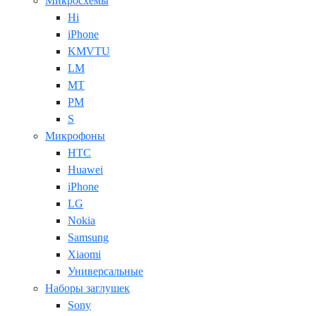
Микросхемы
Hi
iPhone
KMVTU
LM
MT
PM
S
Микрофоны
HTC
Huawei
iPhone
LG
Nokia
Samsung
Xiaomi
Универсальные
Наборы заглушек
Sony