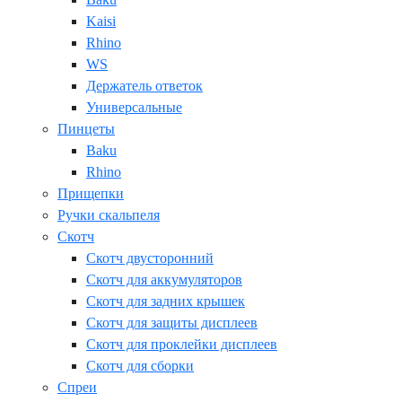
Kaisi
Rhino
WS
Держатель ответок
Универсальные
Пинцеты
Baku
Rhino
Прищепки
Ручки скальпеля
Скотч
Скотч двусторонний
Скотч для аккумуляторов
Скотч для задних крышек
Скотч для защиты дисплеев
Скотч для проклейки дисплеев
Скотч для сборки
Спреи