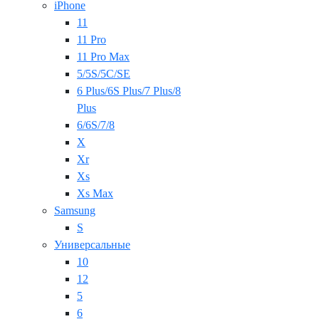
iPhone
11
11 Pro
11 Pro Max
5/5S/5C/SE
6 Plus/6S Plus/7 Plus/8
Plus
6/6S/7/8
X
Xr
Xs
Xs Max
Samsung
S
Универсальные
10
12
5
6