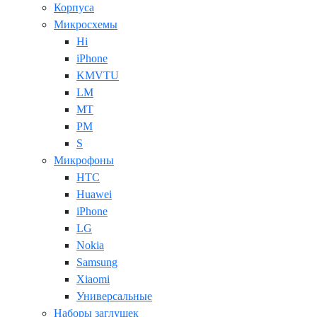
Корпуса
Микросхемы
Hi
iPhone
KMVTU
LM
MT
PM
S
Микрофоны
HTC
Huawei
iPhone
LG
Nokia
Samsung
Xiaomi
Универсальные
Наборы заглушек