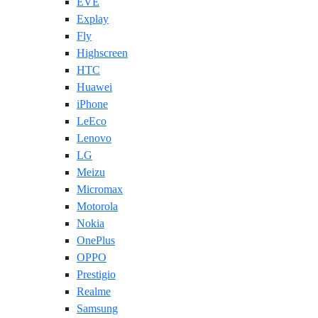
EVE
Explay
Fly
Highscreen
HTC
Huawei
iPhone
LeEco
Lenovo
LG
Meizu
Micromax
Motorola
Nokia
OnePlus
OPPO
Prestigio
Realme
Samsung