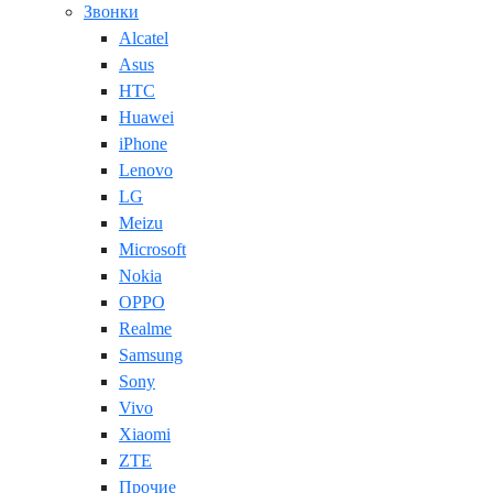
Звонки
Alcatel
Asus
HTC
Huawei
iPhone
Lenovo
LG
Meizu
Microsoft
Nokia
OPPO
Realme
Samsung
Sony
Vivo
Xiaomi
ZTE
Прочие