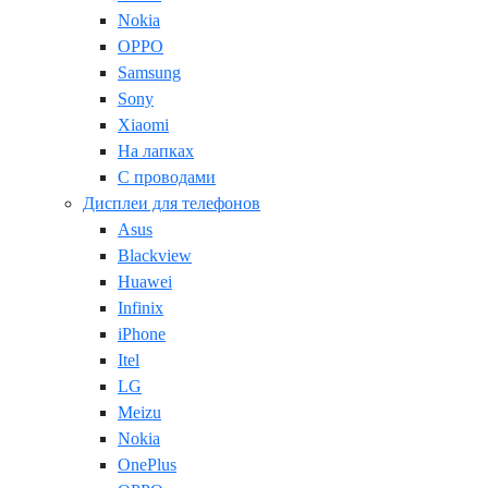
Nokia
OPPO
Samsung
Sony
Xiaomi
На лапках
С проводами
Дисплеи для телефонов
Asus
Blackview
Huawei
Infinix
iPhone
Itel
LG
Meizu
Nokia
OnePlus