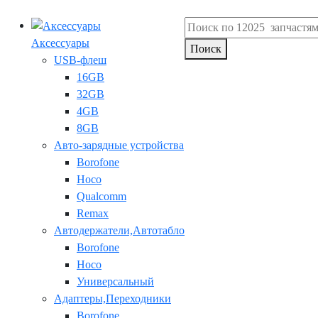
Аксессуары
Поиск
USB-флеш
16GB
32GB
4GB
8GB
Авто-зарядные устройства
Borofone
Hoco
Qualcomm
Remax
Автодержатели,Автотабло
Borofone
Hoco
Универсальный
Адаптеры,Переходники
Borofone