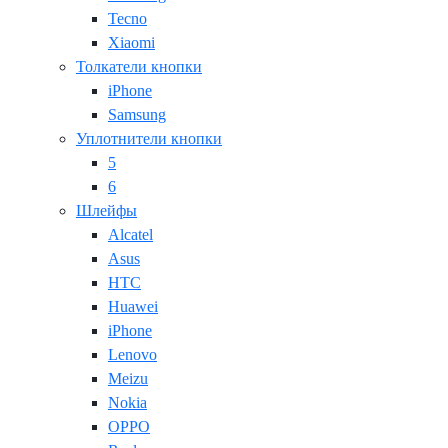
Tecno
Xiaomi
Толкатели кнопки
iPhone
Samsung
Уплотнители кнопки
5
6
Шлейфы
Alcatel
Asus
HTC
Huawei
iPhone
Lenovo
Meizu
Nokia
OPPO