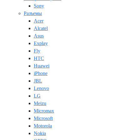
Sony
Разъемы
Acer
Alcatel
Asus
Explay
Fly
HTC
Huawei
iPhone
JBL
Lenovo
LG
Meizu
Micromax
Microsoft
Motorola
Nokia