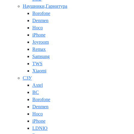
Наушники,Гарнитура
Borofone
Denmen
Hoco
iPhone
Joyroom
Remax
Samsung
TWS
Xiaomi
СЗУ
Axtel
BC
Borofone
Denmen
Hoco
iPhone
LDNIO