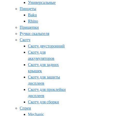
Универсальные
Пинцеты
Baku
Rhino
Прищепки
Ручки скальпеля
Скотч
Скотч двусторонний
Скотч для
аккумуляторов
Скотч для задних
крышек
Скотч для защиты
дисплеев
Скотч для проклейки
дисплеев
Скотч для сборки
Спреи
Mechanic