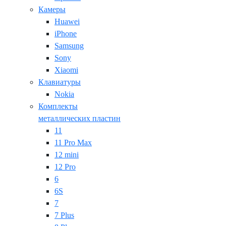
Камеры
Huawei
iPhone
Samsung
Sony
Xiaomi
Клавиатуры
Nokia
Комплекты
металлических пластин
11
11 Pro Max
12 mini
12 Pro
6
6S
7
7 Plus