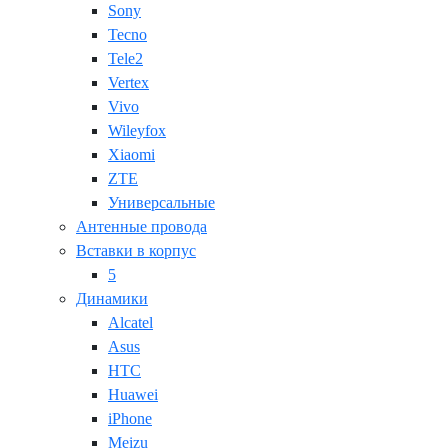
Sony
Tecno
Tele2
Vertex
Vivo
Wileyfox
Xiaomi
ZTE
Универсальные
Антенные провода
Вставки в корпус
5
Динамики
Alcatel
Asus
HTC
Huawei
iPhone
Meizu