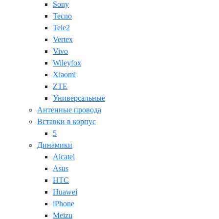
Sony
Tecno
Tele2
Vertex
Vivo
Wileyfox
Xiaomi
ZTE
Универсальные
Антенные провода
Вставки в корпус
5
Динамики
Alcatel
Asus
HTC
Huawei
iPhone
Meizu