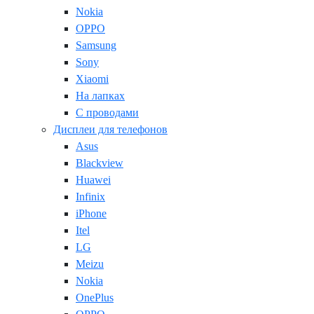
Nokia
OPPO
Samsung
Sony
Xiaomi
На лапках
С проводами
Дисплеи для телефонов
Asus
Blackview
Huawei
Infinix
iPhone
Itel
LG
Meizu
Nokia
OnePlus