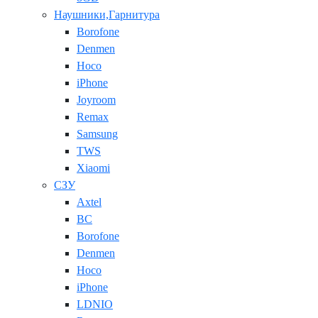
Наушники,Гарнитура
Borofone
Denmen
Hoco
iPhone
Joyroom
Remax
Samsung
TWS
Xiaomi
СЗУ
Axtel
BC
Borofone
Denmen
Hoco
iPhone
LDNIO