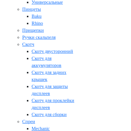
Универсальные
Пинцеты
Baku
Rhino
Прищепки
Ручки скальпеля
Скотч
Скотч двусторонний
Скотч для
аккумуляторов
Скотч для задних
крышек
Скотч для защиты
дисплеев
Скотч для проклейки
дисплеев
Скотч для сборки
Спреи
Mechanic