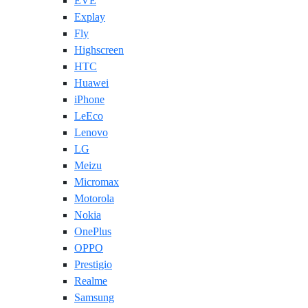
EVE
Explay
Fly
Highscreen
HTC
Huawei
iPhone
LeEco
Lenovo
LG
Meizu
Micromax
Motorola
Nokia
OnePlus
OPPO
Prestigio
Realme
Samsung