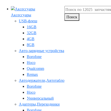
Аксессуары
Поиск
USB-флеш
16GB
32GB
4GB
8GB
Авто-зарядные устройства
Borofone
Hoco
Qualcomm
Remax
Автодержатели,Автотабло
Borofone
Hoco
Универсальный
Адаптеры,Переходники
Borofone