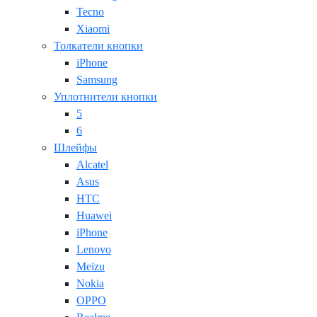
Tecno
Xiaomi
Толкатели кнопки
iPhone
Samsung
Уплотнители кнопки
5
6
Шлейфы
Alcatel
Asus
HTC
Huawei
iPhone
Lenovo
Meizu
Nokia
OPPO