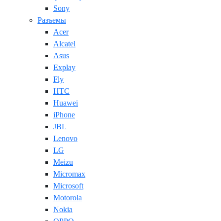
Sony
Разъемы
Acer
Alcatel
Asus
Explay
Fly
HTC
Huawei
iPhone
JBL
Lenovo
LG
Meizu
Micromax
Microsoft
Motorola
Nokia