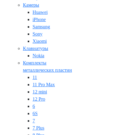
Камеры
Huawei
iPhone
Samsung
Sony
Xiaomi
Клавиатуры
Nokia
Комплекты
металлических пластин
11
11 Pro Max
12 mini
12 Pro
6
6S
7
7 Plus