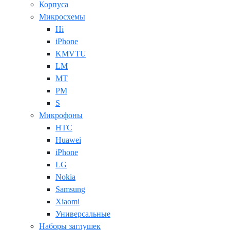
Корпуса
Микросхемы
Hi
iPhone
KMVTU
LM
MT
PM
S
Микрофоны
HTC
Huawei
iPhone
LG
Nokia
Samsung
Xiaomi
Универсальные
Наборы заглушек