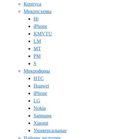
Корпуса
Микросхемы
Hi
iPhone
KMVTU
LM
MT
PM
S
Микрофоны
HTC
Huawei
iPhone
LG
Nokia
Samsung
Xiaomi
Универсальные
Наборы заглушек