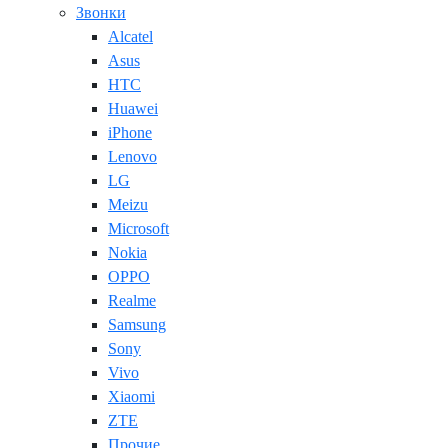
Звонки
Alcatel
Asus
HTC
Huawei
iPhone
Lenovo
LG
Meizu
Microsoft
Nokia
OPPO
Realme
Samsung
Sony
Vivo
Xiaomi
ZTE
Прочие