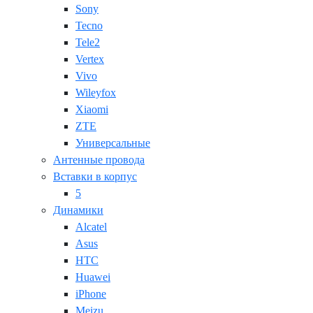
Sony
Tecno
Tele2
Vertex
Vivo
Wileyfox
Xiaomi
ZTE
Универсальные
Антенные провода
Вставки в корпус
5
Динамики
Alcatel
Asus
HTC
Huawei
iPhone
Meizu