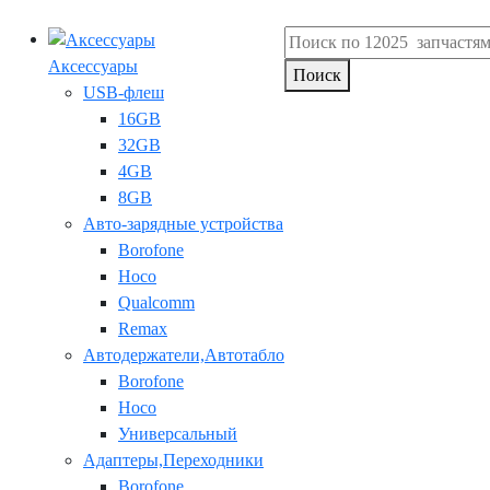
Аксессуары
Поиск
USB-флеш
16GB
32GB
4GB
8GB
Авто-зарядные устройства
Borofone
Hoco
Qualcomm
Remax
Автодержатели,Автотабло
Borofone
Hoco
Универсальный
Адаптеры,Переходники
Borofone