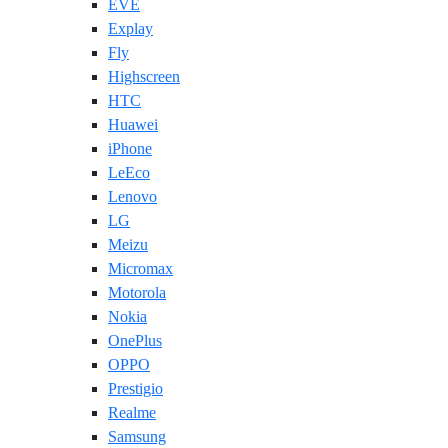
EVE
Explay
Fly
Highscreen
HTC
Huawei
iPhone
LeEco
Lenovo
LG
Meizu
Micromax
Motorola
Nokia
OnePlus
OPPO
Prestigio
Realme
Samsung