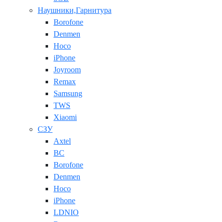
Наушники,Гарнитура
Borofone
Denmen
Hoco
iPhone
Joyroom
Remax
Samsung
TWS
Xiaomi
СЗУ
Axtel
BC
Borofone
Denmen
Hoco
iPhone
LDNIO