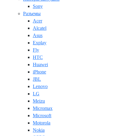
Sony
Разъемы
Acer
Alcatel
Asus
Explay
Fly
HTC
Huawei
iPhone
JBL
Lenovo
LG
Meizu
Micromax
Microsoft
Motorola
Nokia