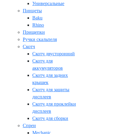
Универсальные
Пинцеты
Baku
Rhino
Прищепки
Ручки скальпеля
Скотч
Скотч двусторонний
Скотч для
аккумуляторов
Скотч для задних
крышек
Скотч для защиты
дисплеев
Скотч для проклейки
дисплеев
Скотч для сборки
Спреи
Mechanic