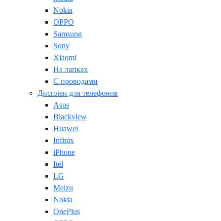
Nokia
OPPO
Samsung
Sony
Xiaomi
На лапках
С проводами
Дисплеи для телефонов
Asus
Blackview
Huawei
Infinix
iPhone
Itel
LG
Meizu
Nokia
OnePlus