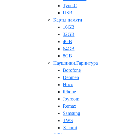
Type-C
USB
Карты памяти
16GB
32GB
4GB
64GB
8GB
Наушники,Гарнитура
Borofone
Denmen
Hoco
iPhone
Joyroom
Remax
Samsung
TWS
Xiaomi