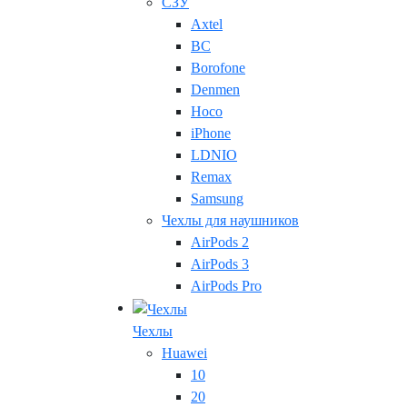
СЗУ
Axtel
BC
Borofone
Denmen
Hoco
iPhone
LDNIO
Remax
Samsung
Чехлы для наушников
AirPods 2
AirPods 3
AirPods Pro
Чехлы
Huawei
10
20