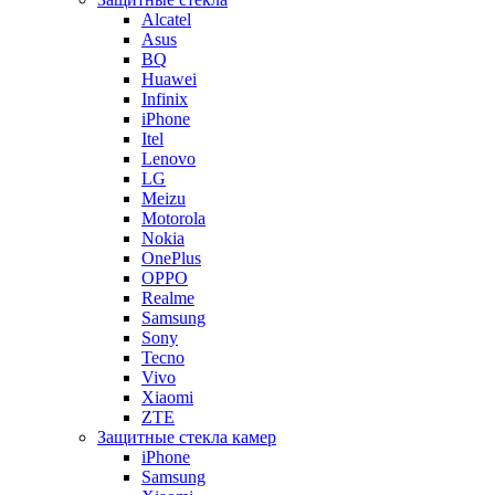
Alcatel
Asus
BQ
Huawei
Infinix
iPhone
Itel
Lenovo
LG
Meizu
Motorola
Nokia
OnePlus
OPPO
Realme
Samsung
Sony
Tecno
Vivo
Xiaomi
ZTE
Защитные стекла камер
iPhone
Samsung