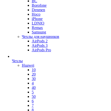
BC
Borofone
Denmen
Hoco
iPhone
LDNIO
Remax
Samsung
Чехлы для наушников
AirPods 2
AirPods 3
AirPods Pro
Чехлы
Huawei
10
20
30
4
40
5
50
6
7
8