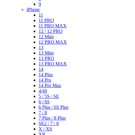
9
iPhone
11
11 PRO
11 PRO MAX
12 / 12 PRO
12 Mini
12 PRO MAX
13
13 Mini
13 PRO
13 PRO MAX
14
14 Plus
14 Pro
14 Pro Max
4/4S
5 / 5S / SE
6 / 6S
6 Plus / 6S Plus
7 / 8
7 Plus / 8 Plus
SE2 / 7 / 8
X / XS
XR