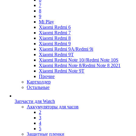
7
8
9
Mi Play
Xiaomi Redmi 6
Xiaomi Redmi 7
Xiaomi Redmi 8
Xiaomi Redmi 9
Xiaomi Redmi 9A/Redmi 9i
Xiaomi Redmi 9T
Xiaomi Redmi Note 10//Redmi Note 10S
Xiaomi Redmi Note 8/Redmi Note 8 2021
Xiaomi Redmi Note 9T
Прочие
Картхолдер
Остальные
Запчасти для Watch
Аккумуляторы для часов
2
3
4
5
Защитные пленки