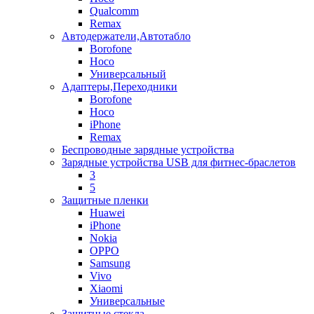
Qualcomm
Remax
Автодержатели,Автотабло
Borofone
Hoco
Универсальный
Адаптеры,Переходники
Borofone
Hoco
iPhone
Remax
Беспроводные зарядные устройства
Зарядные устройства USB для фитнес-браслетов
3
5
Защитные пленки
Huawei
iPhone
Nokia
OPPO
Samsung
Vivo
Xiaomi
Универсальные
Защитные стекла