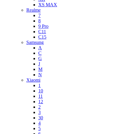
XS MAX
Realme
7
8
9 Pro
C11
C15
Samsung
A
C
G
J
M
N
Xiaomi
1
10
11
12
2
3
30
4
5
6