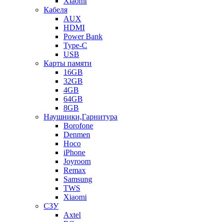
Xiaomi
Кабеля
AUX
HDMI
Power Bank
Type-C
USB
Карты памяти
16GB
32GB
4GB
64GB
8GB
Наушники,Гарнитура
Borofone
Denmen
Hoco
iPhone
Joyroom
Remax
Samsung
TWS
Xiaomi
СЗУ
Axtel