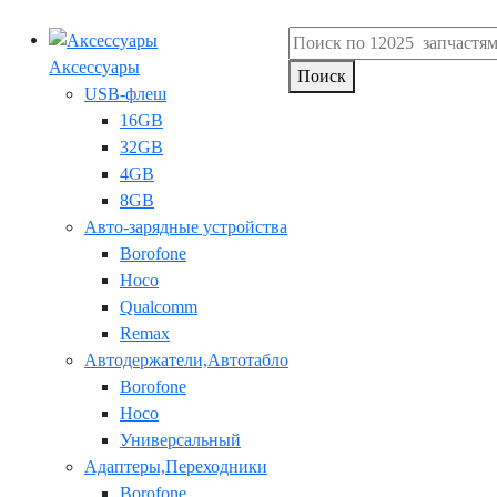
Аксессуары
Поиск
USB-флеш
16GB
32GB
4GB
8GB
Авто-зарядные устройства
Borofone
Hoco
Qualcomm
Remax
Автодержатели,Автотабло
Borofone
Hoco
Универсальный
Адаптеры,Переходники
Borofone