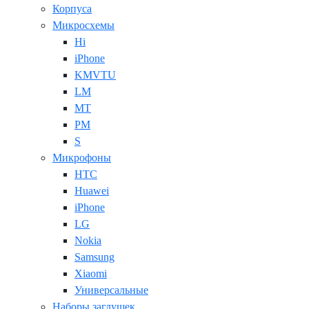
Корпуса
Микросхемы
Hi
iPhone
KMVTU
LM
MT
PM
S
Микрофоны
HTC
Huawei
iPhone
LG
Nokia
Samsung
Xiaomi
Универсальные
Наборы заглушек