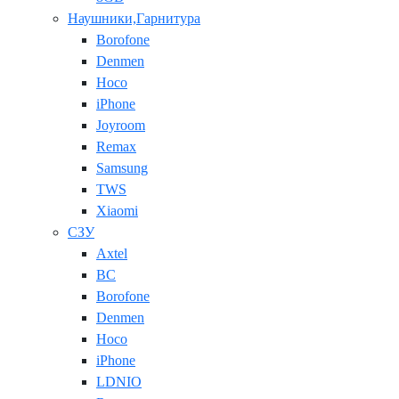
Наушники,Гарнитура
Borofone
Denmen
Hoco
iPhone
Joyroom
Remax
Samsung
TWS
Xiaomi
СЗУ
Axtel
BC
Borofone
Denmen
Hoco
iPhone
LDNIO