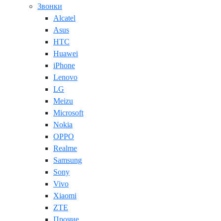
Звонки
Alcatel
Asus
HTC
Huawei
iPhone
Lenovo
LG
Meizu
Microsoft
Nokia
OPPO
Realme
Samsung
Sony
Vivo
Xiaomi
ZTE
Прочие