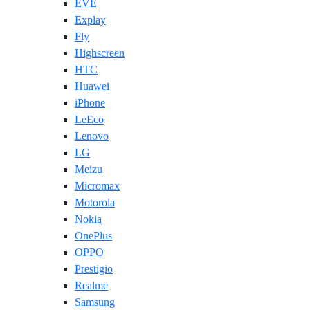
EVE
Explay
Fly
Highscreen
HTC
Huawei
iPhone
LeEco
Lenovo
LG
Meizu
Micromax
Motorola
Nokia
OnePlus
OPPO
Prestigio
Realme
Samsung