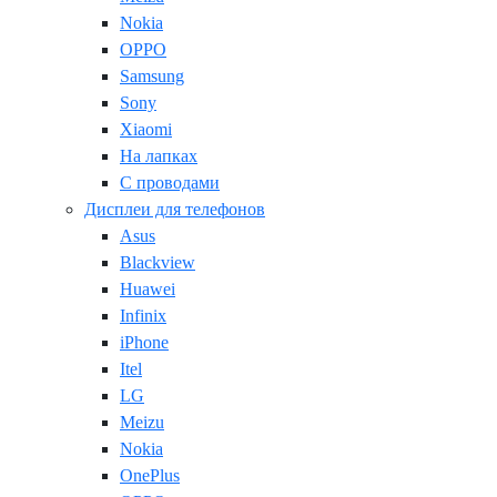
Nokia
OPPO
Samsung
Sony
Xiaomi
На лапках
С проводами
Дисплеи для телефонов
Asus
Blackview
Huawei
Infinix
iPhone
Itel
LG
Meizu
Nokia
OnePlus