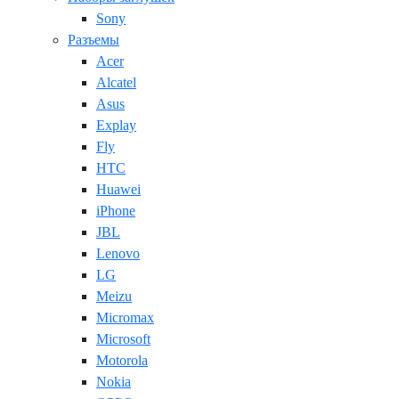
Sony
Разъемы
Acer
Alcatel
Asus
Explay
Fly
HTC
Huawei
iPhone
JBL
Lenovo
LG
Meizu
Micromax
Microsoft
Motorola
Nokia