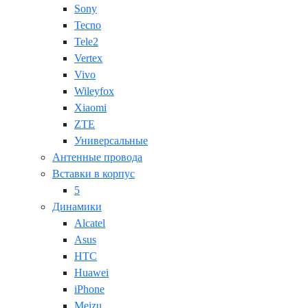
Sony
Tecno
Tele2
Vertex
Vivo
Wileyfox
Xiaomi
ZTE
Универсальные
Антенные провода
Вставки в корпус
5
Динамики
Alcatel
Asus
HTC
Huawei
iPhone
Meizu