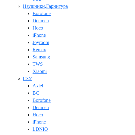
Наушники,Гарнитура
Borofone
Denmen
Hoco
iPhone
Joyroom
Remax
Samsung
TWS
Xiaomi
СЗУ
Axtel
BC
Borofone
Denmen
Hoco
iPhone
LDNIO