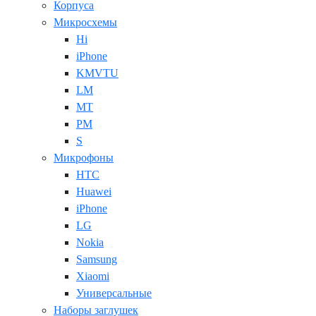
Корпуса
Микросхемы
Hi
iPhone
KMVTU
LM
MT
PM
S
Микрофоны
HTC
Huawei
iPhone
LG
Nokia
Samsung
Xiaomi
Универсальные
Наборы заглушек