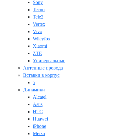
Sony
Tecno
Tele2
Vertex
Vivo
Wileyfox
Xiaomi
ZTE
Универсальные
Антенные провода
Вставки в корпус
5
Динамики
Alcatel
Asus
HTC
Huawei
iPhone
Meizu