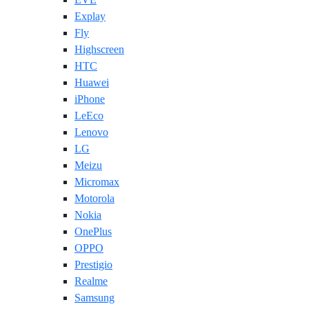
Explay
Fly
Highscreen
HTC
Huawei
iPhone
LeEco
Lenovo
LG
Meizu
Micromax
Motorola
Nokia
OnePlus
OPPO
Prestigio
Realme
Samsung