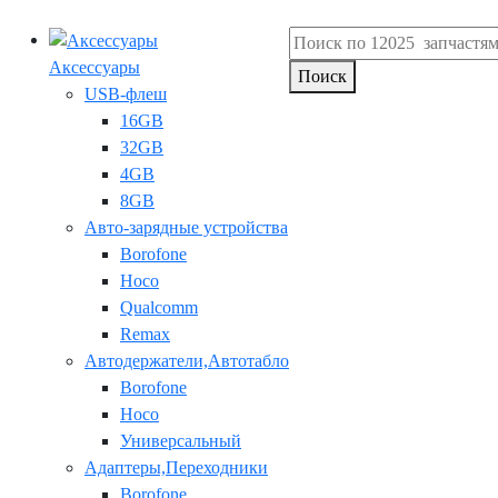
Аксессуары
Поиск
USB-флеш
16GB
32GB
4GB
8GB
Авто-зарядные устройства
Borofone
Hoco
Qualcomm
Remax
Автодержатели,Автотабло
Borofone
Hoco
Универсальный
Адаптеры,Переходники
Borofone