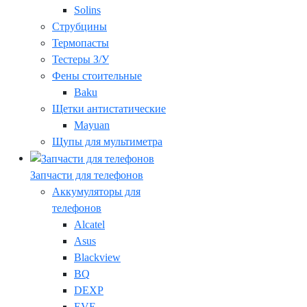
Solins
Струбцины
Термопасты
Тестеры З/У
Фены стоительные
Baku
Щетки антистатические
Mayuan
Щупы для мультиметра
Запчасти для телефонов
Аккумуляторы для
телефонов
Alcatel
Asus
Blackview
BQ
DEXP
EVE