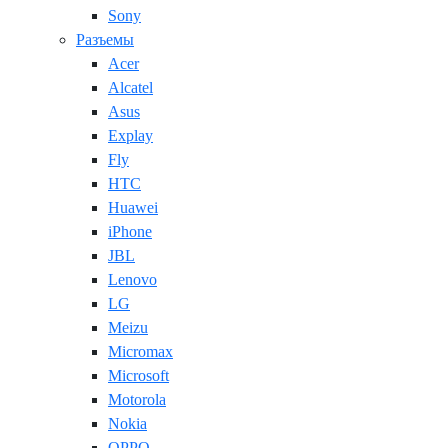
Sony
Разъемы
Acer
Alcatel
Asus
Explay
Fly
HTC
Huawei
iPhone
JBL
Lenovo
LG
Meizu
Micromax
Microsoft
Motorola
Nokia
OPPO