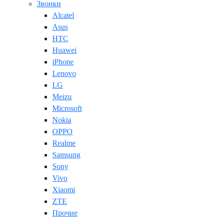
Звонки
Alcatel
Asus
HTC
Huawei
iPhone
Lenovo
LG
Meizu
Microsoft
Nokia
OPPO
Realme
Samsung
Sony
Vivo
Xiaomi
ZTE
Прочие