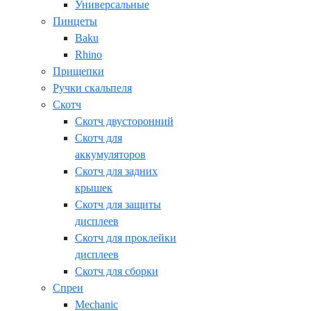
Универсальные
Пинцеты
Baku
Rhino
Прищепки
Ручки скальпеля
Скотч
Скотч двусторонний
Скотч для
аккумуляторов
Скотч для задних
крышек
Скотч для защиты
дисплеев
Скотч для проклейки
дисплеев
Скотч для сборки
Спреи
Mechanic