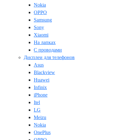
Nokia
OPPO
Samsung
Sony
Xiaomi
На лапках
С проводами
Дисплеи для телефонов
Asus
Blackview
Huawei
Infinix
iPhone
Itel
LG
Meizu
Nokia
OnePlus
OPPO