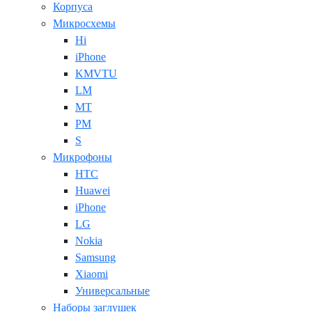
Корпуса
Микросхемы
Hi
iPhone
KMVTU
LM
MT
PM
S
Микрофоны
HTC
Huawei
iPhone
LG
Nokia
Samsung
Xiaomi
Универсальные
Наборы заглушек