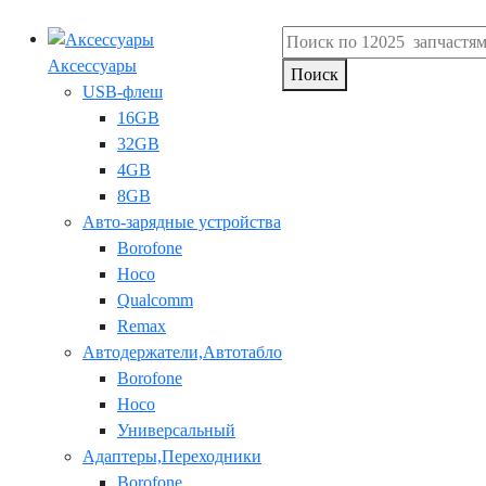
Аксессуары
Поиск
USB-флеш
16GB
32GB
4GB
8GB
Авто-зарядные устройства
Borofone
Hoco
Qualcomm
Remax
Автодержатели,Автотабло
Borofone
Hoco
Универсальный
Адаптеры,Переходники
Borofone