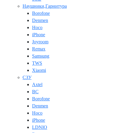
Наушники,Гарнитура
Borofone
Denmen
Hoco
iPhone
Joyroom
Remax
Samsung
TWS
Xiaomi
СЗУ
Axtel
BC
Borofone
Denmen
Hoco
iPhone
LDNIO