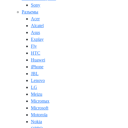
Sony
Разъемы
Acer
Alcatel
Asus
Explay
Fly
HTC
Huawei
iPhone
JBL
Lenovo
LG
Meizu
Micromax
Microsoft
Motorola
Nokia