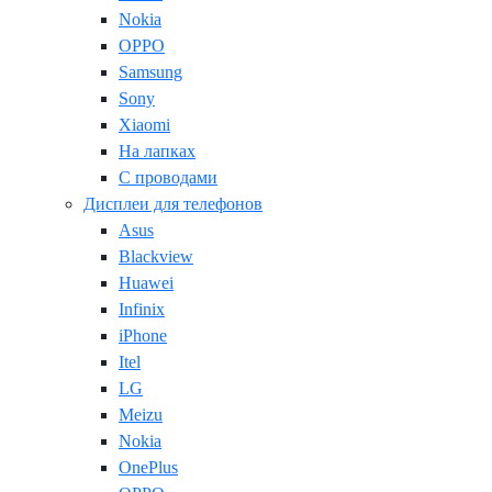
Nokia
OPPO
Samsung
Sony
Xiaomi
На лапках
С проводами
Дисплеи для телефонов
Asus
Blackview
Huawei
Infinix
iPhone
Itel
LG
Meizu
Nokia
OnePlus