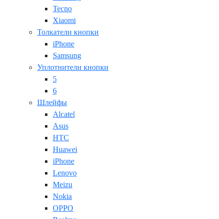
Tecno
Xiaomi
Толкатели кнопки
iPhone
Samsung
Уплотнители кнопки
5
6
Шлейфы
Alcatel
Asus
HTC
Huawei
iPhone
Lenovo
Meizu
Nokia
OPPO