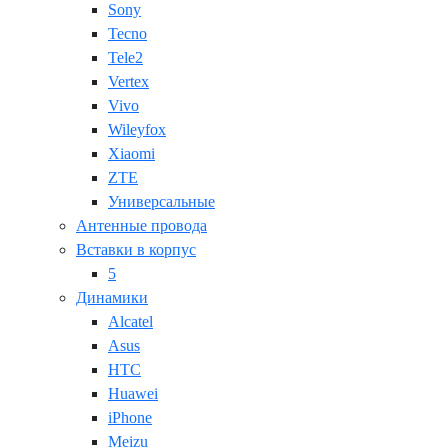
Sony
Tecno
Tele2
Vertex
Vivo
Wileyfox
Xiaomi
ZTE
Универсальные
Антенные провода
Вставки в корпус
5
Динамики
Alcatel
Asus
HTC
Huawei
iPhone
Meizu