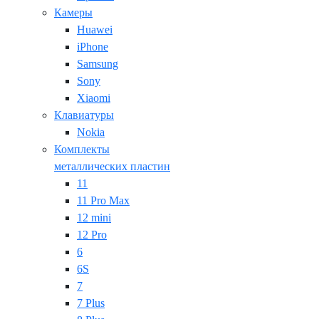
Камеры
Huawei
iPhone
Samsung
Sony
Xiaomi
Клавиатуры
Nokia
Комплекты
металлических пластин
11
11 Pro Max
12 mini
12 Pro
6
6S
7
7 Plus