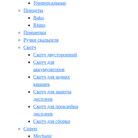
Универсальные
Пинцеты
Baku
Rhino
Прищепки
Ручки скальпеля
Скотч
Скотч двусторонний
Скотч для
аккумуляторов
Скотч для задних
крышек
Скотч для защиты
дисплеев
Скотч для проклейки
дисплеев
Скотч для сборки
Спреи
Mechanic