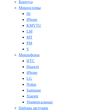
Корпуса
Микросхемы
Hi
iPhone
KMVTU
LM
MT
PM
S
Микрофоны
HTC
Huawei
iPhone
LG
Nokia
Samsung
Xiaomi
Универсальные
Наборы заглушек