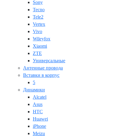
Sony
Tecno
Tele2
Vertex
Vivo
Wileyfox
Xiaomi
ZTE
Универсальные
Антенные провода
Вставки в корпус
5
Динамики
Alcatel
Asus
HTC
Huawei
iPhone
Meizu