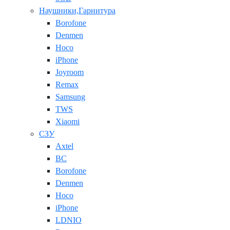
Наушники,Гарнитура
Borofone
Denmen
Hoco
iPhone
Joyroom
Remax
Samsung
TWS
Xiaomi
СЗУ
Axtel
BC
Borofone
Denmen
Hoco
iPhone
LDNIO