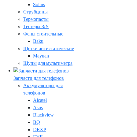
Solins
Струбцины
Термопасты
Тестеры З/У
Фены стоительные
Baku
Щетки антистатические
Mayuan
Щупы для мультиметра
Запчасти для телефонов
Аккумуляторы для
телефонов
Alcatel
Asus
Blackview
BQ
DEXP
EVE