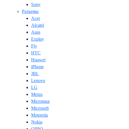
Sony
Разъемы
Acer
Alcatel
Asus
Explay
Fly
HTC
Huawei
iPhone
JBL
Lenovo
LG
Meizu
Micromax
Microsoft
Motorola
Nokia
OPPO