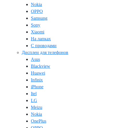
Nokia
OPPO
Samsung
Sony
Xiaomi
На лапках
С проводами
Дисплеи для телефонов
Asus
Blackview
Huawei
Infinix
iPhone
Itel
LG
Meizu
Nokia
OnePlus
OPPO