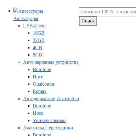
Аксессуары
Поиск
USB-флеш
16GB
32GB
4GB
8GB
Авто-зарядные устройства
Borofone
Hoco
Qualcomm
Remax
Автодержатели,Автотабло
Borofone
Hoco
Универсальный
Адаптеры,Переходники
Borofone