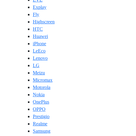
Explay
Fly
Highscreen
HTC
Huawei
iPhone
LeEco
Lenovo
LG
Meizu
Micromax
Motorola
Nokia
OnePlus
OPPO
Prestigio
Realme
Samsung