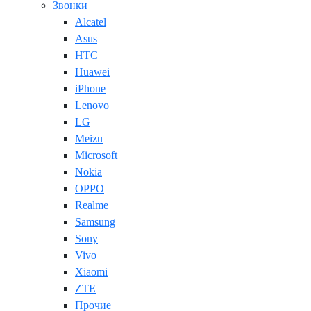
Звонки
Alcatel
Asus
HTC
Huawei
iPhone
Lenovo
LG
Meizu
Microsoft
Nokia
OPPO
Realme
Samsung
Sony
Vivo
Xiaomi
ZTE
Прочие