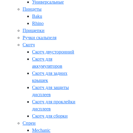
Универсальные
Пинцеты
Baku
Rhino
Прищепки
Ручки скальпеля
Скотч
Скотч двусторонний
Скотч для
аккумуляторов
Скотч для задних
крышек
Скотч для защиты
дисплеев
Скотч для проклейки
дисплеев
Скотч для сборки
Спреи
Mechanic