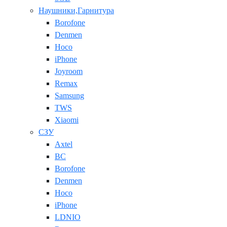
Наушники,Гарнитура
Borofone
Denmen
Hoco
iPhone
Joyroom
Remax
Samsung
TWS
Xiaomi
СЗУ
Axtel
BC
Borofone
Denmen
Hoco
iPhone
LDNIO