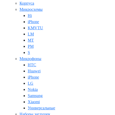
Корпуса
Микросхемы
Hi
iPhone
KMVTU
LM
MT
PM
S
Микрофоны
HTC
Huawei
iPhone
LG
Nokia
Samsung
Xiaomi
Универсальные
Наборы заглушек