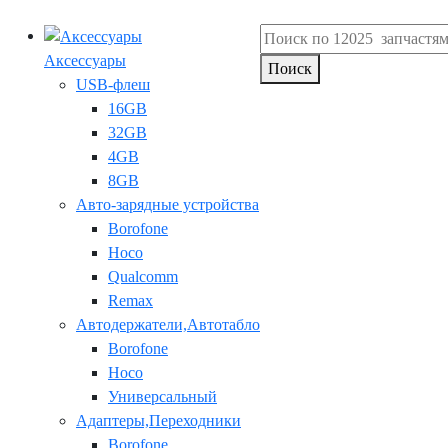
Аксессуары
Поиск
USB-флеш
16GB
32GB
4GB
8GB
Авто-зарядные устройства
Borofone
Hoco
Qualcomm
Remax
Автодержатели,Автотабло
Borofone
Hoco
Универсальный
Адаптеры,Переходники
Borofone