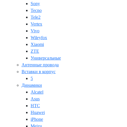
Sony
Tecno
Tele2
Vertex
Vivo
Wileyfox
Xiaomi
ZTE
Универсальные
Антенные провода
Вставки в корпус
5
Динамики
Alcatel
Asus
HTC
Huawei
iPhone
Meizu