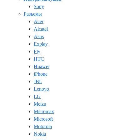
Sony
Разъемы
Acer
Alcatel
Asus
Explay
Fly
HTC
Huawei
iPhone
JBL
Lenovo
LG
Meizu
Micromax
Microsoft
Motorola
Nokia