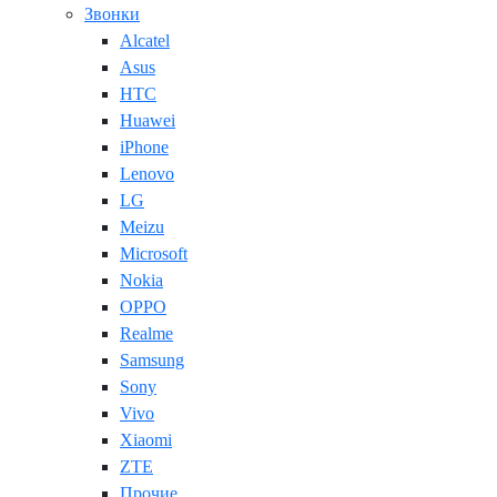
Звонки
Alcatel
Asus
HTC
Huawei
iPhone
Lenovo
LG
Meizu
Microsoft
Nokia
OPPO
Realme
Samsung
Sony
Vivo
Xiaomi
ZTE
Прочие