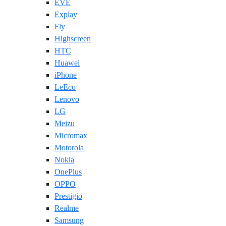
EVE
Explay
Fly
Highscreen
HTC
Huawei
iPhone
LeEco
Lenovo
LG
Meizu
Micromax
Motorola
Nokia
OnePlus
OPPO
Prestigio
Realme
Samsung