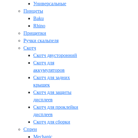
Универсальные
Пинцеты
Baku
Rhino
Прищепки
Ручки скальпеля
Скотч
Скотч двусторонний
Скотч для
аккумуляторов
Скотч для задних
крышек
Скотч для защиты
дисплеев
Скотч для проклейки
дисплеев
Скотч для сборки
Спреи
Mechanic