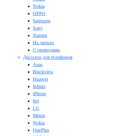
Nokia
OPPO
Samsung
Sony
Xiaomi
На лапках
С проводами
Дисплеи для телефонов
Asus
Blackview
Huawei
Infinix
iPhone
Itel
LG
Meizu
Nokia
OnePlus