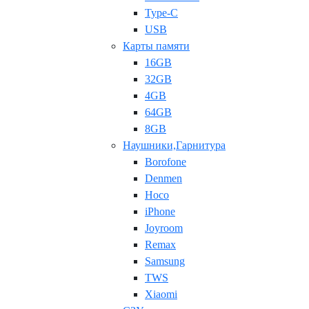
Type-C
USB
Карты памяти
16GB
32GB
4GB
64GB
8GB
Наушники,Гарнитура
Borofone
Denmen
Hoco
iPhone
Joyroom
Remax
Samsung
TWS
Xiaomi