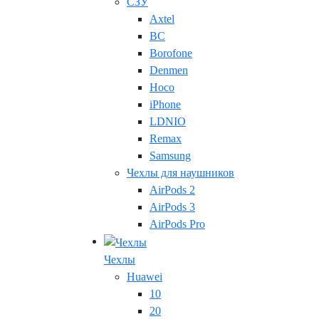
СЗУ
Axtel
BC
Borofone
Denmen
Hoco
iPhone
LDNIO
Remax
Samsung
Чехлы для наушников
AirPods 2
AirPods 3
AirPods Pro
Чехлы
Huawei
10
20