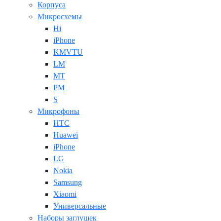
Корпуса
Микросхемы
Hi
iPhone
KMVTU
LM
MT
PM
S
Микрофоны
HTC
Huawei
iPhone
LG
Nokia
Samsung
Xiaomi
Универсальные
Наборы заглушек