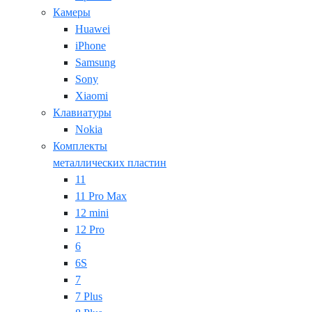
Камеры
Huawei
iPhone
Samsung
Sony
Xiaomi
Клавиатуры
Nokia
Комплекты
металлических пластин
11
11 Pro Max
12 mini
12 Pro
6
6S
7
7 Plus