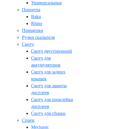
Универсальные
Пинцеты
Baku
Rhino
Прищепки
Ручки скальпеля
Скотч
Скотч двусторонний
Скотч для
аккумуляторов
Скотч для задних
крышек
Скотч для защиты
дисплеев
Скотч для проклейки
дисплеев
Скотч для сборки
Спреи
Mechanic