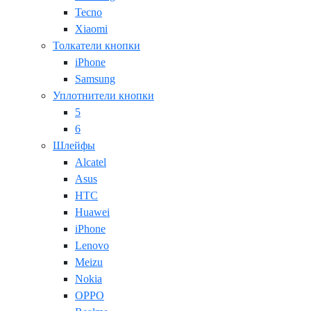
Tecno
Xiaomi
Толкатели кнопки
iPhone
Samsung
Уплотнители кнопки
5
6
Шлейфы
Alcatel
Asus
HTC
Huawei
iPhone
Lenovo
Meizu
Nokia
OPPO