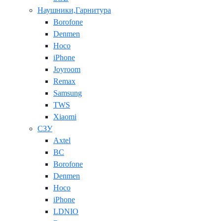
Наушники,Гарнитура
Borofone
Denmen
Hoco
iPhone
Joyroom
Remax
Samsung
TWS
Xiaomi
СЗУ
Axtel
BC
Borofone
Denmen
Hoco
iPhone
LDNIO