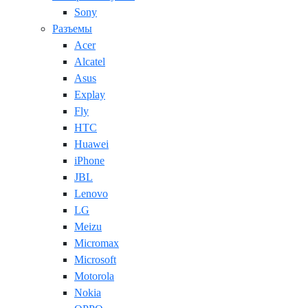
Sony
Разъемы
Acer
Alcatel
Asus
Explay
Fly
HTC
Huawei
iPhone
JBL
Lenovo
LG
Meizu
Micromax
Microsoft
Motorola
Nokia