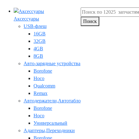
Аксессуары
Поиск
USB-флеш
16GB
32GB
4GB
8GB
Авто-зарядные устройства
Borofone
Hoco
Qualcomm
Remax
Автодержатели,Автотабло
Borofone
Hoco
Универсальный
Адаптеры,Переходники
Borofone