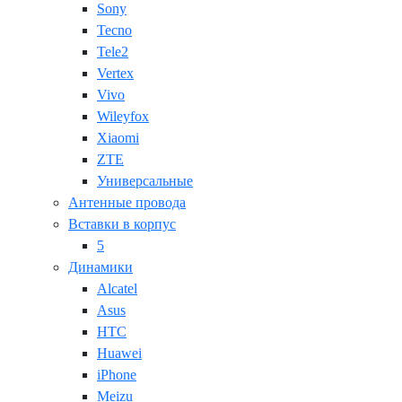
Sony
Tecno
Tele2
Vertex
Vivo
Wileyfox
Xiaomi
ZTE
Универсальные
Антенные провода
Вставки в корпус
5
Динамики
Alcatel
Asus
HTC
Huawei
iPhone
Meizu