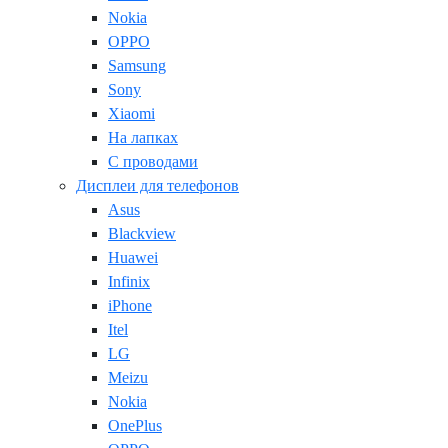
Nokia
OPPO
Samsung
Sony
Xiaomi
На лапках
С проводами
Дисплеи для телефонов
Asus
Blackview
Huawei
Infinix
iPhone
Itel
LG
Meizu
Nokia
OnePlus