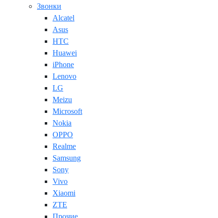
Звонки
Alcatel
Asus
HTC
Huawei
iPhone
Lenovo
LG
Meizu
Microsoft
Nokia
OPPO
Realme
Samsung
Sony
Vivo
Xiaomi
ZTE
Прочие