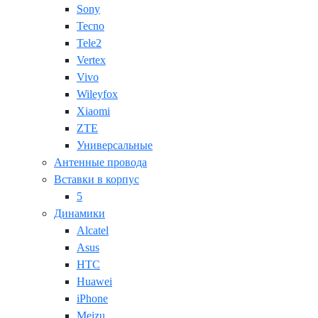
Sony
Tecno
Tele2
Vertex
Vivo
Wileyfox
Xiaomi
ZTE
Универсальные
Антенные провода
Вставки в корпус
5
Динамики
Alcatel
Asus
HTC
Huawei
iPhone
Meizu