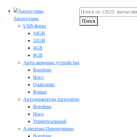
Аксессуары
Поиск
USB-флеш
16GB
32GB
4GB
8GB
Авто-зарядные устройства
Borofone
Hoco
Qualcomm
Remax
Автодержатели,Автотабло
Borofone
Hoco
Универсальный
Адаптеры,Переходники
Borofone