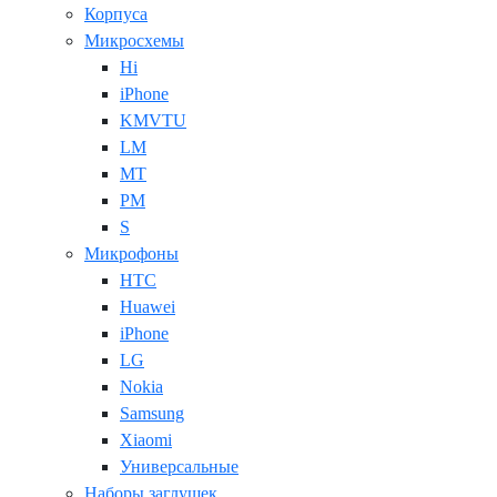
Корпуса
Микросхемы
Hi
iPhone
KMVTU
LM
MT
PM
S
Микрофоны
HTC
Huawei
iPhone
LG
Nokia
Samsung
Xiaomi
Универсальные
Наборы заглушек