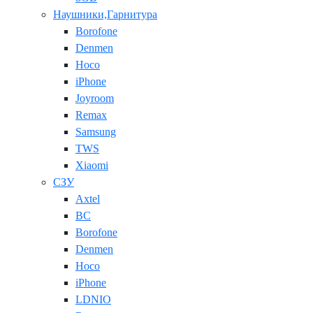
Наушники,Гарнитура
Borofone
Denmen
Hoco
iPhone
Joyroom
Remax
Samsung
TWS
Xiaomi
СЗУ
Axtel
BC
Borofone
Denmen
Hoco
iPhone
LDNIO