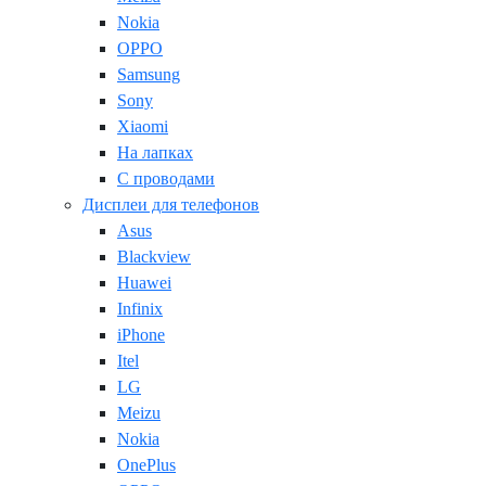
Nokia
OPPO
Samsung
Sony
Xiaomi
На лапках
С проводами
Дисплеи для телефонов
Asus
Blackview
Huawei
Infinix
iPhone
Itel
LG
Meizu
Nokia
OnePlus