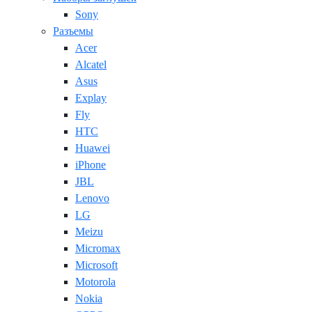
Sony
Разъемы
Acer
Alcatel
Asus
Explay
Fly
HTC
Huawei
iPhone
JBL
Lenovo
LG
Meizu
Micromax
Microsoft
Motorola
Nokia