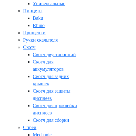
Универсальные
Пинцеты
Baku
Rhino
Прищепки
Ручки скальпеля
Скотч
Скотч двусторонний
Скотч для
аккумуляторов
Скотч для задних
крышек
Скотч для защиты
дисплеев
Скотч для проклейки
дисплеев
Скотч для сборки
Спреи
Mechanic