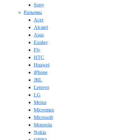
Sony
Разъемы
Acer
Alcatel
Asus
Explay
Fly
HTC
Huawei
iPhone
JBL
Lenovo
LG
Meizu
Micromax
Microsoft
Motorola
Nokia
OPPO