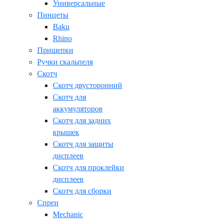
Универсальные
Пинцеты
Baku
Rhino
Прищепки
Ручки скальпеля
Скотч
Скотч двусторонний
Скотч для
аккумуляторов
Скотч для задних
крышек
Скотч для защиты
дисплеев
Скотч для проклейки
дисплеев
Скотч для сборки
Спреи
Mechanic