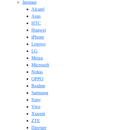
Звонки
Alcatel
Asus
HTC
Huawei
iPhone
Lenovo
LG
Meizu
Microsoft
Nokia
OPPO
Realme
Samsung
Sony
Vivo
Xiaomi
ZTE
Прочие