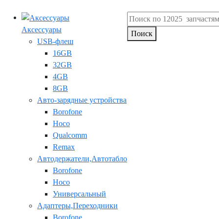
Аксессуары
Поиск
USB-флеш
16GB
32GB
4GB
8GB
Авто-зарядные устройства
Borofone
Hoco
Qualcomm
Remax
Автодержатели,Автотабло
Borofone
Hoco
Универсальный
Адаптеры,Переходники
Borofone