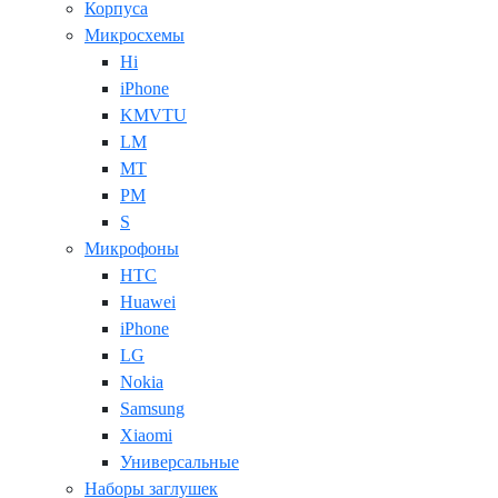
Корпуса
Микросхемы
Hi
iPhone
KMVTU
LM
MT
PM
S
Микрофоны
HTC
Huawei
iPhone
LG
Nokia
Samsung
Xiaomi
Универсальные
Наборы заглушек