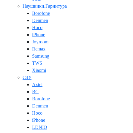
Наушники,Гарнитура
Borofone
Denmen
Hoco
iPhone
Joyroom
Remax
Samsung
TWS
Xiaomi
СЗУ
Axtel
BC
Borofone
Denmen
Hoco
iPhone
LDNIO