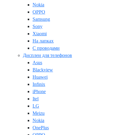
Nokia
OPPO
Samsung
Sony
Xiaomi
На лапках
С проводами
Дисплеи для телефонов
Asus
Blackview
Huawei
Infinix
iPhone
Itel
LG
Meizu
Nokia
OnePlus
OPPO