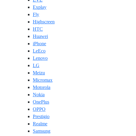
Explay
Fly
Highscreen
HTC
Huawei
iPhone
LeEco
Lenovo
LG
Meizu
Micromax
Motorola
Nokia
OnePlus
OPPO
Prestigio
Realme
Samsung