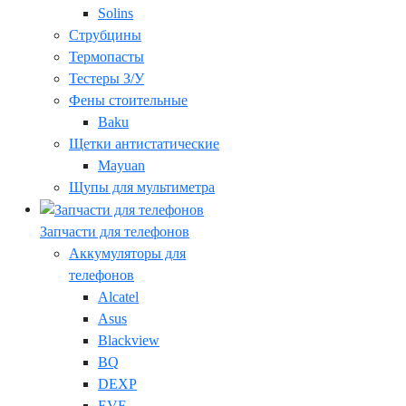
Solins
Струбцины
Термопасты
Тестеры З/У
Фены стоительные
Baku
Щетки антистатические
Mayuan
Щупы для мультиметра
Запчасти для телефонов
Аккумуляторы для
телефонов
Alcatel
Asus
Blackview
BQ
DEXP
EVE