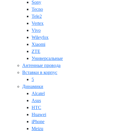
Sony
Tecno
Tele2
Vertex
Vivo
Wileyfox
Xiaomi
ZTE
Универсальные
Антенные провода
Вставки в корпус
5
Динамики
Alcatel
Asus
HTC
Huawei
iPhone
Meizu