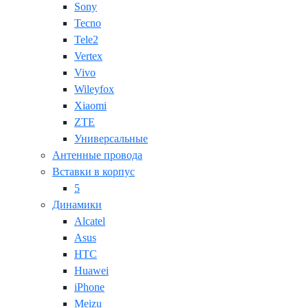
Sony
Tecno
Tele2
Vertex
Vivo
Wileyfox
Xiaomi
ZTE
Универсальные
Антенные провода
Вставки в корпус
5
Динамики
Alcatel
Asus
HTC
Huawei
iPhone
Meizu