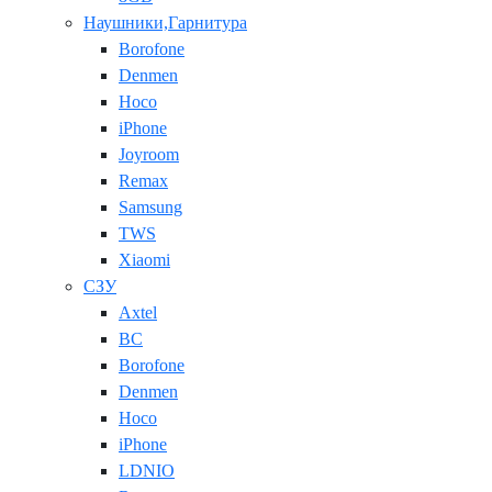
Наушники,Гарнитура
Borofone
Denmen
Hoco
iPhone
Joyroom
Remax
Samsung
TWS
Xiaomi
СЗУ
Axtel
BC
Borofone
Denmen
Hoco
iPhone
LDNIO