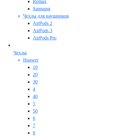
Remax
Samsung
Чехлы для наушников
AirPods 2
AirPods 3
AirPods Pro
Чехлы
Huawei
10
20
30
4
40
5
50
6
7
8