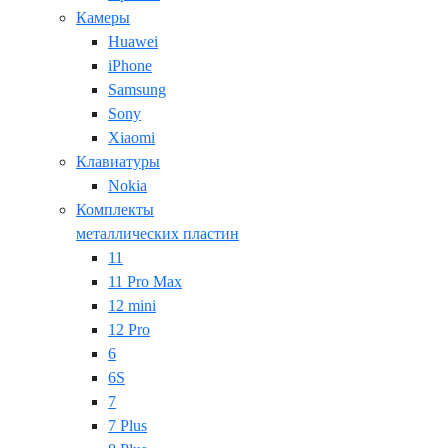
Камеры
Huawei
iPhone
Samsung
Sony
Xiaomi
Клавиатуры
Nokia
Комплекты
металлических пластин
11
11 Pro Max
12 mini
12 Pro
6
6S
7
7 Plus