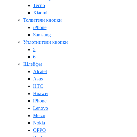
Tecno
Xiaomi
Толкатели кнопки
iPhone
Samsung
Уплотнители кнопки
5
6
Шлейфы
Alcatel
Asus
HTC
Huawei
iPhone
Lenovo
Meizu
Nokia
OPPO