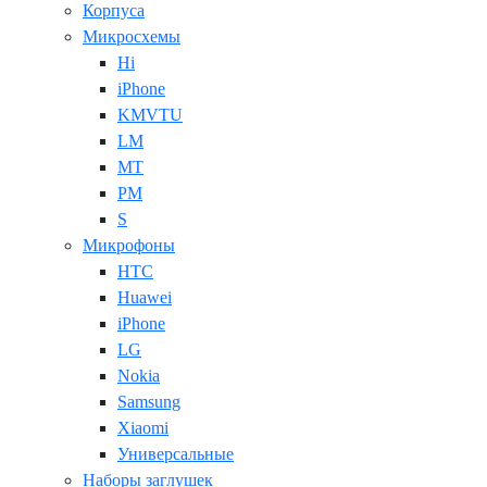
Корпуса
Микросхемы
Hi
iPhone
KMVTU
LM
MT
PM
S
Микрофоны
HTC
Huawei
iPhone
LG
Nokia
Samsung
Xiaomi
Универсальные
Наборы заглушек