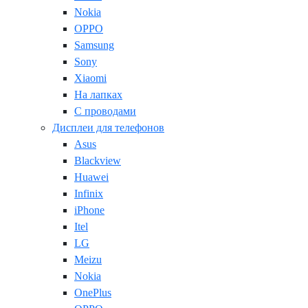
Nokia
OPPO
Samsung
Sony
Xiaomi
На лапках
С проводами
Дисплеи для телефонов
Asus
Blackview
Huawei
Infinix
iPhone
Itel
LG
Meizu
Nokia
OnePlus