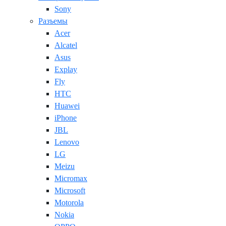
Sony
Разъемы
Acer
Alcatel
Asus
Explay
Fly
HTC
Huawei
iPhone
JBL
Lenovo
LG
Meizu
Micromax
Microsoft
Motorola
Nokia