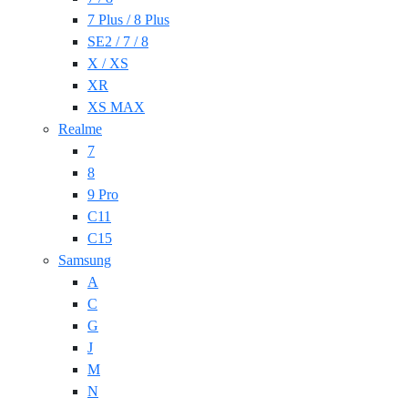
7 Plus / 8 Plus
SE2 / 7 / 8
X / XS
XR
XS MAX
Realme
7
8
9 Pro
C11
C15
Samsung
A
C
G
J
M
N