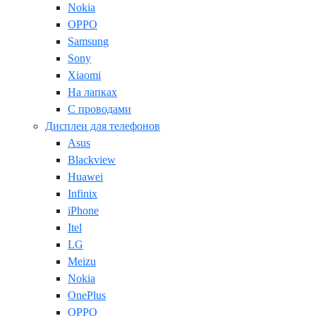
Nokia
OPPO
Samsung
Sony
Xiaomi
На лапках
С проводами
Дисплеи для телефонов
Asus
Blackview
Huawei
Infinix
iPhone
Itel
LG
Meizu
Nokia
OnePlus
OPPO