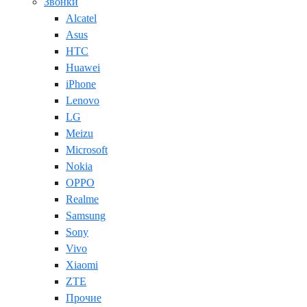
Звонки
Alcatel
Asus
HTC
Huawei
iPhone
Lenovo
LG
Meizu
Microsoft
Nokia
OPPO
Realme
Samsung
Sony
Vivo
Xiaomi
ZTE
Прочие