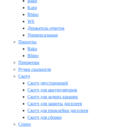
Baku
Kaisi
Rhino
WS
Держатель ответок
Универсальные
Пинцеты
Baku
Rhino
Прищепки
Ручки скальпеля
Скотч
Скотч двусторонний
Скотч для аккумуляторов
Скотч для задних крышек
Скотч для защиты дисплеев
Скотч для проклейки дисплеев
Скотч для сборки
Спреи