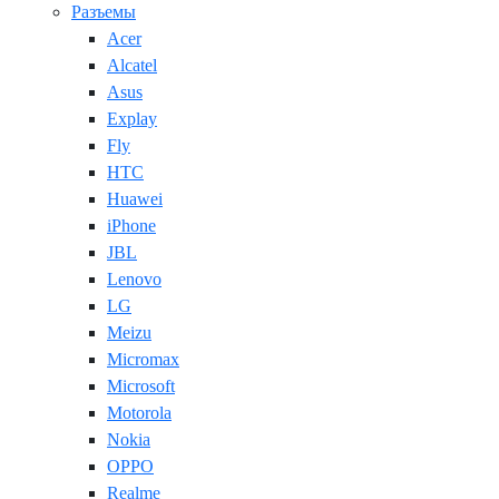
Разъемы
Acer
Alcatel
Asus
Explay
Fly
HTC
Huawei
iPhone
JBL
Lenovo
LG
Meizu
Micromax
Microsoft
Motorola
Nokia
OPPO
Realme