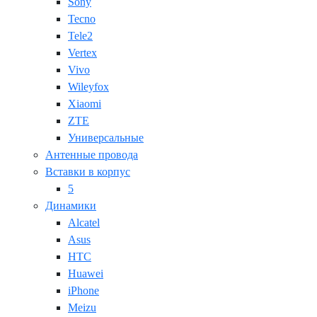
Sony
Tecno
Tele2
Vertex
Vivo
Wileyfox
Xiaomi
ZTE
Универсальные
Антенные провода
Вставки в корпус
5
Динамики
Alcatel
Asus
HTC
Huawei
iPhone
Meizu