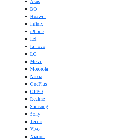
Asus
BQ
Huawei
Infinix
iPhone
Itel
Lenovo
LG
Meizu
Motorola
Nokia
OnePlus
OPPO
Realme
Samsung
Sony
Tecno
Vivo
Xiaomi