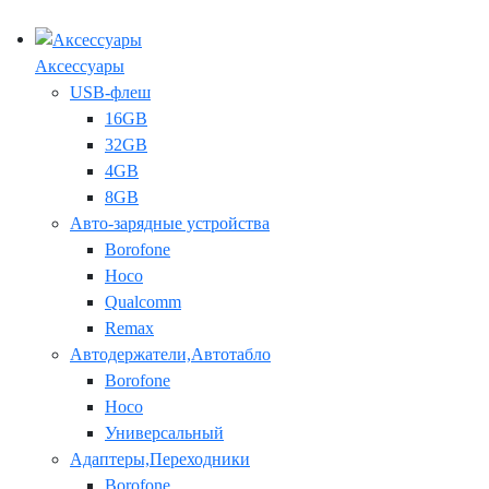
Аксессуары
USB-флеш
16GB
32GB
4GB
8GB
Авто-зарядные устройства
Borofone
Hoco
Qualcomm
Remax
Автодержатели,Автотабло
Borofone
Hoco
Универсальный
Адаптеры,Переходники
Borofone