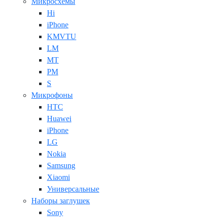
Микросхемы
Hi
iPhone
KMVTU
LM
MT
PM
S
Микрофоны
HTC
Huawei
iPhone
LG
Nokia
Samsung
Xiaomi
Универсальные
Наборы заглушек
Sony