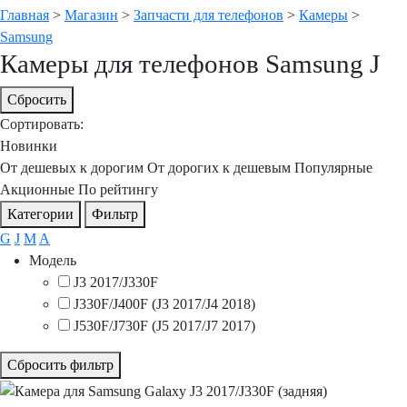
Главная
>
Магазин
>
Запчасти для телефонов
>
Камеры
>
Samsung
Камеры для телефонов Samsung J
Сбросить
Сортировать:
Новинки
От дешевых к дорогим
От дорогих к дешевым
Популярные
Акционные
По рейтингу
Категории
Фильтр
G
J
M
A
Модель
J3 2017/J330F
J330F/J400F (J3 2017/J4 2018)
J530F/J730F (J5 2017/J7 2017)
Сбросить фильтр