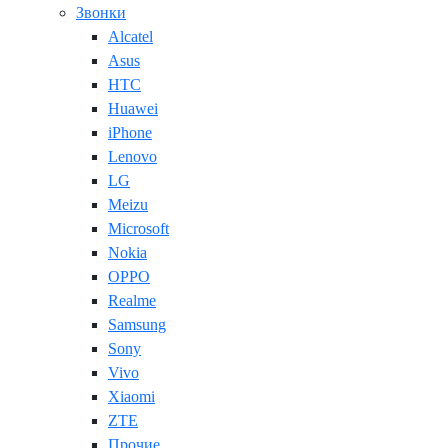
Звонки
Alcatel
Asus
HTC
Huawei
iPhone
Lenovo
LG
Meizu
Microsoft
Nokia
OPPO
Realme
Samsung
Sony
Vivo
Xiaomi
ZTE
Прочие