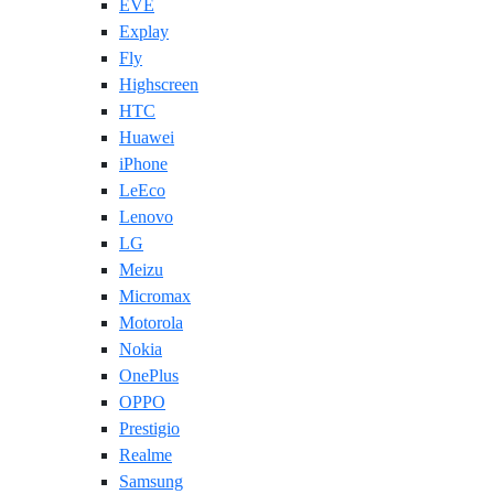
EVE
Explay
Fly
Highscreen
HTC
Huawei
iPhone
LeEco
Lenovo
LG
Meizu
Micromax
Motorola
Nokia
OnePlus
OPPO
Prestigio
Realme
Samsung