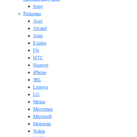
Sony
Разъемы
Acer
Alcatel
Asus
Explay
Fly
HTC
Huawei
iPhone
JBL
Lenovo
LG
Meizu
Micromax
Microsoft
Motorola
Nokia