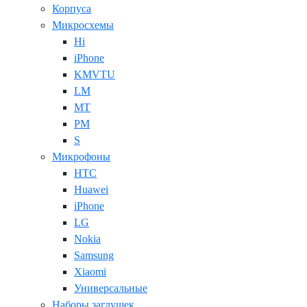
Корпуса
Микросхемы
Hi
iPhone
KMVTU
LM
MT
PM
S
Микрофоны
HTC
Huawei
iPhone
LG
Nokia
Samsung
Xiaomi
Универсальные
Наборы заглушек