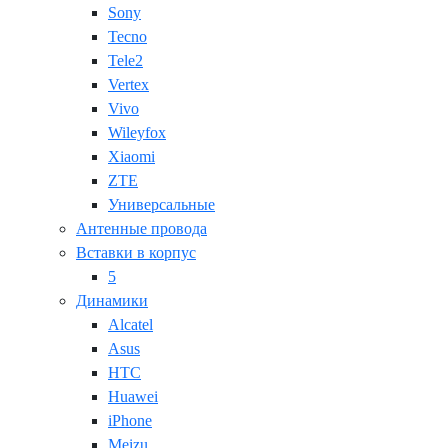
Sony
Tecno
Tele2
Vertex
Vivo
Wileyfox
Xiaomi
ZTE
Универсальные
Антенные провода
Вставки в корпус
5
Динамики
Alcatel
Asus
HTC
Huawei
iPhone
Meizu