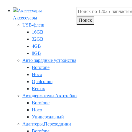
Аксессуары
Поиск
USB-флеш
16GB
32GB
4GB
8GB
Авто-зарядные устройства
Borofone
Hoco
Qualcomm
Remax
Автодержатели,Автотабло
Borofone
Hoco
Универсальный
Адаптеры,Переходники
Borofone