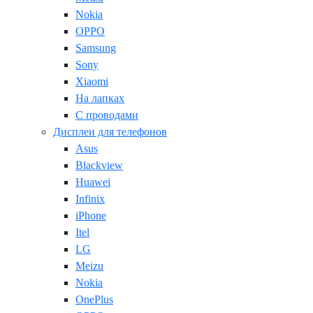
Nokia
OPPO
Samsung
Sony
Xiaomi
На лапках
С проводами
Дисплеи для телефонов
Asus
Blackview
Huawei
Infinix
iPhone
Itel
LG
Meizu
Nokia
OnePlus