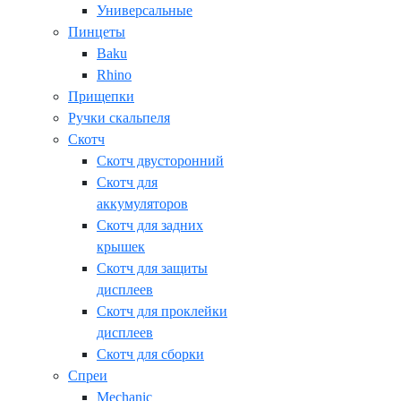
Универсальные
Пинцеты
Baku
Rhino
Прищепки
Ручки скальпеля
Скотч
Скотч двусторонний
Скотч для
аккумуляторов
Скотч для задних
крышек
Скотч для защиты
дисплеев
Скотч для проклейки
дисплеев
Скотч для сборки
Спреи
Mechanic