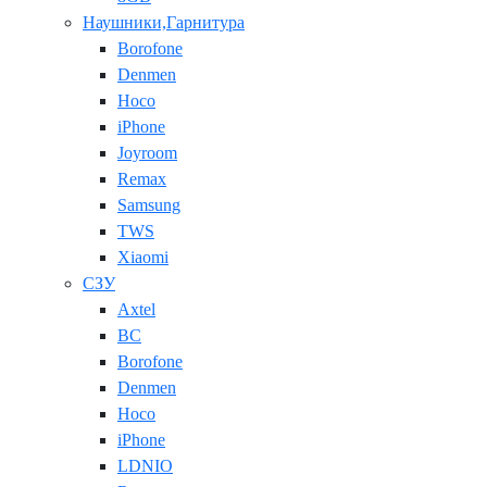
Наушники,Гарнитура
Borofone
Denmen
Hoco
iPhone
Joyroom
Remax
Samsung
TWS
Xiaomi
СЗУ
Axtel
BC
Borofone
Denmen
Hoco
iPhone
LDNIO