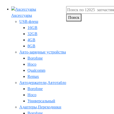
Аксессуары
Поиск
USB-флеш
16GB
32GB
4GB
8GB
Авто-зарядные устройства
Borofone
Hoco
Qualcomm
Remax
Автодержатели,Автотабло
Borofone
Hoco
Универсальный
Адаптеры,Переходники
Borofone