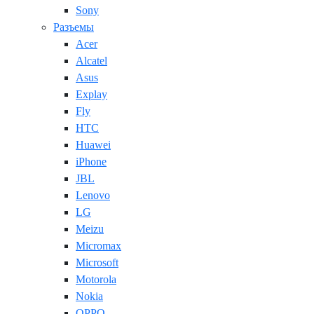
Sony
Разъемы
Acer
Alcatel
Asus
Explay
Fly
HTC
Huawei
iPhone
JBL
Lenovo
LG
Meizu
Micromax
Microsoft
Motorola
Nokia
OPPO