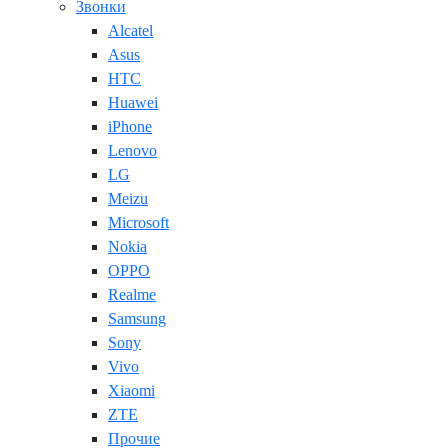
Звонки
Alcatel
Asus
HTC
Huawei
iPhone
Lenovo
LG
Meizu
Microsoft
Nokia
OPPO
Realme
Samsung
Sony
Vivo
Xiaomi
ZTE
Прочие