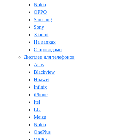
Nokia
OPPO
Samsung
Sony
Xiaomi
На лапках
С проводами
Дисплеи для телефонов
Asus
Blackview
Huawei
Infinix
iPhone
Itel
LG
Meizu
Nokia
OnePlus
OPPO