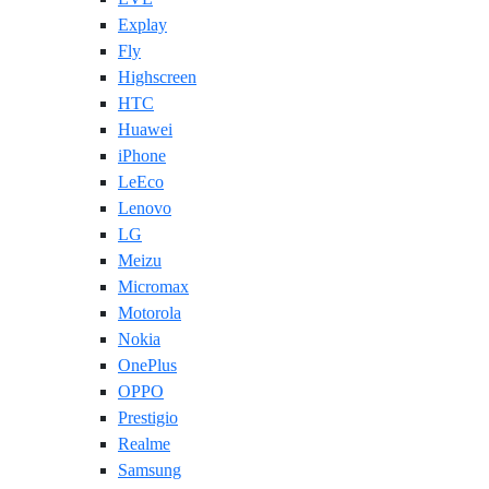
Explay
Fly
Highscreen
HTC
Huawei
iPhone
LeEco
Lenovo
LG
Meizu
Micromax
Motorola
Nokia
OnePlus
OPPO
Prestigio
Realme
Samsung