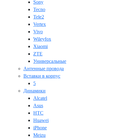
Sony
Tecno
Tele2
Vertex
Vivo
Wileyfox
Xiaomi
ZTE
Универсальные
Антенные провода
Вставки в корпус
5
Динамики
Alcatel
Asus
HTC
Huawei
iPhone
Meizu