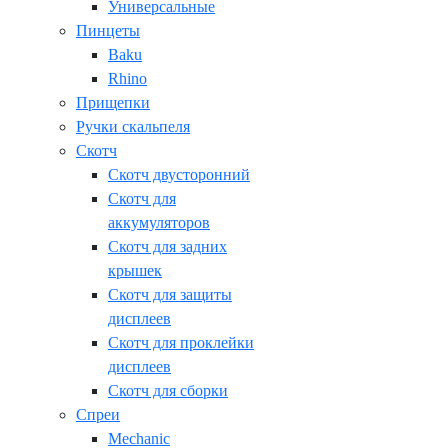
Универсальные
Пинцеты
Baku
Rhino
Прищепки
Ручки скальпеля
Скотч
Скотч двусторонний
Скотч для
аккумуляторов
Скотч для задних
крышек
Скотч для защиты
дисплеев
Скотч для проклейки
дисплеев
Скотч для сборки
Спреи
Mechanic