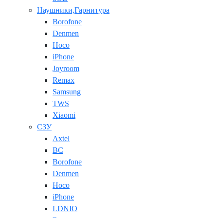
Наушники,Гарнитура
Borofone
Denmen
Hoco
iPhone
Joyroom
Remax
Samsung
TWS
Xiaomi
СЗУ
Axtel
BC
Borofone
Denmen
Hoco
iPhone
LDNIO