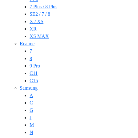
7 Plus / 8 Plus
SE2 / 7 / 8
X / XS
XR
XS MAX
Realme
7
8
9 Pro
C11
C15
Samsung
A
C
G
J
M
N