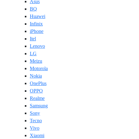
Asus
BQ
Huawei
Infinix
iPhone
Itel
Lenovo
LG
Meizu
Motorola
Nokia
OnePlus
OPPO
Realme
Samsung
Sony
Tecno
Vivo
Xiaomi