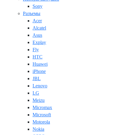
Sony
Разъемы
Acer
Alcatel
Asus
Explay
Fly
HTC
Huawei
iPhone
JBL
Lenovo
LG
Meizu
Micromax
Microsoft
Motorola
Nokia