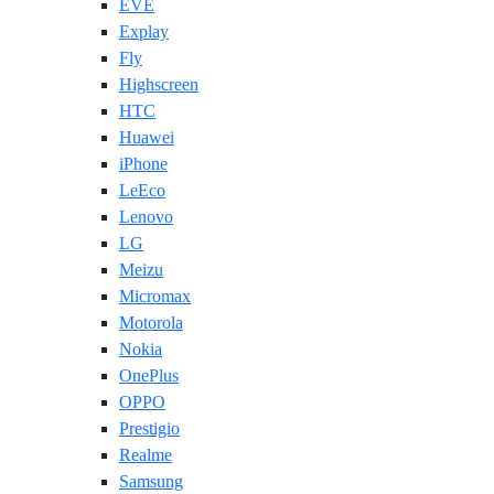
EVE
Explay
Fly
Highscreen
HTC
Huawei
iPhone
LeEco
Lenovo
LG
Meizu
Micromax
Motorola
Nokia
OnePlus
OPPO
Prestigio
Realme
Samsung