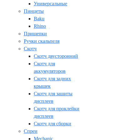
Универсальные
Пинцеты
Baku
Rhino
Прищепки
Ручки скальпеля
Скотч
Скотч двусторонний
Скотч для
аккумуляторов
Скотч для задних
крышек
Скотч для защиты
дисплеев
Скотч для проклейки
дисплеев
Скотч для сборки
Спреи
Mechanic