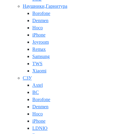
Наушники,Гарнитура
Borofone
Denmen
Hoco
iPhone
Joyroom
Remax
Samsung
TWS
Xiaomi
СЗУ
Axtel
BC
Borofone
Denmen
Hoco
iPhone
LDNIO