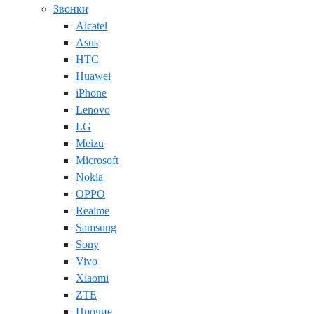
Звонки
Alcatel
Asus
HTC
Huawei
iPhone
Lenovo
LG
Meizu
Microsoft
Nokia
OPPO
Realme
Samsung
Sony
Vivo
Xiaomi
ZTE
Прочие