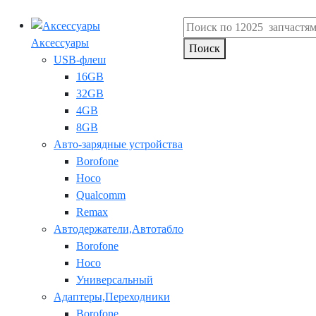
Аксессуары
Поиск
USB-флеш
16GB
32GB
4GB
8GB
Авто-зарядные устройства
Borofone
Hoco
Qualcomm
Remax
Автодержатели,Автотабло
Borofone
Hoco
Универсальный
Адаптеры,Переходники
Borofone