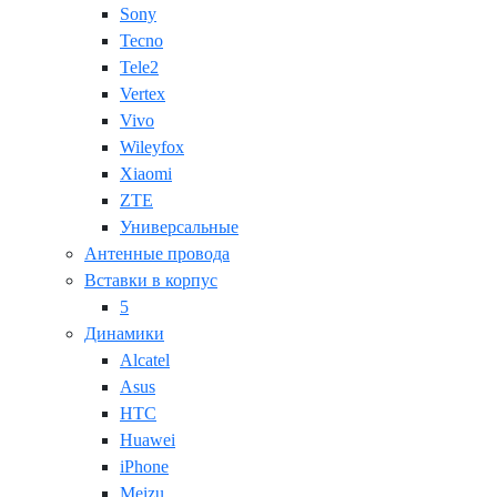
Sony
Tecno
Tele2
Vertex
Vivo
Wileyfox
Xiaomi
ZTE
Универсальные
Антенные провода
Вставки в корпус
5
Динамики
Alcatel
Asus
HTC
Huawei
iPhone
Meizu