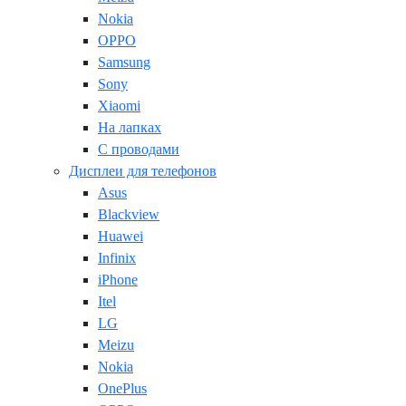
Nokia
OPPO
Samsung
Sony
Xiaomi
На лапках
С проводами
Дисплеи для телефонов
Asus
Blackview
Huawei
Infinix
iPhone
Itel
LG
Meizu
Nokia
OnePlus