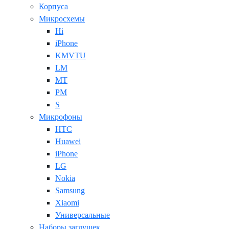
Корпуса
Микросхемы
Hi
iPhone
KMVTU
LM
MT
PM
S
Микрофоны
HTC
Huawei
iPhone
LG
Nokia
Samsung
Xiaomi
Универсальные
Наборы заглушек