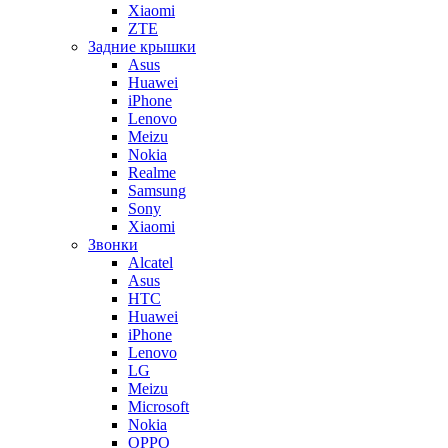
Xiaomi
ZTE
Задние крышки
Asus
Huawei
iPhone
Lenovo
Meizu
Nokia
Realme
Samsung
Sony
Xiaomi
Звонки
Alcatel
Asus
HTC
Huawei
iPhone
Lenovo
LG
Meizu
Microsoft
Nokia
OPPO