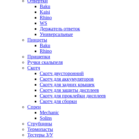
Отвертки
Baku
Kaisi
Rhino
WS
Держатель ответок
Универсальные
Пинцеты
Baku
Rhino
Прищепки
Ручки скальпеля
Скотч
Скотч двусторонний
Скотч для аккумуляторов
Скотч для задних крышек
Скотч для защиты дисплеев
Скотч для проклейки дисплеев
Скотч для сборки
Спреи
Mechanic
Solins
Струбцины
Термопасты
Тестеры З/У