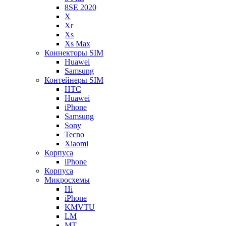
8SE 2020
X
Xr
Xs
Xs Max
Коннекторы SIM
Huawei
Samsung
Контейнеры SIM
HTC
Huawei
iPhone
Samsung
Sony
Tecno
Xiaomi
Корпуса
iPhone
Корпуса
Микросхемы
Hi
iPhone
KMVTU
LM
MT