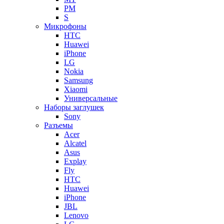
PM
S
Микрофоны
HTC
Huawei
iPhone
LG
Nokia
Samsung
Xiaomi
Универсальные
Наборы заглушек
Sony
Разъемы
Acer
Alcatel
Asus
Explay
Fly
HTC
Huawei
iPhone
JBL
Lenovo