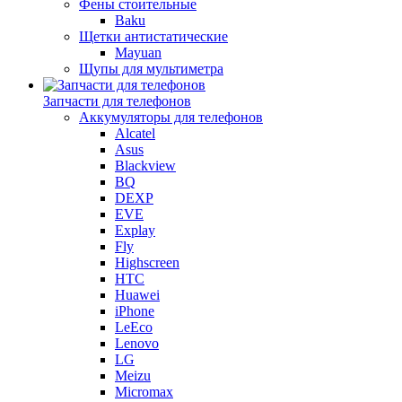
Фены стоительные
Baku
Щетки антистатические
Mayuan
Щупы для мультиметра
Запчасти для телефонов
Аккумуляторы для телефонов
Alcatel
Asus
Blackview
BQ
DEXP
EVE
Explay
Fly
Highscreen
HTC
Huawei
iPhone
LeEco
Lenovo
LG
Meizu
Micromax