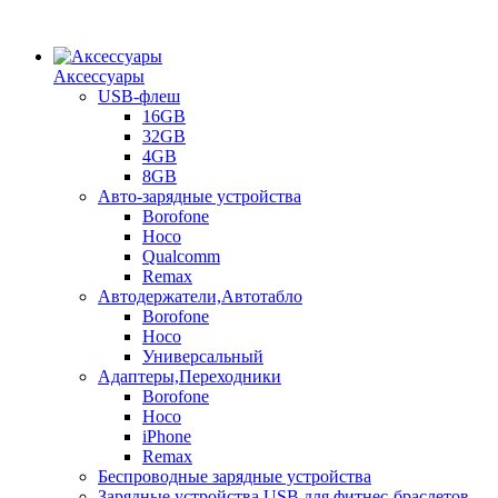
Аксессуары
USB-флеш
16GB
32GB
4GB
8GB
Авто-зарядные устройства
Borofone
Hoco
Qualcomm
Remax
Автодержатели,Автотабло
Borofone
Hoco
Универсальный
Адаптеры,Переходники
Borofone
Hoco
iPhone
Remax
Беспроводные зарядные устройства
Зарядные устройства USB для фитнес-браслетов