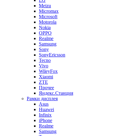
LG
Meizu
Micromax
Microsoft
Motorola
Nokia
OPPO
Realme
Samsung
Sony
SonyEricsson
Tecno
Vivo
WileyFox
Xiaomi
ZTE
Прочее
Яндекс.Станция
Рамки дисплея
Asus
Huawei
Infinix
iPhone
Realme
Samsung