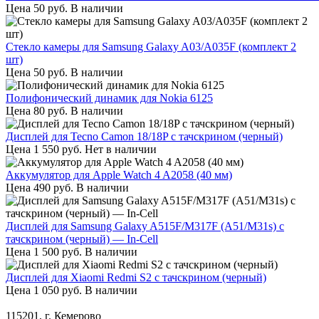
Цена
50
руб.
В наличии
Стекло камеры для Samsung Galaxy A03/A035F (комплект 2
шт)
Цена
50
руб.
В наличии
Полифонический динамик для Nokia 6125
Цена
80
руб.
В наличии
Дисплей для Tecno Camon 18/18P с тачскрином (черный)
Цена
1 550
руб.
Нет в наличии
Аккумулятор для Apple Watch 4 A2058 (40 мм)
Цена
490
руб.
В наличии
Дисплей для Samsung Galaxy A515F/M317F (A51/M31s) с
тачскрином (черный) — In-Cell
Цена
1 500
руб.
В наличии
Дисплей для Xiaomi Redmi S2 с тачскрином (черный)
Цена
1 050
руб.
В наличии
115201, г. Кемерово