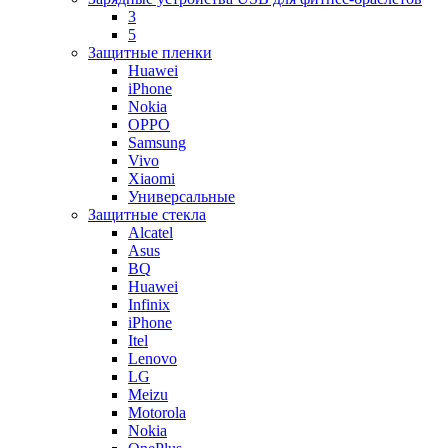
3
5
Защитные пленки
Huawei
iPhone
Nokia
OPPO
Samsung
Vivo
Xiaomi
Универсальные
Защитные стекла
Alcatel
Asus
BQ
Huawei
Infinix
iPhone
Itel
Lenovo
LG
Meizu
Motorola
Nokia