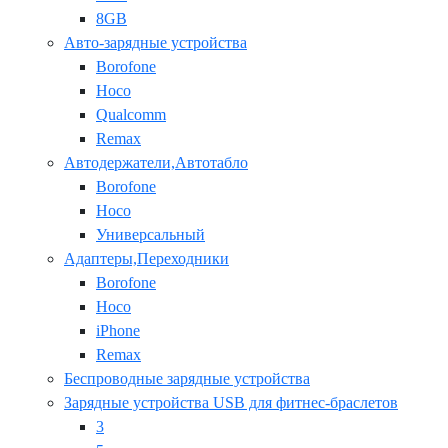
8GB
Авто-зарядные устройства
Borofone
Hoco
Qualcomm
Remax
Автодержатели,Автотабло
Borofone
Hoco
Универсальный
Адаптеры,Переходники
Borofone
Hoco
iPhone
Remax
Беспроводные зарядные устройства
Зарядные устройства USB для фитнес-браслетов
3