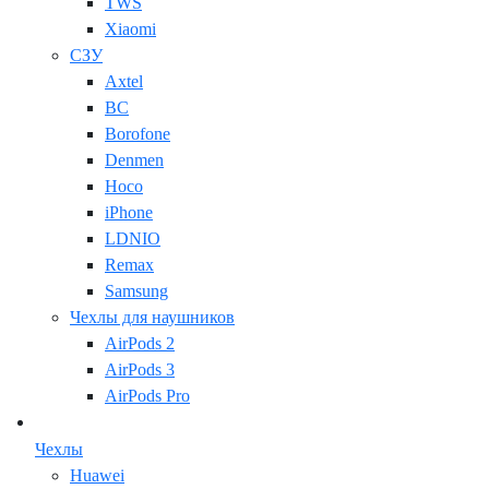
TWS
Xiaomi
СЗУ
Axtel
BC
Borofone
Denmen
Hoco
iPhone
LDNIO
Remax
Samsung
Чехлы для наушников
AirPods 2
AirPods 3
AirPods Pro
Чехлы
Huawei