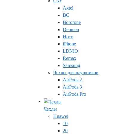
СЗУ
Axtel
BC
Borofone
Denmen
Hoco
iPhone
LDNIO
Remax
Samsung
Чехлы для наушников
AirPods 2
AirPods 3
AirPods Pro
Чехлы
Huawei
10
20