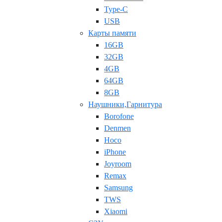
Type-C
USB
Карты памяти
16GB
32GB
4GB
64GB
8GB
Наушники,Гарнитура
Borofone
Denmen
Hoco
iPhone
Joyroom
Remax
Samsung
TWS
Xiaomi