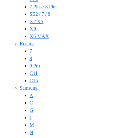
7 Plus / 8 Plus
SE2 / 7 / 8
X / XS
XR
XS MAX
Realme
7
8
9 Pro
C11
C15
Samsung
A
C
G
J
M
N