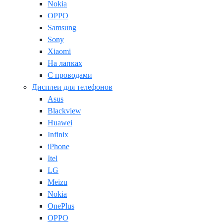
Nokia
OPPO
Samsung
Sony
Xiaomi
На лапках
С проводами
Дисплеи для телефонов
Asus
Blackview
Huawei
Infinix
iPhone
Itel
LG
Meizu
Nokia
OnePlus
OPPO