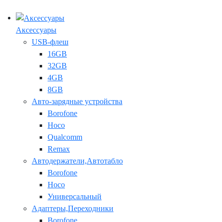
Аксессуары
USB-флеш
16GB
32GB
4GB
8GB
Авто-зарядные устройства
Borofone
Hoco
Qualcomm
Remax
Автодержатели,Автотабло
Borofone
Hoco
Универсальный
Адаптеры,Переходники
Borofone