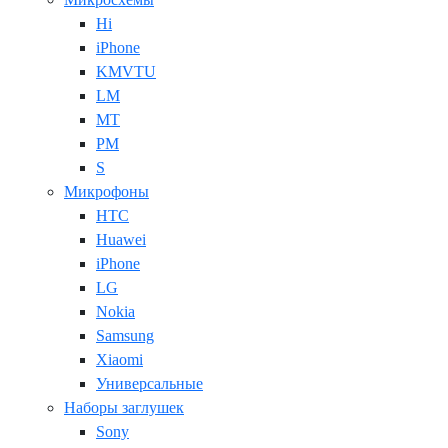
Hi
iPhone
KMVTU
LM
MT
PM
S
Микрофоны
HTC
Huawei
iPhone
LG
Nokia
Samsung
Xiaomi
Универсальные
Наборы заглушек
Sony