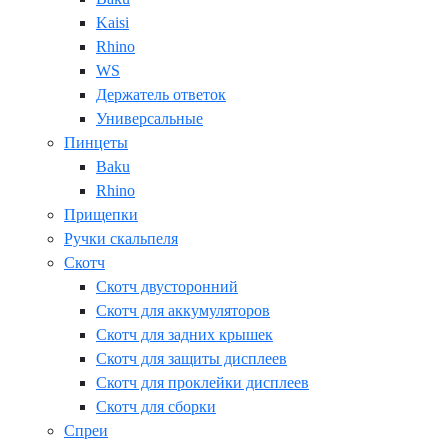
Kaisi
Rhino
WS
Держатель ответок
Универсальные
Пинцеты
Baku
Rhino
Прищепки
Ручки скальпеля
Скотч
Скотч двусторонний
Скотч для аккумуляторов
Скотч для задних крышек
Скотч для защиты дисплеев
Скотч для проклейки дисплеев
Скотч для сборки
Спреи