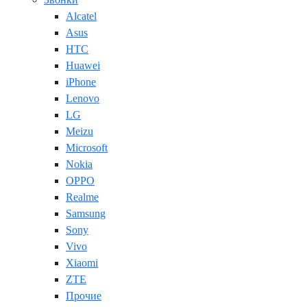
Alcatel
Asus
HTC
Huawei
iPhone
Lenovo
LG
Meizu
Microsoft
Nokia
OPPO
Realme
Samsung
Sony
Vivo
Xiaomi
ZTE
Прочие