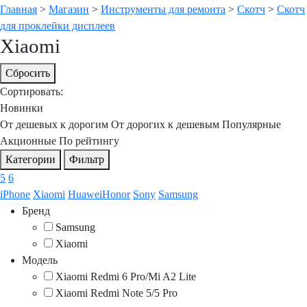
Главная
>
Магазин
>
Инструменты для ремонта
>
Скотч
>
Скотч
для проклейки дисплеев
Xiaomi
Сбросить
Сортировать:
Новинки
От дешевых к дорогим
От дорогих к дешевым
Популярные
Акционные
По рейтингу
Категории
Фильтр
5
6
iPhone
Xiaomi
HuaweiHonor
Sony
Samsung
Бренд
Samsung
Xiaomi
Модель
Xiaomi Redmi 6 Pro/Mi A2 Lite
Xiaomi Redmi Note 5/5 Pro