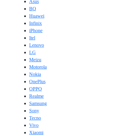
Asus
BQ
Huawei
Infinix
iPhone
Itel
Lenovo
LG
Meizu
Motorola
Nokia
OnePlus
OPPO
Realme
Samsung
Sony
Tecno
Vivo
Xiaomi