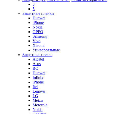
3
5
Защитные пленки
Huawei
iPhone
Nokia
OPPO
Samsung
Vivo
Xiaomi
Универсальные
Защитные стекла
Alcatel
Asus
BQ
Huawei
Infinix
iPhone
Itel
Lenovo
LG
Meizu
Motorola
Nokia