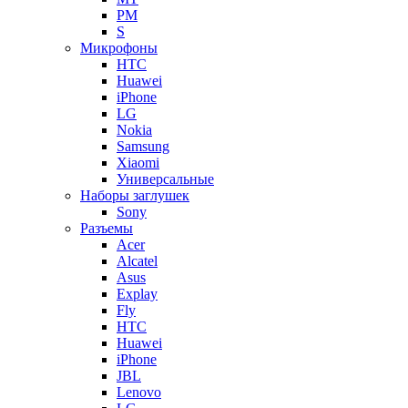
PM
S
Микрофоны
HTC
Huawei
iPhone
LG
Nokia
Samsung
Xiaomi
Универсальные
Наборы заглушек
Sony
Разъемы
Acer
Alcatel
Asus
Explay
Fly
HTC
Huawei
iPhone
JBL
Lenovo