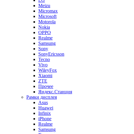
LG
Meizu
Micromax
Microsoft
Motorola
Nokia
OPPO
Realme
Samsung
Sony
SonyEricsson
Tecno
Vivo
WileyFox
Xiaomi
ZTE
Прочее
Яндекс.Станция
Рамки дисплея
Asus
Huawei
Infinix
iPhone
Realme
Samsung