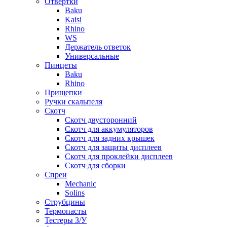
Отвертки
Baku
Kaisi
Rhino
WS
Держатель ответок
Универсальные
Пинцеты
Baku
Rhino
Прищепки
Ручки скальпеля
Скотч
Скотч двусторонний
Скотч для аккумуляторов
Скотч для задних крышек
Скотч для защиты дисплеев
Скотч для проклейки дисплеев
Скотч для сборки
Спреи
Mechanic
Solins
Струбцины
Термопасты
Тестеры З/У