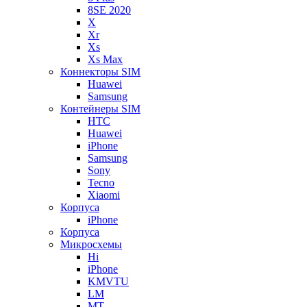
8SE 2020
X
Xr
Xs
Xs Max
Коннекторы SIM
Huawei
Samsung
Контейнеры SIM
HTC
Huawei
iPhone
Samsung
Sony
Tecno
Xiaomi
Корпуса
iPhone
Корпуса
Микросхемы
Hi
iPhone
KMVTU
LM
MT