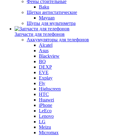
Фены стоительные
Baku
Щетки антистатические
Mayuan
Щупы для мультиметра
Запчасти для телефонов
Аккумуляторы для телефонов
Alcatel
Asus
Blackview
BQ
DEXP
EVE
Explay
Fly
Highscreen
HTC
Huawei
iPhone
LeEco
Lenovo
LG
Meizu
Micromax