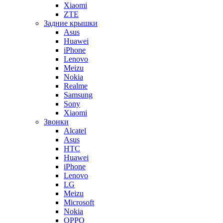
Xiaomi
ZTE
Задние крышки
Asus
Huawei
iPhone
Lenovo
Meizu
Nokia
Realme
Samsung
Sony
Xiaomi
Звонки
Alcatel
Asus
HTC
Huawei
iPhone
Lenovo
LG
Meizu
Microsoft
Nokia
OPPO