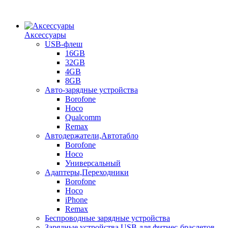
Аксессуары
USB-флеш
16GB
32GB
4GB
8GB
Авто-зарядные устройства
Borofone
Hoco
Qualcomm
Remax
Автодержатели,Автотабло
Borofone
Hoco
Универсальный
Адаптеры,Переходники
Borofone
Hoco
iPhone
Remax
Беспроводные зарядные устройства
Зарядные устройства USB для фитнес-браслетов