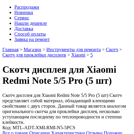
Распродажи
Новинки
Сервис
Нашли дешевле
Доставка
Способ оплаты
Заявка на ремонт
Главная
>
Магазин
>
Инструменты для ремонта
>
Скотч
>
Скотч для проклейки дисплеев
>
Xiaomi
>
5
Скотч дисплея для Xiaomi
Redmi Note 5/5 Pro (5 шт)
Скотч дисплея для Xiaomi Redmi Note 5/5 Pro (5 шт) Скотч
представляет собой материал, обладающий клеющими
свойствами с двух сторон. Данный товар является аналогом
оригинального скотча для проклейки дисплея, несколько
уступающим последнему по теплопроводности и степени
клейкости.
Код:
MTL-ADT-XMI-RMI-N5-5PCS
Все о товаре
Описание
Характеристики
Отзывы
Похожие