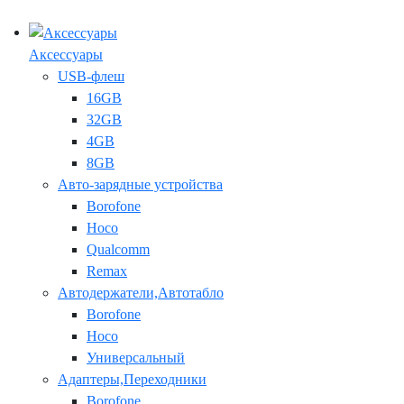
Аксессуары
USB-флеш
16GB
32GB
4GB
8GB
Авто-зарядные устройства
Borofone
Hoco
Qualcomm
Remax
Автодержатели,Автотабло
Borofone
Hoco
Универсальный
Адаптеры,Переходники
Borofone