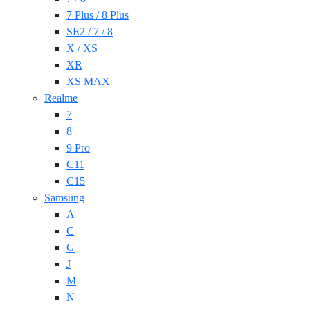
7 Plus / 8 Plus
SE2 / 7 / 8
X / XS
XR
XS MAX
Realme
7
8
9 Pro
C11
C15
Samsung
A
C
G
J
M
N