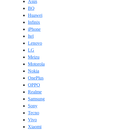
Asus
BQ
Huawei
Infinix
iPhone
Itel
Lenovo
LG
Meizu
Motorola
Nokia
OnePlus
OPPO
Realme
Samsung
Sony
Tecno
Vivo
Xiaomi