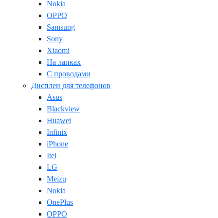
Nokia
OPPO
Samsung
Sony
Xiaomi
На лапках
С проводами
Дисплеи для телефонов
Asus
Blackview
Huawei
Infinix
iPhone
Itel
LG
Meizu
Nokia
OnePlus
OPPO