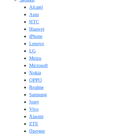
Alcatel
Asus
HTC
Huawei
iPhone
Lenovo
LG
Meizu
Microsoft
Nokia
OPPO
Realme
Samsung
Sony
Vivo
Xiaomi
ZTE
Прочие