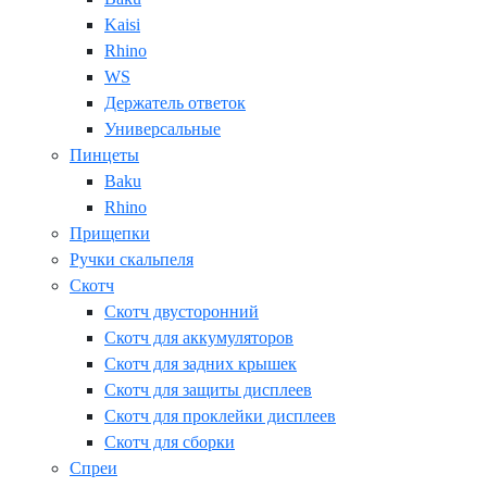
Kaisi
Rhino
WS
Держатель ответок
Универсальные
Пинцеты
Baku
Rhino
Прищепки
Ручки скальпеля
Скотч
Скотч двусторонний
Скотч для аккумуляторов
Скотч для задних крышек
Скотч для защиты дисплеев
Скотч для проклейки дисплеев
Скотч для сборки
Спреи