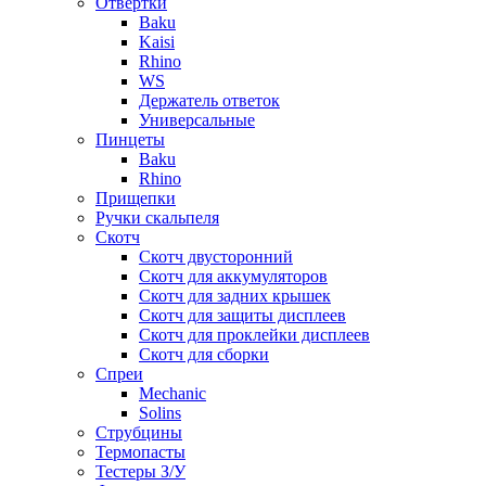
Отвертки
Baku
Kaisi
Rhino
WS
Держатель ответок
Универсальные
Пинцеты
Baku
Rhino
Прищепки
Ручки скальпеля
Скотч
Скотч двусторонний
Скотч для аккумуляторов
Скотч для задних крышек
Скотч для защиты дисплеев
Скотч для проклейки дисплеев
Скотч для сборки
Спреи
Mechanic
Solins
Струбцины
Термопасты
Тестеры З/У