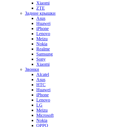
Xiaomi
ZTE
Задние крышки
Asus
Huawei
iPhone
Lenovo
Meizu
Nokia
Realme
Samsung
Sony
Xiaomi
Звонки
Alcatel
Asus
HTC
Huawei
iPhone
Lenovo
LG
Meizu
Microsoft
Nokia
OPPO