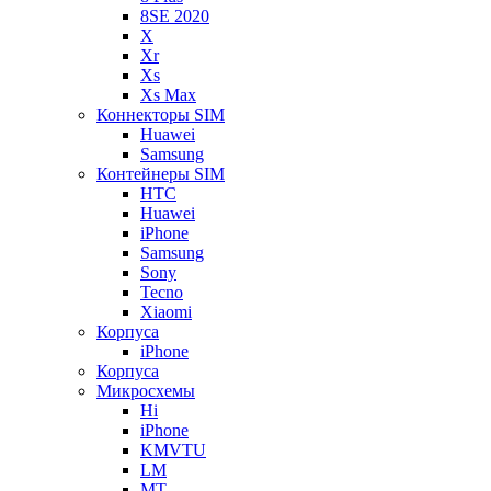
8SE 2020
X
Xr
Xs
Xs Max
Коннекторы SIM
Huawei
Samsung
Контейнеры SIM
HTC
Huawei
iPhone
Samsung
Sony
Tecno
Xiaomi
Корпуса
iPhone
Корпуса
Микросхемы
Hi
iPhone
KMVTU
LM
MT