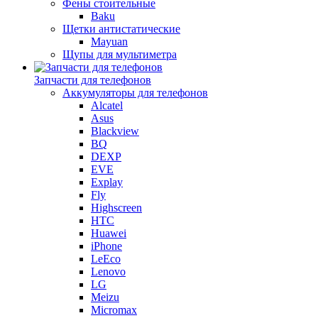
Фены стоительные
Baku
Щетки антистатические
Mayuan
Щупы для мультиметра
Запчасти для телефонов
Аккумуляторы для телефонов
Alcatel
Asus
Blackview
BQ
DEXP
EVE
Explay
Fly
Highscreen
HTC
Huawei
iPhone
LeEco
Lenovo
LG
Meizu
Micromax