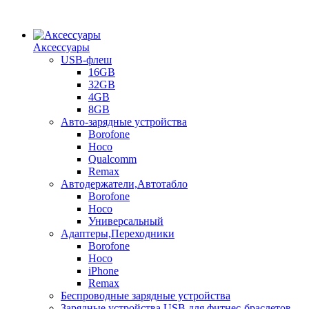
Аксессуары
USB-флеш
16GB
32GB
4GB
8GB
Авто-зарядные устройства
Borofone
Hoco
Qualcomm
Remax
Автодержатели,Автотабло
Borofone
Hoco
Универсальный
Адаптеры,Переходники
Borofone
Hoco
iPhone
Remax
Беспроводные зарядные устройства
Зарядные устройства USB для фитнес-браслетов