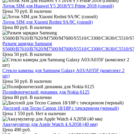
Лоток SIM для Huawei Y5 2018/Y5 Prime 2018 (синий)
Цена
70
руб.
В наличии
Лоток SIM для Xiaomi Redmi 9A/9C (синий)
Цена
80
руб.
В наличии
Разъем зарядки Samsung
S5600/B7610/B7620/M7500/M7600/S5510/C3300/C3630/C5510/S
Цена
50
руб.
В наличии
Стекло камеры для Samsung Galaxy A03/A035F (комплект 2
шт)
Цена
50
руб.
В наличии
Полифонический динамик для Nokia 6125
Цена
80
руб.
В наличии
Дисплей для Tecno Camon 18/18P с тачскрином (черный)
Цена
1 550
руб.
Нет в наличии
Аккумулятор для Apple Watch 4 A2058 (40 мм)
Цена
490
руб.