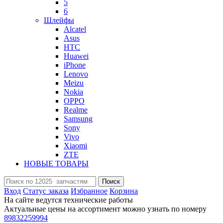
5
6
Шлейфы
Alcatel
Asus
HTC
Huawei
iPhone
Lenovo
Meizu
Nokia
OPPO
Realme
Samsung
Sony
Vivo
Xiaomi
ZTE
НОВЫЕ ТОВАРЫ
Поиск
Вход
Статус заказа
Избранное
Корзина
На сайте ведутся технические работы
Актуальные цены на ассортимент можно узнать по номеру
89832259994