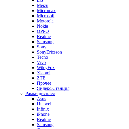
LG
Meizu
Micromax
Microsoft
Motorola
Nokia
OPPO
Realme
Samsung
Sony
SonyEricsson
Tecno
Vivo
WileyFox
Xiaomi
ZTE
Прочее
Яндекс.Станция
Рамки дисплея
Asus
Huawei
Infinix
iPhone
Realme
Samsung