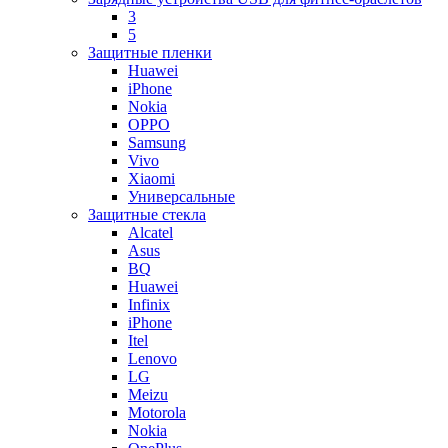
3
5
Защитные пленки
Huawei
iPhone
Nokia
OPPO
Samsung
Vivo
Xiaomi
Универсальные
Защитные стекла
Alcatel
Asus
BQ
Huawei
Infinix
iPhone
Itel
Lenovo
LG
Meizu
Motorola
Nokia