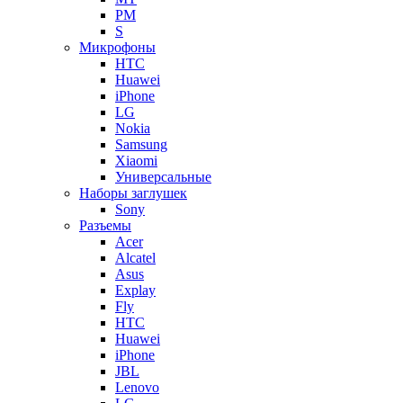
PM
S
Микрофоны
HTC
Huawei
iPhone
LG
Nokia
Samsung
Xiaomi
Универсальные
Наборы заглушек
Sony
Разъемы
Acer
Alcatel
Asus
Explay
Fly
HTC
Huawei
iPhone
JBL
Lenovo