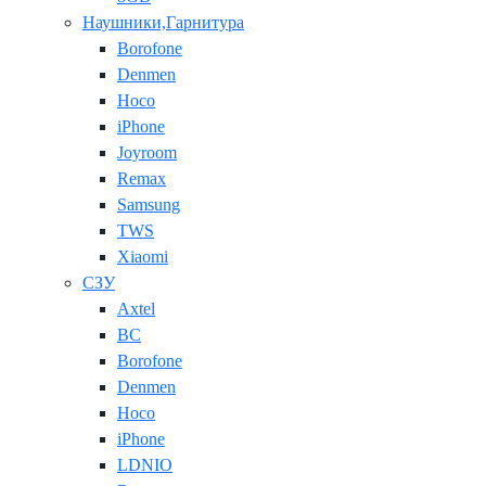
Наушники,Гарнитура
Borofone
Denmen
Hoco
iPhone
Joyroom
Remax
Samsung
TWS
Xiaomi
СЗУ
Axtel
BC
Borofone
Denmen
Hoco
iPhone
LDNIO