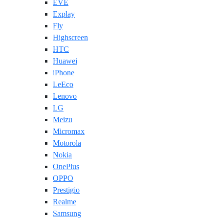
EVE
Explay
Fly
Highscreen
HTC
Huawei
iPhone
LeEco
Lenovo
LG
Meizu
Micromax
Motorola
Nokia
OnePlus
OPPO
Prestigio
Realme
Samsung