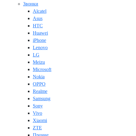
Звонки
Alcatel
Asus
HTC
Huawei
iPhone
Lenovo
LG
Meizu
Microsoft
Nokia
OPPO
Realme
Samsung
Sony
Vivo
Xiaomi
ZTE
Прочие