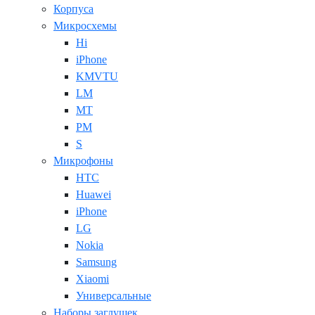
Корпуса
Микросхемы
Hi
iPhone
KMVTU
LM
MT
PM
S
Микрофоны
HTC
Huawei
iPhone
LG
Nokia
Samsung
Xiaomi
Универсальные
Наборы заглушек