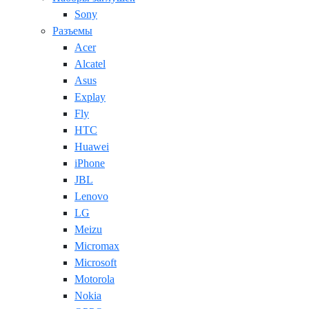
Sony
Разъемы
Acer
Alcatel
Asus
Explay
Fly
HTC
Huawei
iPhone
JBL
Lenovo
LG
Meizu
Micromax
Microsoft
Motorola
Nokia