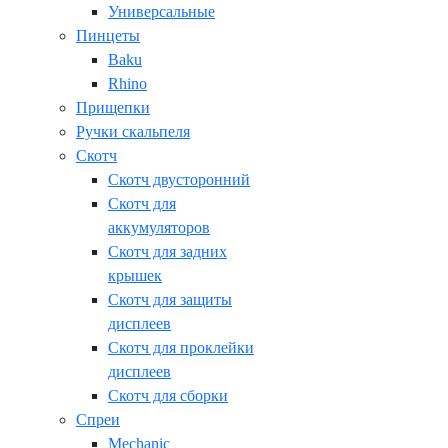
Универсальные
Пинцеты
Baku
Rhino
Прищепки
Ручки скальпеля
Скотч
Скотч двусторонний
Скотч для
аккумуляторов
Скотч для задних
крышек
Скотч для защиты
дисплеев
Скотч для проклейки
дисплеев
Скотч для сборки
Спреи
Mechanic