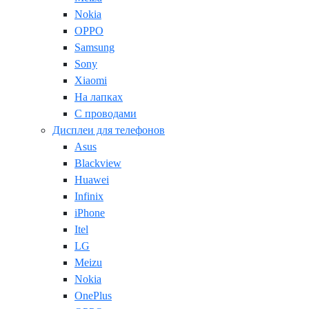
Nokia
OPPO
Samsung
Sony
Xiaomi
На лапках
С проводами
Дисплеи для телефонов
Asus
Blackview
Huawei
Infinix
iPhone
Itel
LG
Meizu
Nokia
OnePlus