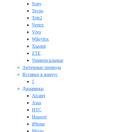
Sony
Tecno
Tele2
Vertex
Vivo
Wileyfox
Xiaomi
ZTE
Универсальные
Антенные провода
Вставки в корпус
5
Динамики
Alcatel
Asus
HTC
Huawei
iPhone
Meizu