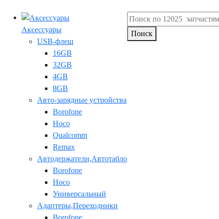
Аксессуары
Поиск
USB-флеш
16GB
32GB
4GB
8GB
Авто-зарядные устройства
Borofone
Hoco
Qualcomm
Remax
Автодержатели,Автотабло
Borofone
Hoco
Универсальный
Адаптеры,Переходники
Borofone