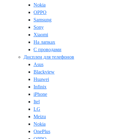
Nokia
OPPO
Samsung
Sony
Xiaomi
На лапках
С проводами
Дисплеи для телефонов
Asus
Blackview
Huawei
Infinix
iPhone
Itel
LG
Meizu
Nokia
OnePlus
OPPO