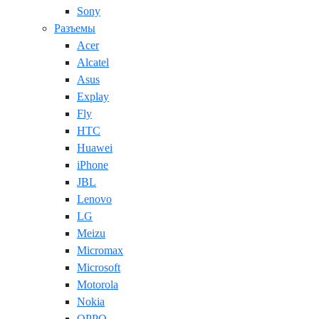
Sony
Разъемы
Acer
Alcatel
Asus
Explay
Fly
HTC
Huawei
iPhone
JBL
Lenovo
LG
Meizu
Micromax
Microsoft
Motorola
Nokia
OPPO