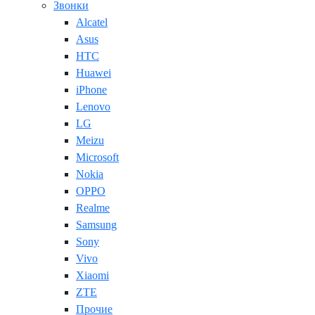
Звонки
Alcatel
Asus
HTC
Huawei
iPhone
Lenovo
LG
Meizu
Microsoft
Nokia
OPPO
Realme
Samsung
Sony
Vivo
Xiaomi
ZTE
Прочие