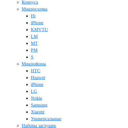
Корпуса
Микросхемы
Hi
iPhone
KMVTU
LM
MT
PM
S
Микрофоны
HTC
Huawei
iPhone
LG
Nokia
Samsung
Xiaomi
Универсальные
Наборы заглушек