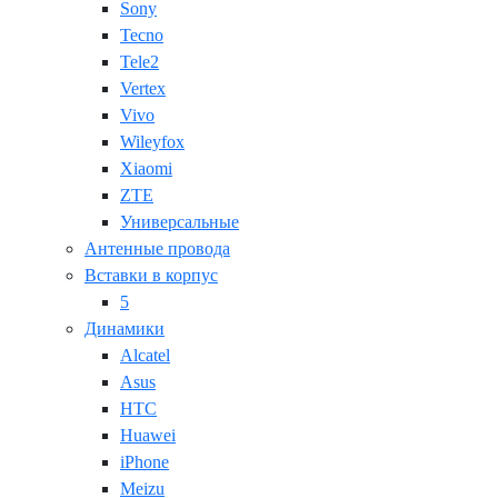
Sony
Tecno
Tele2
Vertex
Vivo
Wileyfox
Xiaomi
ZTE
Универсальные
Антенные провода
Вставки в корпус
5
Динамики
Alcatel
Asus
HTC
Huawei
iPhone
Meizu