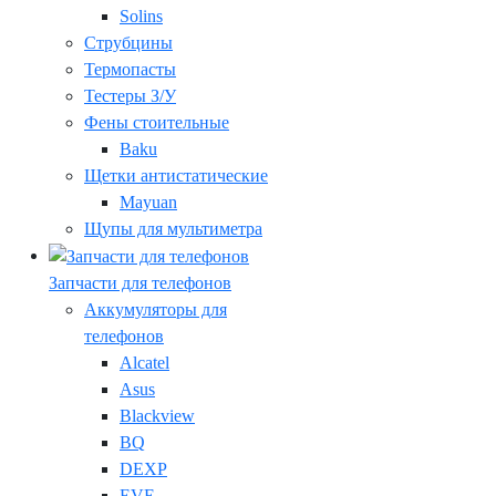
Solins
Струбцины
Термопасты
Тестеры З/У
Фены стоительные
Baku
Щетки антистатические
Mayuan
Щупы для мультиметра
Запчасти для телефонов
Аккумуляторы для
телефонов
Alcatel
Asus
Blackview
BQ
DEXP
EVE