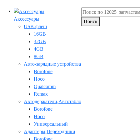
Аксессуары
Поиск
USB-флеш
16GB
32GB
4GB
8GB
Авто-зарядные устройства
Borofone
Hoco
Qualcomm
Remax
Автодержатели,Автотабло
Borofone
Hoco
Универсальный
Адаптеры,Переходники
Borofone