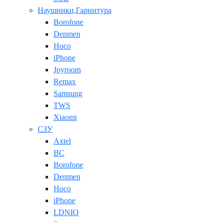
Наушники,Гарнитура
Borofone
Denmen
Hoco
iPhone
Joyroom
Remax
Samsung
TWS
Xiaomi
СЗУ
Axtel
BC
Borofone
Denmen
Hoco
iPhone
LDNIO