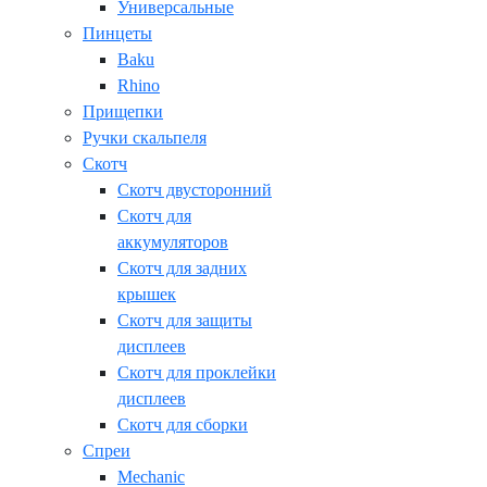
Универсальные
Пинцеты
Baku
Rhino
Прищепки
Ручки скальпеля
Скотч
Скотч двусторонний
Скотч для
аккумуляторов
Скотч для задних
крышек
Скотч для защиты
дисплеев
Скотч для проклейки
дисплеев
Скотч для сборки
Спреи
Mechanic