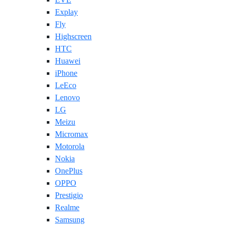
Explay
Fly
Highscreen
HTC
Huawei
iPhone
LeEco
Lenovo
LG
Meizu
Micromax
Motorola
Nokia
OnePlus
OPPO
Prestigio
Realme
Samsung