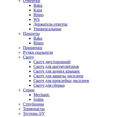
Отвертки
Baku
Kaisi
Rhino
WS
Держатель ответок
Универсальные
Пинцеты
Baku
Rhino
Прищепки
Ручки скальпеля
Скотч
Скотч двусторонний
Скотч для аккумуляторов
Скотч для задних крышек
Скотч для защиты дисплеев
Скотч для проклейки дисплеев
Скотч для сборки
Спреи
Mechanic
Solins
Струбцины
Термопасты
Тестеры З/У