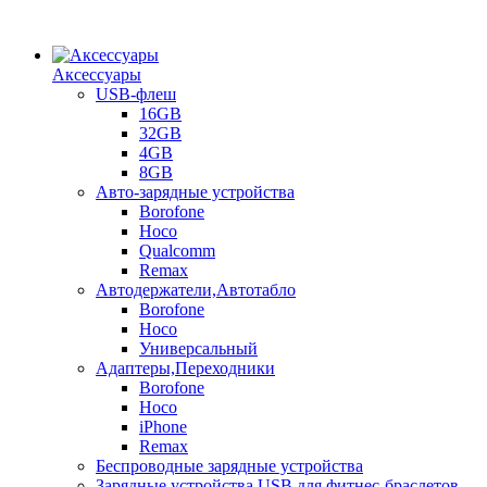
Аксессуары
USB-флеш
16GB
32GB
4GB
8GB
Авто-зарядные устройства
Borofone
Hoco
Qualcomm
Remax
Автодержатели,Автотабло
Borofone
Hoco
Универсальный
Адаптеры,Переходники
Borofone
Hoco
iPhone
Remax
Беспроводные зарядные устройства
Зарядные устройства USB для фитнес-браслетов