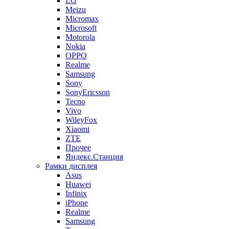
LG
Meizu
Micromax
Microsoft
Motorola
Nokia
OPPO
Realme
Samsung
Sony
SonyEricsson
Tecno
Vivo
WileyFox
Xiaomi
ZTE
Прочее
Яндекс.Станция
Рамки дисплея
Asus
Huawei
Infinix
iPhone
Realme
Samsung