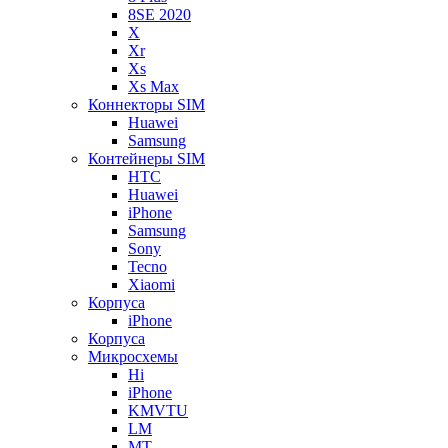
8SE 2020
X
Xr
Xs
Xs Max
Коннекторы SIM
Huawei
Samsung
Контейнеры SIM
HTC
Huawei
iPhone
Samsung
Sony
Tecno
Xiaomi
Корпуса
iPhone
Корпуса
Микросхемы
Hi
iPhone
KMVTU
LM
MT