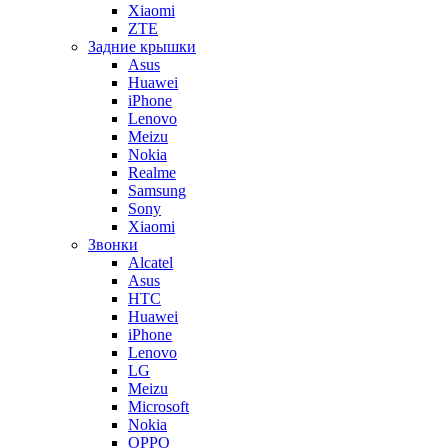
Xiaomi
ZTE
Задние крышки
Asus
Huawei
iPhone
Lenovo
Meizu
Nokia
Realme
Samsung
Sony
Xiaomi
Звонки
Alcatel
Asus
HTC
Huawei
iPhone
Lenovo
LG
Meizu
Microsoft
Nokia
OPPO