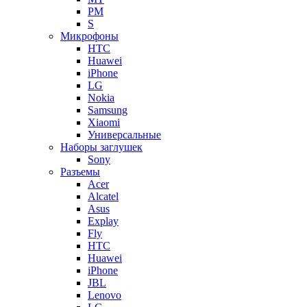
PM
S
Микрофоны
HTC
Huawei
iPhone
LG
Nokia
Samsung
Xiaomi
Универсальные
Наборы заглушек
Sony
Разъемы
Acer
Alcatel
Asus
Explay
Fly
HTC
Huawei
iPhone
JBL
Lenovo