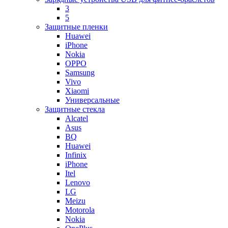
3
5
Защитные пленки
Huawei
iPhone
Nokia
OPPO
Samsung
Vivo
Xiaomi
Универсальные
Защитные стекла
Alcatel
Asus
BQ
Huawei
Infinix
iPhone
Itel
Lenovo
LG
Meizu
Motorola
Nokia