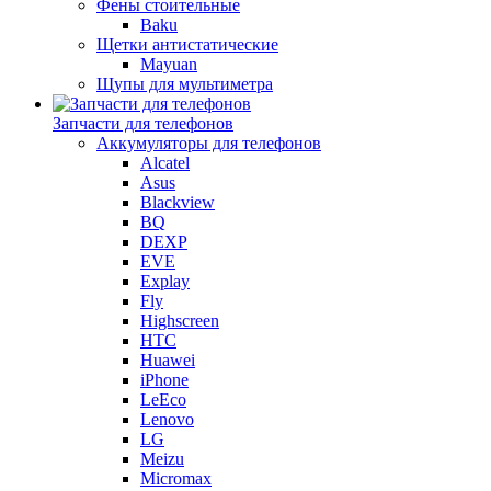
Фены стоительные
Baku
Щетки антистатические
Mayuan
Щупы для мультиметра
Запчасти для телефонов
Аккумуляторы для телефонов
Alcatel
Asus
Blackview
BQ
DEXP
EVE
Explay
Fly
Highscreen
HTC
Huawei
iPhone
LeEco
Lenovo
LG
Meizu
Micromax