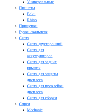
Универсальные
Пинцеты
Baku
Rhino
Прищепки
Ручки скальпеля
Скотч
Скотч двусторонний
Скотч для
аккумуляторов
Скотч для задних
крышек
Скотч для защиты
дисплеев
Скотч для проклейки
дисплеев
Скотч для сборки
Спреи
Mechanic