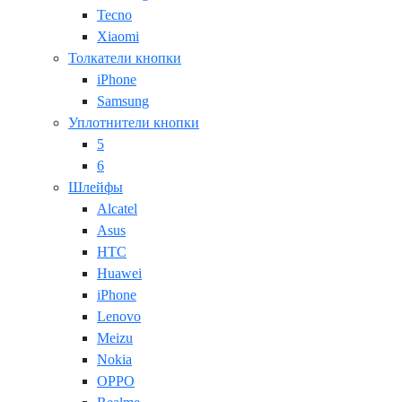
Tecno
Xiaomi
Толкатели кнопки
iPhone
Samsung
Уплотнители кнопки
5
6
Шлейфы
Alcatel
Asus
HTC
Huawei
iPhone
Lenovo
Meizu
Nokia
OPPO