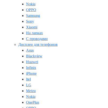
Nokia
OPPO
Samsung
Sony
Xiaomi
На лапках
С проводами
Дисплеи для телефонов
Asus
Blackview
Huawei
Infinix
iPhone
Itel
LG
Meizu
Nokia
OnePlus