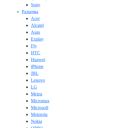
Sony
Разъемы
Acer
Alcatel
Asus
Explay
Fly
HTC
Huawei
iPhone
JBL
Lenovo
LG
Meizu
Micromax
Microsoft
Motorola
Nokia