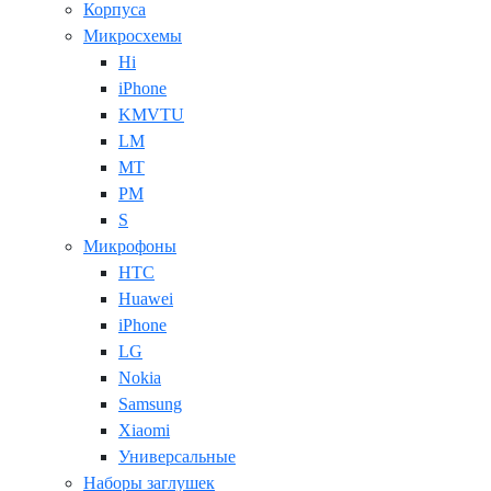
Корпуса
Микросхемы
Hi
iPhone
KMVTU
LM
MT
PM
S
Микрофоны
HTC
Huawei
iPhone
LG
Nokia
Samsung
Xiaomi
Универсальные
Наборы заглушек