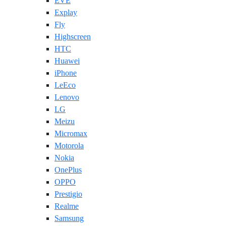
EVE
Explay
Fly
Highscreen
HTC
Huawei
iPhone
LeEco
Lenovo
LG
Meizu
Micromax
Motorola
Nokia
OnePlus
OPPO
Prestigio
Realme
Samsung