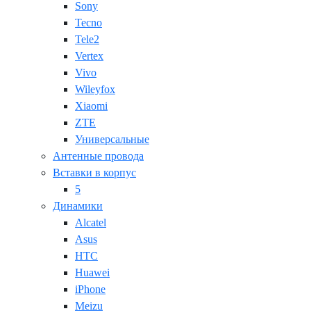
Sony
Tecno
Tele2
Vertex
Vivo
Wileyfox
Xiaomi
ZTE
Универсальные
Антенные провода
Вставки в корпус
5
Динамики
Alcatel
Asus
HTC
Huawei
iPhone
Meizu