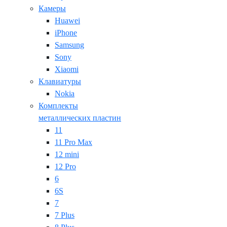
Камеры
Huawei
iPhone
Samsung
Sony
Xiaomi
Клавиатуры
Nokia
Комплекты
металлических пластин
11
11 Pro Max
12 mini
12 Pro
6
6S
7
7 Plus