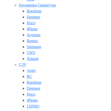
Наушники,Гарнитура
Borofone
Denmen
Hoco
iPhone
Joyroom
Remax
Samsung
TWS
Xiaomi
СЗУ
Axtel
BC
Borofone
Denmen
Hoco
iPhone
LDNIO