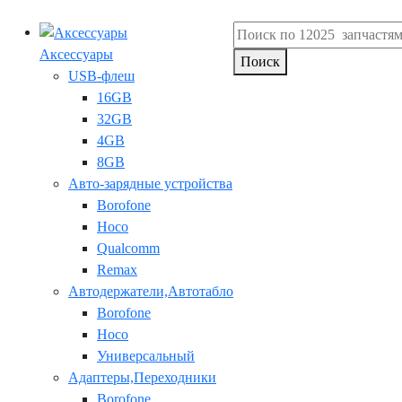
Аксессуары
Поиск
USB-флеш
16GB
32GB
4GB
8GB
Авто-зарядные устройства
Borofone
Hoco
Qualcomm
Remax
Автодержатели,Автотабло
Borofone
Hoco
Универсальный
Адаптеры,Переходники
Borofone