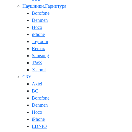
Наушники,Гарнитура
Borofone
Denmen
Hoco
iPhone
Joyroom
Remax
Samsung
TWS
Xiaomi
СЗУ
Axtel
BC
Borofone
Denmen
Hoco
iPhone
LDNIO