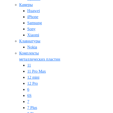
Камеры
Huawei
iPhone
Samsung
Sony
Xiaomi
Клавиатуры
Nokia
Комплекты
металлических пластин
11
11 Pro Max
12 mini
12 Pro
6
6S
7
7 Plus