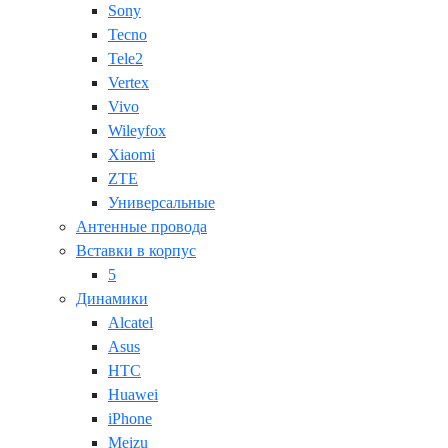
Sony
Tecno
Tele2
Vertex
Vivo
Wileyfox
Xiaomi
ZTE
Универсальные
Антенные провода
Вставки в корпус
5
Динамики
Alcatel
Asus
HTC
Huawei
iPhone
Meizu