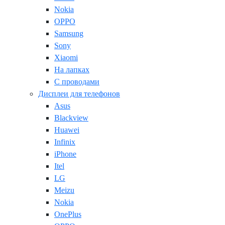
Nokia
OPPO
Samsung
Sony
Xiaomi
На лапках
С проводами
Дисплеи для телефонов
Asus
Blackview
Huawei
Infinix
iPhone
Itel
LG
Meizu
Nokia
OnePlus