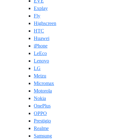
EVE
Explay
Fly
Highscreen
HTC
Huawei
iPhone
LeEco
Lenovo
LG
Meizu
Micromax
Motorola
Nokia
OnePlus
OPPO
Prestigio
Realme
Samsung