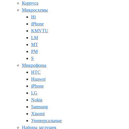
Корпуса
Микросхемы
Hi
iPhone
KMVTU
LM
MT
PM
S
Микрофоны
HTC
Huawei
iPhone
LG
Nokia
Samsung
Xiaomi
Универсальные
Наборы заглушек