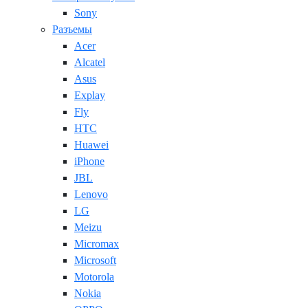
Sony
Разъемы
Acer
Alcatel
Asus
Explay
Fly
HTC
Huawei
iPhone
JBL
Lenovo
LG
Meizu
Micromax
Microsoft
Motorola
Nokia