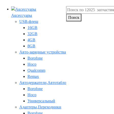
Аксессуары
Поиск
USB-флеш
16GB
32GB
4GB
8GB
Авто-зарядные устройства
Borofone
Hoco
Qualcomm
Remax
Автодержатели,Автотабло
Borofone
Hoco
Универсальный
Адаптеры,Переходники
Borofone