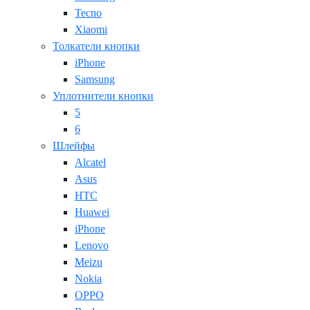
Tecno
Xiaomi
Толкатели кнопки
iPhone
Samsung
Уплотнители кнопки
5
6
Шлейфы
Alcatel
Asus
HTC
Huawei
iPhone
Lenovo
Meizu
Nokia
OPPO