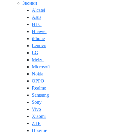
Звонки
Alcatel
Asus
HTC
Huawei
iPhone
Lenovo
LG
Meizu
Microsoft
Nokia
OPPO
Realme
Samsung
Sony
Vivo
Xiaomi
ZTE
Прочие