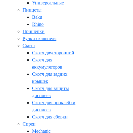
Универсальные
Пинцеты
Baku
Rhino
Прищепки
Ручки скальпеля
Скотч
Скотч двусторонний
Скотч для
аккумуляторов
Скотч для задних
крышек
Скотч для защиты
дисплеев
Скотч для проклейки
дисплеев
Скотч для сборки
Спреи
Mechanic