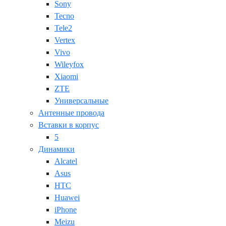
Sony
Tecno
Tele2
Vertex
Vivo
Wileyfox
Xiaomi
ZTE
Универсальные
Антенные провода
Вставки в корпус
5
Динамики
Alcatel
Asus
HTC
Huawei
iPhone
Meizu