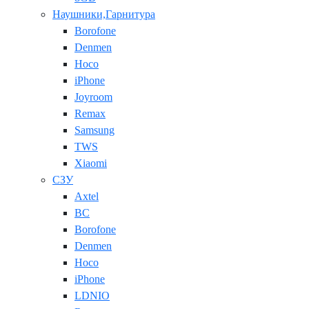
Наушники,Гарнитура
Borofone
Denmen
Hoco
iPhone
Joyroom
Remax
Samsung
TWS
Xiaomi
СЗУ
Axtel
BC
Borofone
Denmen
Hoco
iPhone
LDNIO