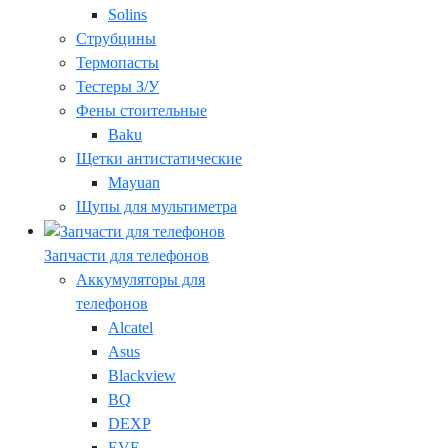
Solins
Струбцины
Термопасты
Тестеры З/У
Фены стоительные
Baku
Щетки антистатические
Mayuan
Щупы для мультиметра
Запчасти для телефонов
Аккумуляторы для
телефонов
Alcatel
Asus
Blackview
BQ
DEXP
EVE