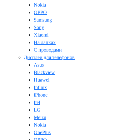
Nokia
OPPO
Samsung
Sony
Xiaomi
На лапках
С проводами
Дисплеи для телефонов
Asus
Blackview
Huawei
Infinix
iPhone
Itel
LG
Meizu
Nokia
OnePlus
OPPO