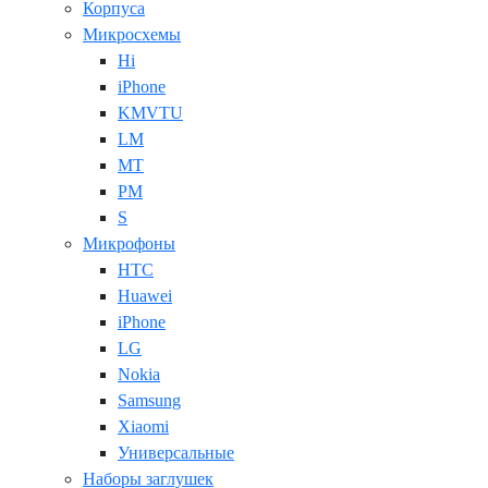
Корпуса
Микросхемы
Hi
iPhone
KMVTU
LM
MT
PM
S
Микрофоны
HTC
Huawei
iPhone
LG
Nokia
Samsung
Xiaomi
Универсальные
Наборы заглушек