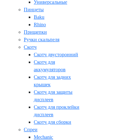
Универсальные
Пинцеты
Baku
Rhino
Прищепки
Ручки скальпеля
Скотч
Скотч двусторонний
Скотч для
аккумуляторов
Скотч для задних
крышек
Скотч для защиты
дисплеев
Скотч для проклейки
дисплеев
Скотч для сборки
Спреи
Mechanic