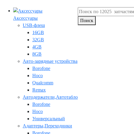
Аксессуары
Поиск
USB-флеш
16GB
32GB
4GB
8GB
Авто-зарядные устройства
Borofone
Hoco
Qualcomm
Remax
Автодержатели,Автотабло
Borofone
Hoco
Универсальный
Адаптеры,Переходники
Borofone