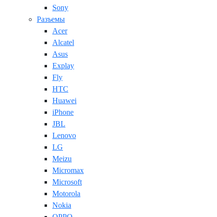
Sony
Разъемы
Acer
Alcatel
Asus
Explay
Fly
HTC
Huawei
iPhone
JBL
Lenovo
LG
Meizu
Micromax
Microsoft
Motorola
Nokia
OPPO