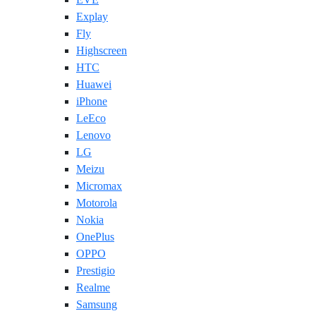
Explay
Fly
Highscreen
HTC
Huawei
iPhone
LeEco
Lenovo
LG
Meizu
Micromax
Motorola
Nokia
OnePlus
OPPO
Prestigio
Realme
Samsung