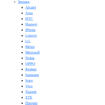
Звонки
Alcatel
Asus
HTC
Huawei
iPhone
Lenovo
LG
Meizu
Microsoft
Nokia
OPPO
Realme
Samsung
Sony
Vivo
Xiaomi
ZTE
Прочие