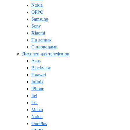
Nokia
OPPO
Samsung
Sony
Xiaomi
На лапках
С проводами
Дисплеи для телефонов
Asus
Blackview
Huawei
Infinix
iPhone
Itel
LG
Meizu
Nokia
OnePlus