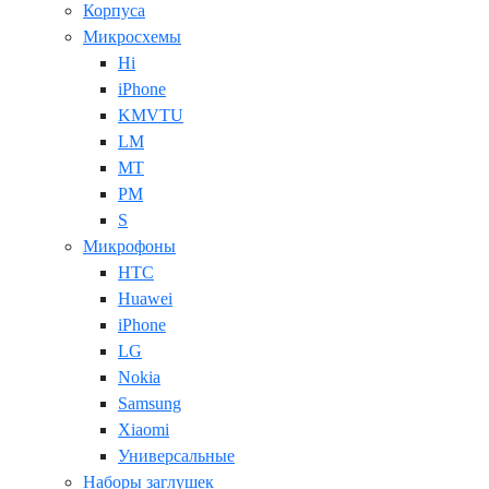
Корпуса
Микросхемы
Hi
iPhone
KMVTU
LM
MT
PM
S
Микрофоны
HTC
Huawei
iPhone
LG
Nokia
Samsung
Xiaomi
Универсальные
Наборы заглушек