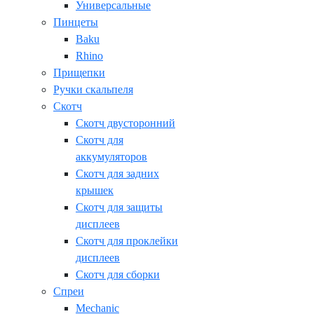
Универсальные
Пинцеты
Baku
Rhino
Прищепки
Ручки скальпеля
Скотч
Скотч двусторонний
Скотч для
аккумуляторов
Скотч для задних
крышек
Скотч для защиты
дисплеев
Скотч для проклейки
дисплеев
Скотч для сборки
Спреи
Mechanic