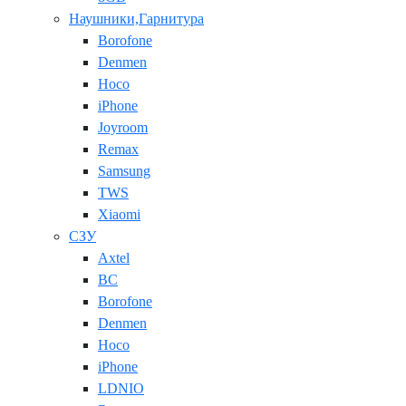
Наушники,Гарнитура
Borofone
Denmen
Hoco
iPhone
Joyroom
Remax
Samsung
TWS
Xiaomi
СЗУ
Axtel
BC
Borofone
Denmen
Hoco
iPhone
LDNIO