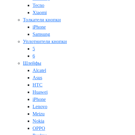
Tecno
Xiaomi
Толкатели кнопки
iPhone
Samsung
Уплотнители кнопки
5
6
Шлейфы
Alcatel
Asus
HTC
Huawei
iPhone
Lenovo
Meizu
Nokia
OPPO