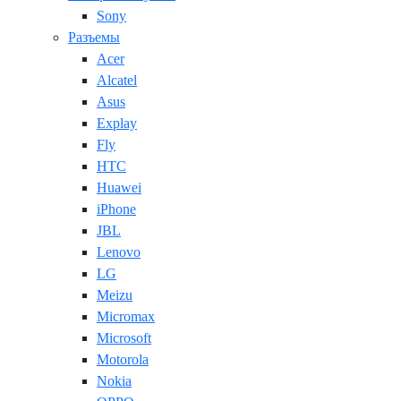
Sony
Разъемы
Acer
Alcatel
Asus
Explay
Fly
HTC
Huawei
iPhone
JBL
Lenovo
LG
Meizu
Micromax
Microsoft
Motorola
Nokia