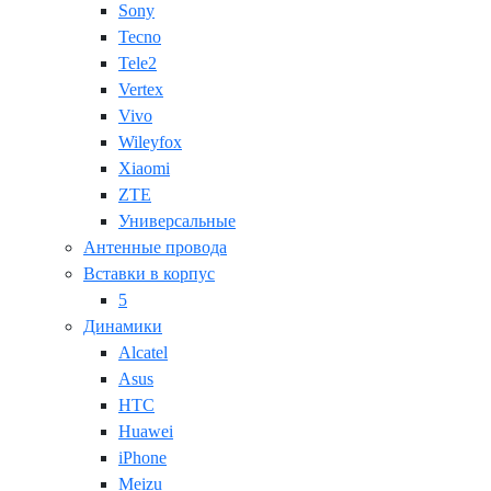
Sony
Tecno
Tele2
Vertex
Vivo
Wileyfox
Xiaomi
ZTE
Универсальные
Антенные провода
Вставки в корпус
5
Динамики
Alcatel
Asus
HTC
Huawei
iPhone
Meizu