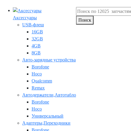
Аксессуары
Поиск
USB-флеш
16GB
32GB
4GB
8GB
Авто-зарядные устройства
Borofone
Hoco
Qualcomm
Remax
Автодержатели,Автотабло
Borofone
Hoco
Универсальный
Адаптеры,Переходники
Borofone