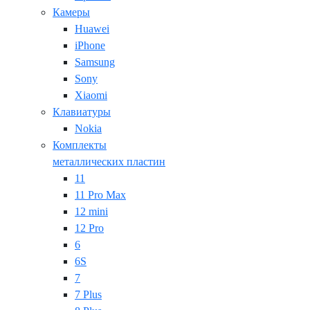
Камеры
Huawei
iPhone
Samsung
Sony
Xiaomi
Клавиатуры
Nokia
Комплекты
металлических пластин
11
11 Pro Max
12 mini
12 Pro
6
6S
7
7 Plus