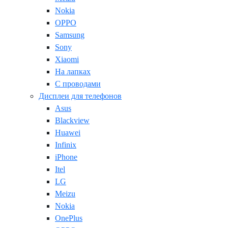
Nokia
OPPO
Samsung
Sony
Xiaomi
На лапках
С проводами
Дисплеи для телефонов
Asus
Blackview
Huawei
Infinix
iPhone
Itel
LG
Meizu
Nokia
OnePlus