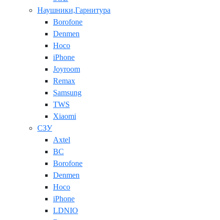
Наушники,Гарнитура
Borofone
Denmen
Hoco
iPhone
Joyroom
Remax
Samsung
TWS
Xiaomi
СЗУ
Axtel
BC
Borofone
Denmen
Hoco
iPhone
LDNIO