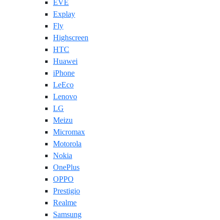
EVE
Explay
Fly
Highscreen
HTC
Huawei
iPhone
LeEco
Lenovo
LG
Meizu
Micromax
Motorola
Nokia
OnePlus
OPPO
Prestigio
Realme
Samsung