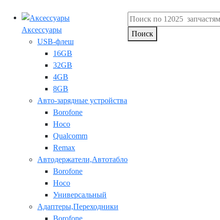
Аксессуары
Поиск
USB-флеш
16GB
32GB
4GB
8GB
Авто-зарядные устройства
Borofone
Hoco
Qualcomm
Remax
Автодержатели,Автотабло
Borofone
Hoco
Универсальный
Адаптеры,Переходники
Borofone