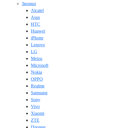
Звонки
Alcatel
Asus
HTC
Huawei
iPhone
Lenovo
LG
Meizu
Microsoft
Nokia
OPPO
Realme
Samsung
Sony
Vivo
Xiaomi
ZTE
Прочие