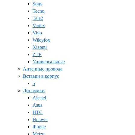
Sony
Tecno
Tele2
Vertex
Vivo
Wileyfox
Xiaomi
ZTE
Универсальные
Антенные провода
Вставки в корпус
5
Динамики
Alcatel
Asus
HTC
Huawei
iPhone
Meizu