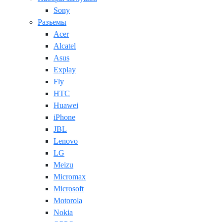
Sony
Разъемы
Acer
Alcatel
Asus
Explay
Fly
HTC
Huawei
iPhone
JBL
Lenovo
LG
Meizu
Micromax
Microsoft
Motorola
Nokia