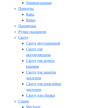
Универсальные
Пинцеты
Baku
Rhino
Прищепки
Ручки скальпеля
Скотч
Скотч двусторонний
Скотч для
аккумуляторов
Скотч для задних
крышек
Скотч для защиты
дисплеев
Скотч для проклейки
дисплеев
Скотч для сборки
Спреи
Mechanic