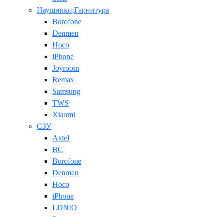
Наушники,Гарнитура
Borofone
Denmen
Hoco
iPhone
Joyroom
Remax
Samsung
TWS
Xiaomi
СЗУ
Axtel
BC
Borofone
Denmen
Hoco
iPhone
LDNIO