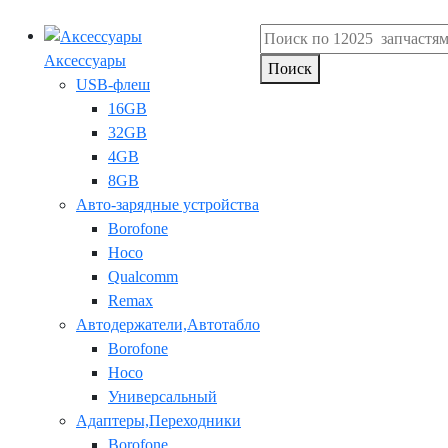
Аксессуары
Поиск
USB-флеш
16GB
32GB
4GB
8GB
Авто-зарядные устройства
Borofone
Hoco
Qualcomm
Remax
Автодержатели,Автотабло
Borofone
Hoco
Универсальный
Адаптеры,Переходники
Borofone