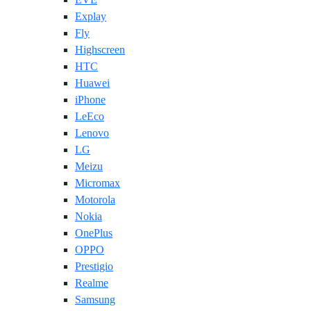
Explay
Fly
Highscreen
HTC
Huawei
iPhone
LeEco
Lenovo
LG
Meizu
Micromax
Motorola
Nokia
OnePlus
OPPO
Prestigio
Realme
Samsung