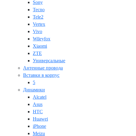
Sony
Tecno
Tele2
Vertex
Vivo
Wileyfox
Xiaomi
ZTE
Универсальные
Антенные провода
Вставки в корпус
5
Динамики
Alcatel
Asus
HTC
Huawei
iPhone
Meizu