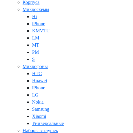
Корпуса
Микросхемы
Hi
iPhone
KMVTU
LM
MT
PM
S
Микрофоны
HTC
Huawei
iPhone
LG
Nokia
Samsung
Xiaomi
Универсальные
Наборы заглушек