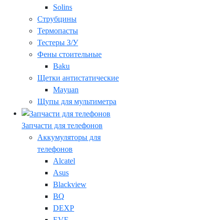
Solins
Струбцины
Термопасты
Тестеры З/У
Фены стоительные
Baku
Щетки антистатические
Mayuan
Щупы для мультиметра
Запчасти для телефонов
Аккумуляторы для
телефонов
Alcatel
Asus
Blackview
BQ
DEXP
EVE