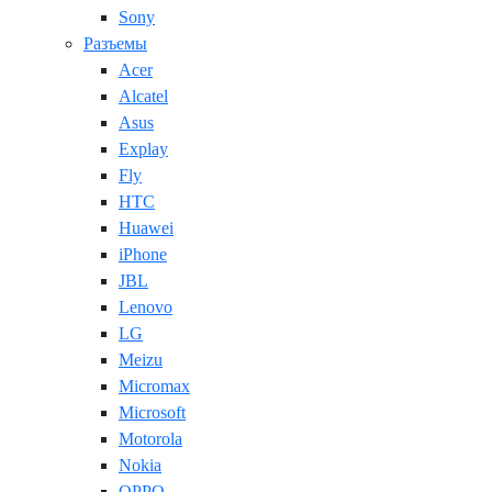
Sony
Разъемы
Acer
Alcatel
Asus
Explay
Fly
HTC
Huawei
iPhone
JBL
Lenovo
LG
Meizu
Micromax
Microsoft
Motorola
Nokia
OPPO