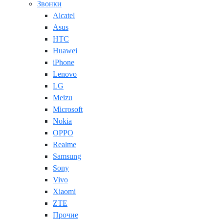
Звонки
Alcatel
Asus
HTC
Huawei
iPhone
Lenovo
LG
Meizu
Microsoft
Nokia
OPPO
Realme
Samsung
Sony
Vivo
Xiaomi
ZTE
Прочие