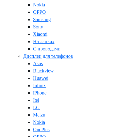
Nokia
OPPO
Samsung
Sony
Xiaomi
На лапках
С проводами
Дисплеи для телефонов
Asus
Blackview
Huawei
Infinix
iPhone
Itel
LG
Meizu
Nokia
OnePlus
OPPO