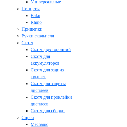
Универсальные
Пинцеты
Baku
Rhino
Прищепки
Ручки скальпеля
Скотч
Скотч двусторонний
Скотч для
аккумуляторов
Скотч для задних
крышек
Скотч для защиты
дисплеев
Скотч для проклейки
дисплеев
Скотч для сборки
Спреи
Mechanic