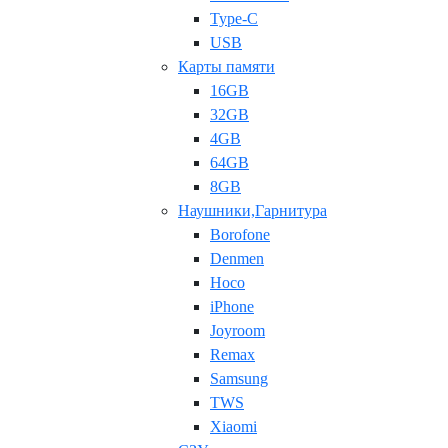
Type-C
USB
Карты памяти
16GB
32GB
4GB
64GB
8GB
Наушники,Гарнитура
Borofone
Denmen
Hoco
iPhone
Joyroom
Remax
Samsung
TWS
Xiaomi