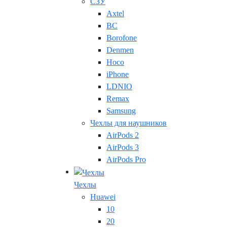
СЗУ
Axtel
BC
Borofone
Denmen
Hoco
iPhone
LDNIO
Remax
Samsung
Чехлы для наушников
AirPods 2
AirPods 3
AirPods Pro
Чехлы
Huawei
10
20