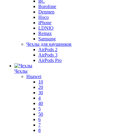
BC
Borofone
Denmen
Hoco
iPhone
LDNIO
Remax
Samsung
Чехлы для наушников
AirPods 2
AirPods 3
AirPods Pro
Чехлы
Huawei
10
20
30
4
40
5
50
6
7
8