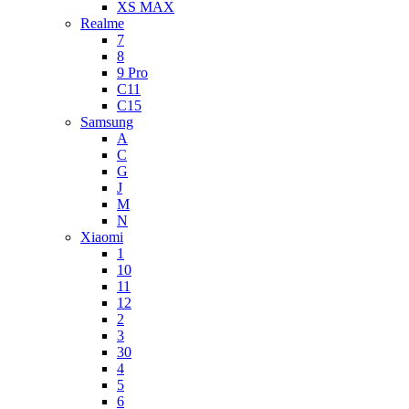
XS MAX
Realme
7
8
9 Pro
C11
C15
Samsung
A
C
G
J
M
N
Xiaomi
1
10
11
12
2
3
30
4
5
6