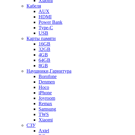
Xiaomi
Кабеля
AUX
HDMI
Power Bank
Type-C
USB
Карты памяти
16GB
32GB
4GB
64GB
8GB
Наушники,Гарнитура
Borofone
Denmen
Hoco
iPhone
Joyroom
Remax
Samsung
TWS
Xiaomi
СЗУ
Axtel