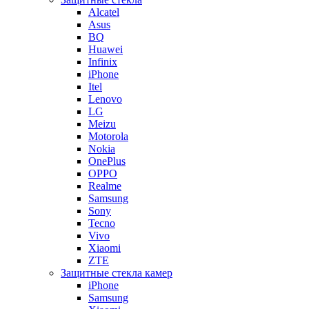
Alcatel
Asus
BQ
Huawei
Infinix
iPhone
Itel
Lenovo
LG
Meizu
Motorola
Nokia
OnePlus
OPPO
Realme
Samsung
Sony
Tecno
Vivo
Xiaomi
ZTE
Защитные стекла камер
iPhone
Samsung