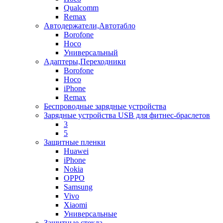
Qualcomm
Remax
Автодержатели,Автотабло
Borofone
Hoco
Универсальный
Адаптеры,Переходники
Borofone
Hoco
iPhone
Remax
Беспроводные зарядные устройства
Зарядные устройства USB для фитнес-браслетов
3
5
Защитные пленки
Huawei
iPhone
Nokia
OPPO
Samsung
Vivo
Xiaomi
Универсальные
Защитные стекла