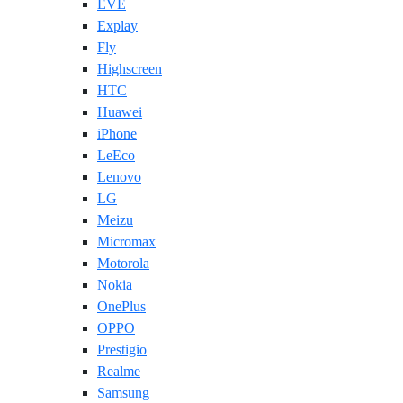
EVE
Explay
Fly
Highscreen
HTC
Huawei
iPhone
LeEco
Lenovo
LG
Meizu
Micromax
Motorola
Nokia
OnePlus
OPPO
Prestigio
Realme
Samsung