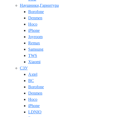
Наушники,Гарнитура
Borofone
Denmen
Hoco
iPhone
Joyroom
Remax
Samsung
TWS
Xiaomi
СЗУ
Axtel
BC
Borofone
Denmen
Hoco
iPhone
LDNIO