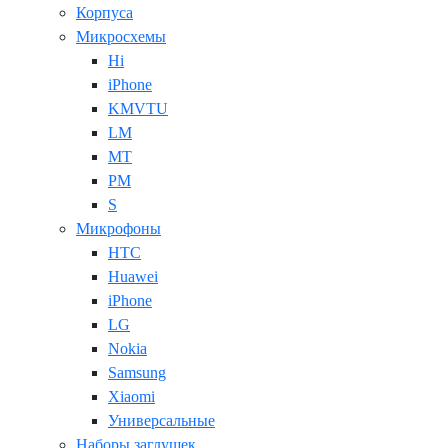
Корпуса
Микросхемы
Hi
iPhone
KMVTU
LM
MT
PM
S
Микрофоны
HTC
Huawei
iPhone
LG
Nokia
Samsung
Xiaomi
Универсальные
Наборы заглушек