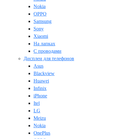
Nokia
OPPO
Samsung
Sony
Xiaomi
На лапках
С проводами
Дисплеи для телефонов
Asus
Blackview
Huawei
Infinix
iPhone
Itel
LG
Meizu
Nokia
OnePlus