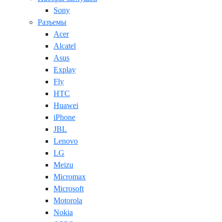
Sony
Разъемы
Acer
Alcatel
Asus
Explay
Fly
HTC
Huawei
iPhone
JBL
Lenovo
LG
Meizu
Micromax
Microsoft
Motorola
Nokia