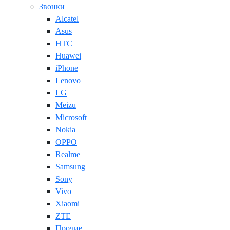
Звонки
Alcatel
Asus
HTC
Huawei
iPhone
Lenovo
LG
Meizu
Microsoft
Nokia
OPPO
Realme
Samsung
Sony
Vivo
Xiaomi
ZTE
Прочие