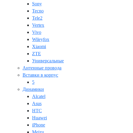
Sony
Tecno
Tele2
Vertex
Vivo
Wileyfox
Xiaomi
ZTE
Универсальные
Антенные провода
Вставки в корпус
5
Динамики
Alcatel
Asus
HTC
Huawei
iPhone
Meizu