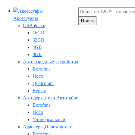
Аксессуары
Поиск
USB-флеш
16GB
32GB
4GB
8GB
Авто-зарядные устройства
Borofone
Hoco
Qualcomm
Remax
Автодержатели,Автотабло
Borofone
Hoco
Универсальный
Адаптеры,Переходники
Borofone