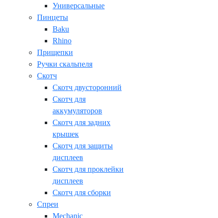
Универсальные
Пинцеты
Baku
Rhino
Прищепки
Ручки скальпеля
Скотч
Скотч двусторонний
Скотч для
аккумуляторов
Скотч для задних
крышек
Скотч для защиты
дисплеев
Скотч для проклейки
дисплеев
Скотч для сборки
Спреи
Mechanic